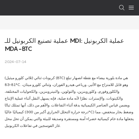
عملية تصنيع الكربونيل للـ MDI: عملية الكربونيل 
MDA-BTC
2024-07-14
كربونات ثنائي (ثلاثي كلورو ميثيل) (BTC) هي مادة بلورية بيضاء مع نقطة انصهار تبلغ
81-83°C. وهو قابل للامتزاج مع الأثير، ورباعي هيدرو الفوران، وثنائي كلورو ميثان،
والكلوروفورم، وكلوروبنزين، والتولوين، والنيتروبنزين، والكحوليات المختلفة،
والكيتونات، والإسترات. نظرًا لأنه مادة صلبة، فإنه يسهل النقل أثناء عملية الإنتاج
ويضمن قياس العناصر الكيميائية بدقة أثناء التفاعلات. والأهم من ذلك، أنها تمتلك ثباتًا
كيميائيًا عاليًا (درجة حرارة التحلل الحراري أكبر من 300°C) وضغط بخار منخفض، مما
يجعلها مادة خام كيميائية خضراء آمنة ومستقرة وصديقة للبيئة والتي يمكن أن تحل محل
غاز الفوسجين في تفاعلات الكربونيل.