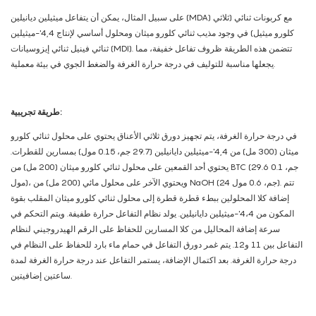
على سبيل المثال، يمكن أن يتفاعل ميثيلين ديانيلين (MDA) مع كربونات ثنائي (ثلاثي
كلورو ميثيل) في وجود مذيب ثنائي كلورو ميثان ومحلول أساسي لإنتاج 4,4'-ميثيلين
ثنائي فينيل ثنائي إيزوسيانات (MDI). تتضمن هذه الطريقة ظروف تفاعل خفيفة، مما
يجعلها مناسبة للتوليف في درجة حرارة الغرفة والضغط الجوي في بيئة معملية.
طريقة تجريبية:
في درجة حرارة الغرفة، يتم تجهيز دورق ثلاثي الأعناق يحتوي على محلول ثنائي كلورو
ميثان (300 مل) من 4,4'-ميثيلين دايانيلين (29.7 جم، 0.15 مول) بمسارين للقطرات.
يحتوي أحد القمعين على محلول ثنائي كلورو ميثان (200 مل) من BTC (29.6 جم، 0.1
مول)، ويحتوي الآخر على محلول مائي (200 مل) من NaOH (24 جم، 0.6 مول). تتم
إضافة كلا المحلولين ببطء قطرة قطرة إلى محلول ثنائي كلورو ميثان المقلب بقوة
المكون من 4،4'-ميثيلين دايانيلين. يولد نظام التفاعل حرارة طفيفة. ويتم التحكم في
سرعة إضافة المحاليل من كلا المسارين للحفاظ على الرقم الهيدروجيني لنظام
التفاعل بين 11 و12. يتم غمر دورق التفاعل في حمام ماء بارد للحفاظ على النظام في
درجة حرارة الغرفة. بعد اكتمال الإضافة، يستمر التفاعل عند درجة حرارة الغرفة لمدة
ساعتين إضافيتين.