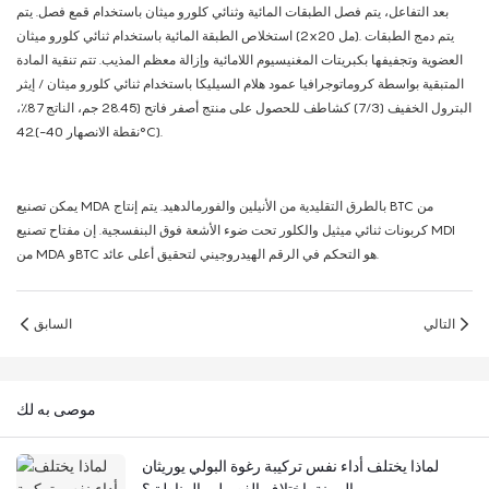
بعد التفاعل، يتم فصل الطبقات المائية وثنائي كلورو ميثان باستخدام قمع فصل. يتم
استخلاص الطبقة المائية باستخدام ثنائي كلورو ميثان (2x20 مل). يتم دمج الطبقات
العضوية وتجفيفها بكبريتات المغنيسيوم اللامائية وإزالة معظم المذيب. تتم تنقية المادة
المتبقية بواسطة كروماتوجرافيا عمود هلام السيليكا باستخدام ثنائي كلورو ميثان / إيثر
البترول الخفيف (7/3) كشاطف للحصول على منتج أصفر فاتح (28.45 جم، الناتج 87٪،
نقطة الانصهار 40-).42°C).
يمكن تصنيع MDA بالطرق التقليدية من الأنيلين والفورمالدهيد. يتم إنتاج BTC من
كربونات ثنائي ميثيل والكلور تحت ضوء الأشعة فوق البنفسجية. إن مفتاح تصنيع MDI
من MDA وBTC هو التحكم في الرقم الهيدروجيني لتحقيق أعلى عائد.
التالي
السابق
موصى به لك
لماذا يختلف أداء نفس تركيبة رغوة البولي يوريثان
المرنة باختلاف الفصول والمناطق؟