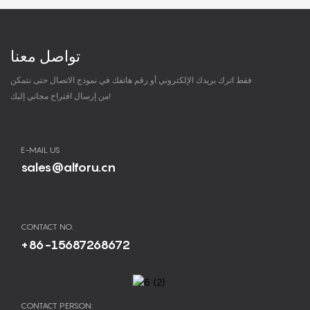
تواصل معنا
فقط اترك بريدك الإلكتروني أو رقم هاتفك في نموذج الاتصال حتى نتمكن
من إرسال اقتراح مجاني إليك!
E-MAIL US
sales@alforu.cn
CONTACT NO.
+86-15687268672
CONTACT PERSON: