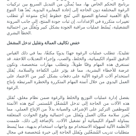
برنامج التحكم الخاص بها، مما يُمكّن من التبديل السريع بين تركيبات
الرغوة المختلفة دون الحاجة إلى إعادة المعايرة اليدوية. يُعدّ هذا التنوع
بالغ الأهمية لمصانع التصنيع التي تُنتج خطوط إنتاج متنوعة أو تتطلب
تغييرات متكررة في الإعدادات. إن ثبات جودة المنتج، إلى جانب المرونة
التشغيلية، يُبسّط عمليات مراقبة الجودة بشكل كبير ويُقلّل من احتمالية
الخطأ البشري.
خفض تكاليف العمالة وتقليل تدخل المشغل
تقليديًا، تتطلب عمليات الرغوة جهدًا يدويًا مكثفًا، بما في ذلك القياس
الدقيق للمواد الكيميائية، والخلط، والصب، وإجراء التعديلات اللاحقة. قد
تستغرق هذه المهام وقتًا طويلاً، وتتطلب مهارات متخصصة، وتكون
عرضة للأخطاء البشرية، مما قد يؤثر على الكفاءة والسلامة. يُقلل
استخدام آلات الرغوة الآلية على دفعات بشكل كبير من الاعتماد على
العمل اليدوي من خلال أتمتة المهام المتكررة والخطرة المرتبطة بإنتاج
الرغوة.
بفضل إدارة عمليات التوزيع والخلط والرغوة ضمن نظام مغلق، تُقلل
هذه الآلات من الحاجة إلى تدخل المُشغّل المُستمر. تُتيح هذه الأتمتة
للموظفين التركيز على الإشراف والصيانة بدلاً من الإنتاج العملي، مما
يُعزز سلامة مكان العمل ويُقلل من احتمالية وقوع الحوادث المتعلقة
بمناولة المواد الكيميائية أو تشغيل الآلات. بالإضافة إلى ذلك، صُممت
الأنظمة الآلية لسهولة الاستخدام مع واجهات استخدام بديهية، مما يُبسط
متطلبات تدريب المُشغّلين ويُقلل الحاجة إلى خبرة مُتخصصة في مجال