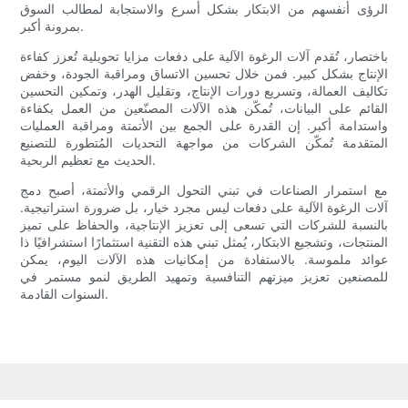
الرؤى أنفسهم من الابتكار بشكل أسرع والاستجابة لمطالب السوق
بمرونة أكبر.
باختصار، تُقدم آلات الرغوة الآلية على دفعات مزايا تحويلية تُعزز كفاءة
الإنتاج بشكل كبير. فمن خلال تحسين الاتساق ومراقبة الجودة، وخفض
تكاليف العمالة، وتسريع دورات الإنتاج، وتقليل الهدر، وتمكين التحسين
القائم على البيانات، تُمكّن هذه الآلات المصنّعين من العمل بكفاءة
واستدامة أكبر. إن القدرة على الجمع بين الأتمتة ومراقبة العمليات
المتقدمة تُمكّن الشركات من مواجهة التحديات المُتطورة للتصنيع
الحديث مع تعظيم الربحية.
مع استمرار الصناعات في تبني التحول الرقمي والأتمتة، أصبح دمج
آلات الرغوة الآلية على دفعات ليس مجرد خيار، بل ضرورة استراتيجية.
بالنسبة للشركات التي تسعى إلى تعزيز الإنتاجية، والحفاظ على تميز
المنتجات، وتشجيع الابتكار، يُمثل تبني هذه التقنية استثمارًا استشرافيًا ذا
عوائد ملموسة. بالاستفادة من إمكانيات هذه الآلات اليوم، يمكن
للمصنعين تعزيز ميزتهم التنافسية وتمهيد الطريق لنمو مستمر في
السنوات القادمة.