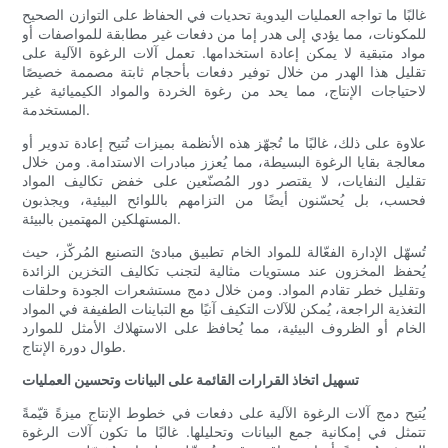
غالبًا ما تواجه العمليات اليدوية تحديات في الحفاظ على التوازن الصحيح
للمكونات، مما يؤدي إلى هدر إما من دفعات غير مطابقة للمواصفات أو
مواد متبقية لا يمكن إعادة استخدامها. تعمل آلات الرغوة الآلية على
تقليل هذا الهدر من خلال توفير دفعات بأحجام ثابتة مصممة خصيصًا
لاحتياجات الإنتاج، مما يحد من رغوة الخردة والمواد الكيميائية غير
المستخدمة.
علاوة على ذلك، غالبًا ما تُجهّز هذه الأنظمة بميزات تُتيح إعادة تدوير أو
معالجة بقايا الرغوة البسيطة، مما يُعزز مبادرات الاستدامة. ومن خلال
تقليل النفايات، لا يقتصر دور المُصنّعين على خفض تكاليف المواد
فحسب، بل يُحسّنون أيضًا من التزامهم باللوائح البيئية، ويجذبون
المستهلكين المهتمين بالبيئة.
تُسهّل الإدارة الفعّالة للمواد الخام تطبيق مبادئ التصنيع المُركّز، حيث
يُحفظ المخزون عند مستويات مثالية لتجنب تكاليف التخزين الزائدة
وتقليل خطر تقادم المواد. ومن خلال دمج مستشعرات الجودة وحلقات
التغذية الراجعة، يُمكن للآلات التكيف آنيًا مع التباينات الطفيفة في المواد
الخام أو الظروف البيئية، مما يُحافظ على الاستهلاك الأمثل للموارد
طوال دورة الإنتاج.
تسهيل اتخاذ القرارات القائمة على البيانات وتحسين العمليات
يُتيح دمج آلات الرغوة الآلية على دفعات في خطوط الإنتاج ميزةً قيّمةً
تتمثل في إمكانية جمع البيانات وتحليلها. غالبًا ما تكون آلات الرغوة