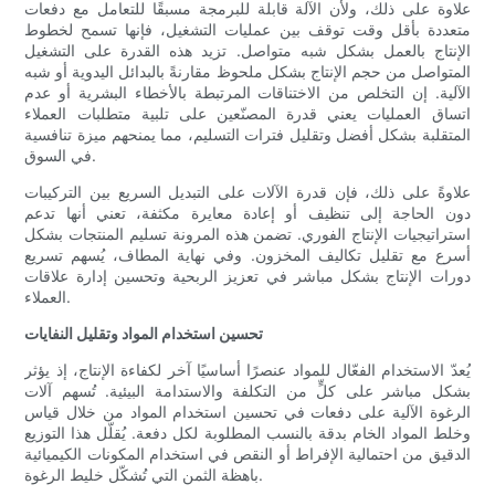
علاوة على ذلك، ولأن الآلة قابلة للبرمجة مسبقًا للتعامل مع دفعات
متعددة بأقل وقت توقف بين عمليات التشغيل، فإنها تسمح لخطوط
الإنتاج بالعمل بشكل شبه متواصل. تزيد هذه القدرة على التشغيل
المتواصل من حجم الإنتاج بشكل ملحوظ مقارنةً بالبدائل اليدوية أو شبه
الآلية. إن التخلص من الاختناقات المرتبطة بالأخطاء البشرية أو عدم
اتساق العمليات يعني قدرة المصنّعين على تلبية متطلبات العملاء
المتقلبة بشكل أفضل وتقليل فترات التسليم، مما يمنحهم ميزة تنافسية
في السوق.
علاوةً على ذلك، فإن قدرة الآلات على التبديل السريع بين التركيبات
دون الحاجة إلى تنظيف أو إعادة معايرة مكثفة، تعني أنها تدعم
استراتيجيات الإنتاج الفوري. تضمن هذه المرونة تسليم المنتجات بشكل
أسرع مع تقليل تكاليف المخزون. وفي نهاية المطاف، يُسهم تسريع
دورات الإنتاج بشكل مباشر في تعزيز الربحية وتحسين إدارة علاقات
العملاء.
تحسين استخدام المواد وتقليل النفايات
يُعدّ الاستخدام الفعّال للمواد عنصرًا أساسيًا آخر لكفاءة الإنتاج، إذ يؤثر
بشكل مباشر على كلٍّ من التكلفة والاستدامة البيئية. تُسهم آلات
الرغوة الآلية على دفعات في تحسين استخدام المواد من خلال قياس
وخلط المواد الخام بدقة بالنسب المطلوبة لكل دفعة. يُقلّل هذا التوزيع
الدقيق من احتمالية الإفراط أو النقص في استخدام المكونات الكيميائية
باهظة الثمن التي تُشكّل خليط الرغوة.