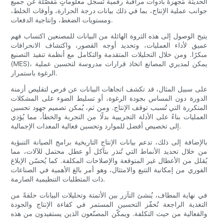
الحديثة مُجهزةً بأدوات مراقبة رقمية تُسجّل معلوماتٍ مُفصّلة عن جميع
جوانب عملية الإنتاج، بما في ذلك بيانات درجة الحرارة، وأوقات الخلط،
ومستويات الضغط، وإنتاجية الدفعات.
يتيح الوصول إلى هذه الثروة الهائلة من البيانات للمصنعين اكتساب فهم
عميق لأداء العمليات، وتحديد أوجه القصور، واكتشاف الانحرافات
مبكرًا. ومن خلال التحليلات المتقدمة والتكامل مع أنظمة تنفيذ التصنيع
(MES)، يمكن لمديري المصانع اتخاذ قرارات مدروسة لتحسين عملية
الرغوة باستمرار.
على سبيل المثال، قد تكشف اتجاهات البيانات عن فرص لتقليص أزمنة
الدورة دون المساس بجودة الرغوة، أو تسليط الضوء على المشكلات
المتكررة التي تُسبب توقف الإنتاج. ومن ثم، يُمكن تصميم جهود تحسين
العمليات بناءً على الأدلة التجريبية بدلًا من التجربة والخطأ، مما يُؤدي
إلى تخصيص أفضل للموارد وتحسين فعالية المعدات الإجمالية.
بالإضافة إلى ذلك، تدعم بيانات الإنتاج التاريخية برامج الصيانة التنبؤية
من خلال تحديد الأنماط التي تُنذر بتآكل أو عطل محتمل للآلات، مما
يُقلل من الأعطال غير المتوقعة والإصلاحات المكلفة. كما يُحسّن الإبلاغ
الفوري من إمكانية التتبع والامتثال، وهو أمر بالغ الأهمية في الصناعات
ذات المتطلبات التنظيمية الصارمة.
في نهاية المطاف، يُنشئ التآزر بين الأتمتة وتحليلات البيانات حلقةً من
التغذية الراجعة تُحفّز التحسين المستمر في كفاءة الإنتاج والجودة
والفعالية من حيث التكلفة. ويمكّن المصنّعون الذين يستفيدون من هذه