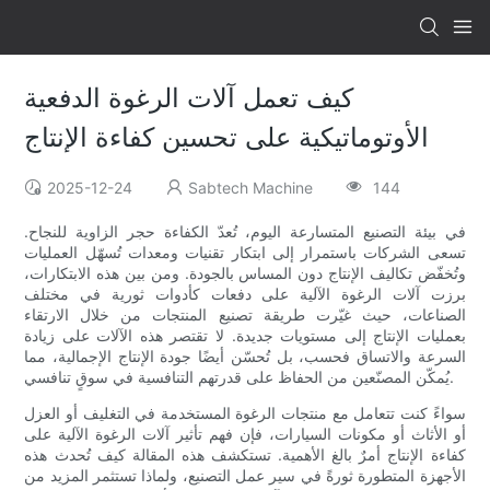
كيف تعمل آلات الرغوة الدفعية
الأوتوماتيكية على تحسين كفاءة الإنتاج
2025-12-24
Sabtech Machine
144
في بيئة التصنيع المتسارعة اليوم، تُعدّ الكفاءة حجر الزاوية للنجاح.
تسعى الشركات باستمرار إلى ابتكار تقنيات ومعدات تُسهّل العمليات
وتُخفّض تكاليف الإنتاج دون المساس بالجودة. ومن بين هذه الابتكارات،
برزت آلات الرغوة الآلية على دفعات كأدوات ثورية في مختلف
الصناعات، حيث غيّرت طريقة تصنيع المنتجات من خلال الارتقاء
بعمليات الإنتاج إلى مستويات جديدة. لا تقتصر هذه الآلات على زيادة
السرعة والاتساق فحسب، بل تُحسّن أيضًا جودة الإنتاج الإجمالية، مما
يُمكّن المصنّعين من الحفاظ على قدرتهم التنافسية في سوقٍ تنافسي.
سواءً كنت تتعامل مع منتجات الرغوة المستخدمة في التغليف أو العزل
أو الأثاث أو مكونات السيارات، فإن فهم تأثير آلات الرغوة الآلية على
كفاءة الإنتاج أمرٌ بالغ الأهمية. تستكشف هذه المقالة كيف تُحدث هذه
الأجهزة المتطورة ثورةً في سير عمل التصنيع، ولماذا تستثمر المزيد من