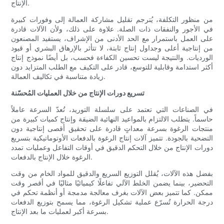
الإنتاج.
من منظور التكلفة، يُترجم تقليل مشاركة العمالة إلى وفورات كبيرة
في الأجور والنفقات ذات الصلة. علاوة على ذلك، ولأن الآلات قادرة
على العمل باستمرار مع الحد الأدنى من الإشراف، يستفيد المصنعون
من إنتاجية أعلى وجداول إنتاج ثابتة، لا تتأثر بالإرهاق البشري أو قيود
الورديات. والنتيجة ليست تحسين الكفاءة فحسب، بل أيضًا نموذج إنتاج
أكثر استدامة وقابلية للتوسع، قادر على التكيف مع الطلب المتزايد دون
زيادة متناسبة في تكاليف العمالة.
تسريع دورات الإنتاج من خلال العمليات المُحسّنة
في الصناعات التي تعتمد على سلسلة التوريد، تُعدّ السرعة عاملاً
حاسماً. يتطلب الالتزام بالمواعيد النهائية الضيقة وإنتاج كميات كبيرة من
منتجات الرغوة بسرعة معداتٍ قادرة على تحقيق أقصى إنتاجية دون
التضحية بالجودة. تتميز آلات إنتاج الرغوة بالدفعات الأوتوماتيكية بتسريع
دورات الإنتاج من خلال التحكم الدقيق في أوقات التفاعل وعمليات تمدد
الرغوة خلال الإنتاج بالدفعات.
بفضل هذه الآلات، يُقلل التوزيع السريع والدقيق للمواد الخام من وقت
التحضير، بينما يضمن الخلط الآلي تفاعلًا كيميائيًا مثاليًا في أقصر وقت
ممكن. كما تتميز بعض الآلات بغرف معالجة مدمجة أو أنظمة تحكم في
درجة الحرارة تُسرّع عملية تشكيل الرغوة، مما يسمح بتوزيع الدفعات
بسرعة أكبر لعمليات ما بعد الإنتاج.