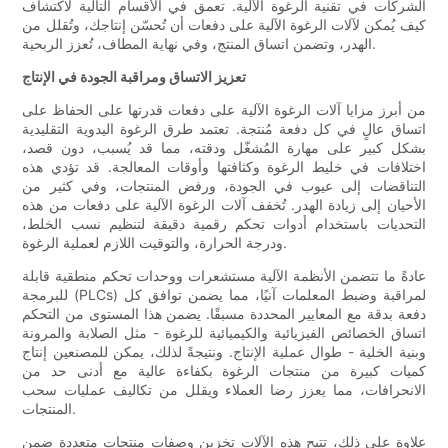
الشركات في تقنية الرغوة الآلية. تعمق في الأقسام التالية لاكتشاف
كيف يُمكن لآلات الرغوة الآلية على دفعات أن تُحسّن إنتاجك، وتُقلل من
الهدر، وتضمن اتساق المنتج، وفي نهاية المطاف، تُعزز الربحية.
تعزيز الاتساق ومراقبة الجودة في الإنتاج
من أبرز مزايا آلات الرغوة الآلية على دفعات قدرتها على الحفاظ على
اتساق عالٍ في كل دفعة مُنتجة. تعتمد طرق الرغوة اليدوية التقليدية
بشكل كبير على مهارة المُشغّل ودقته، مما قد يُسبب، دون قصد،
اختلافات في خليط الرغوة وكثافتها وأوقات المعالجة. قد تؤدي هذه
التناقضات إلى عيوب في الجودة، ورفض المنتجات، وفي كثير من
الأحيان إلى زيادة الهدر. تُخفف آلات الرغوة الآلية على دفعات من هذه
التحديات باستخدام أدوات تحكم رقمية دقيقة لتنظيم نسب الخلط،
ودرجة الحرارة، والتوقيت اللازم لعملية الرغوة.
عادةً ما تتضمن الأنظمة الآلية مستشعرات ووحدات تحكم منطقية قابلة
للبرمجة (PLCs) لمراقبة وضبط المعلمات آنيًا، مما يضمن توافق كل
دفعة بدقة مع المعايير المحددة مسبقًا. يضمن هذا المستوى من التحكم
اتساق الخصائص الفيزيائية والكيميائية للرغوة - مثل الصلابة والمرونة
وبنية الخلية - طوال عملية الإنتاج. ونتيجةً لذلك، يمكن للمصنعين إنتاج
كميات كبيرة من منتجات الرغوة بكفاءة عالية مع أدنى حد من
الانحرافات، مما يعزز رضا العملاء ويقلل من تكاليف عمليات سحب
المنتجات.
علاوة على ذلك، تتيح هذه الآلات تخزين وصفات منتجات متعددة ضمن