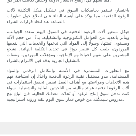
باختصار، تستمر ديناميكيات السوق في تشكيل هيكل التكلفة لآلات
الرغوة الدفعية، مما يؤكد على أهمية البقاء على اطلاع حول تطورات
الصناعة عند اتخاذ قرارات الشراء.
هيكل تسعير آلات الرغوة الدفعية في السوق اليوم متعدد الجوانب،
ويتأثر بالعديد من العوامل التكنولوجية والتشغيلية. بدءًا من حجم الآلة
ومستوى أتمتتها، وصولًا إلى المواد التي تدعمها والخدمات التي يقدمها
الموردون، يلعب كل عنصر دورًا في تحديد التكلفة النهائية. نشجع
المشترين على تقييم احتياجاتهم الإنتاجية، ومؤهلات الموردين، ونفقات
التشغيل الجارية بدقة قبل الالتزام بالشراء.
مع التطورات المستمرة في الأتمتة والتكامل الرقمي والمواد
المستدامة، يبدو مستقبل تقنية الرغوة الدفعية واعدًا. إن استباقية فهم
هذه الاتجاهات ومواءمتها مع أهداف العمل تضمن تحقيق استثمارات في
آلات الرغوة الدفعية عوائد مثالية، من الناحيتين المالية والتشغيلية. سواء
كنت تدخل سوق إنتاج الرغوة أو تُحدّث معداتك الحالية، فإن اتباع نهج
مدروس سيمكّنك من خوض غمار سوق اليوم بثقة ورؤية استراتيجية.