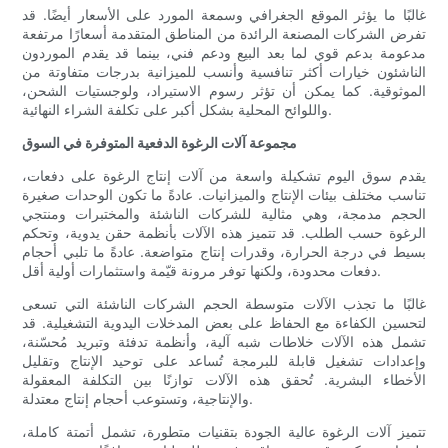
غالبًا ما يؤثر الموقع الجغرافي وسمعة المورد على الأسعار أيضًا. قد
تفرض الشركات المصنعة الرائدة من المناطق المتقدمة أسعارًا مرتفعة
مدعومة بدعم قوي لما بعد البيع ودعم فني، بينما قد يقدم الموردون
الناشئون خيارات أكثر تنافسية وأنسب للميزانية بدرجات متفاوتة من
الموثوقية. كما يمكن أن تؤثر رسوم الاستيراد، ولوجستيات الشحن،
واللوائح المحلية بشكل أكبر على تكلفة الشراء النهائية.
مجموعة آلات الرغوة الدفعية المتوفرة في السوق
يقدم سوق اليوم تشكيلة واسعة من آلات إنتاج الرغوة على دفعات،
تناسب مختلف بيئات الإنتاج والميزانيات. عادةً ما تكون الوحدات صغيرة
الحجم مدمجة، وهي مثالية للشركات الناشئة والمختبرات ومنتجي
الرغوة حسب الطلب. قد تتميز هذه الآلات بأنظمة حقن يدوية، وتحكم
بسيط في درجة الحرارة، وقدرات إنتاج متواضعة. عادةً ما تلبي أحجام
دفعات محدودة، ولكنها توفر مرونة قيّمة واستثمارات أولية أقل.
غالبًا ما تجذب الآلات متوسطة الحجم الشركات الناشئة التي تسعى
لتحسين الكفاءة مع الحفاظ على بعض المدخلات اليدوية التشغيلية. قد
تشمل هذه الآلات خلاطات شبه آلية، وأنظمة تدفئة وتبريد مُحسّنة،
وإعدادات تشغيل قابلة للبرمجة تُساعد على توحيد الإنتاج وتقليل
الأخطاء البشرية. تُحقق هذه الآلات توازنًا بين التكلفة المعقولة
والإنتاجية، وتستوعب أحجام إنتاج معتدلة.
تتميز آلات الرغوة عالية الجودة بتقنيات متطورة، تشمل أتمتة كاملة،