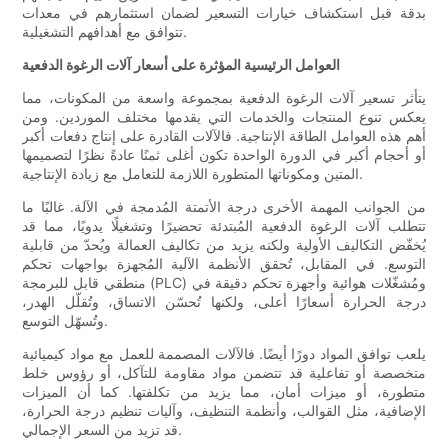
بدقة قبل استكشاف خيارات التسعير لضمان استثمارهم في معدات
تتوافق مع أهدافهم التشغيلية.
العوامل الرئيسية المؤثرة على أسعار آلات الرغوة الدفعية
يتأثر تسعير آلات الرغوة الدفعية بمجموعة واسعة من المكونات، مما
يعكس تنوع المنتجات والخدمات التي يقدمها مختلف الموردين. ومن
أهم هذه العوامل الطاقة الإنتاجية. فالآلات القادرة على إنتاج دفعات أكبر
أو أحجام أكبر في الدورة الواحدة تكون أغلى ثمنًا عادةً نظرًا لتصميمها
المتين ومكوناتها المتطورة اللازمة للتعامل مع زيادة الإنتاجية.
من الجوانب المهمة الأخرى درجة الأتمتة المُدمجة في الآلة. غالبًا ما
تتطلب آلات الرغوة الدفعية المُبتدئة تحضيرًا وتشغيلًا يدويًا، مما قد
يُخفّض التكاليف الأولية ولكنه يزيد من تكاليف العمالة ويُحدّ من قابلية
التوسع. في المقابل، تُحقق الأنظمة الآلية المُجهزة بواجهات تحكم
منطقي قابل للبرمجة (PLC) ومُشغّلات هوائية وأجهزة تحكم دقيقة في
درجة الحرارة أسعارًا أعلى، ولكنها تُحسّن الاتساق، وتُقلّل الهدر،
وتُسهّل التوسع.
يلعب توافق المواد دورًا أيضًا. فالآلات المصممة للعمل مع مواد كيميائية
متخصصة أو تفاعلية قد تتضمن مواد مقاومة للتآكل، أو رؤوس خلط
متطورة، أو ميزات أمان، مما يزيد من تكلفتها. كما أن الميزات
الإضافية، مثل القوالب، وأنظمة التنظيف، وآليات تنظيم درجة الحرارة،
قد تزيد من السعر الإجمالي.