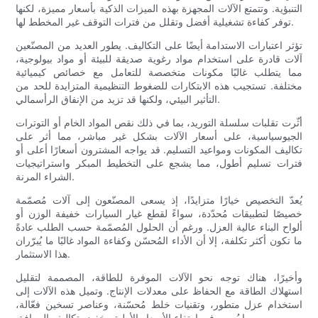
التنبؤية. وتتمتع الآلات المجهزة بهذه الميزات الذكية بأسعار مميزة، لكنها
توفر كفاءة تشغيلية أفضل وتقلل من فترات التوقف غير المخطط لها.
تؤثر اعتبارات الاستدامة أيضًا على التكاليف. يطور العديد من المصنّعين
آلات قادرة على استخدام مواد رغوية صديقة للبيئة أو مواد بيولوجية،
مما يتطلب غالبًا مكونات متخصصة للتعامل مع خصائص كيميائية
مختلفة. تستجيب هذه الابتكارات للضغوط التنظيمية المتزايدة للحد من
التأثير البيئي، ولكنها قد تزيد من الإنفاق الرأسمالي.
أثّرت تقلبات سلسلة التوريد، بما في ذلك نقص المواد الخام أو التوترات
الجيوسياسية، على أسعار الآلات بشكل غير مباشر، مما أثر على
تكاليف المكونات ومواعيد التسليم. قد يواجه المشترون أسعارًا أعلى أو
فترات تسليم أطول، مما يشجع على التخطيط المبكر واستراتيجيات
الشراء المرنة.
يُعدّ التخصيص خيارًا متزايدًا، إذ يسعى المصنّعون إلى آلات مُصمّمة
خصيصًا لتطبيقات مُحدّدة، سواءً لقطع غيار السيارات خفيفة الوزن أو
ألواح البناء عالية العزل. ورغم أن الحلول المُصمّمة حسب الطلب عادةً
ما تكون أكثر تكلفة، إلا أن الأداء المُحسّن وكفاءة المواد غالبًا ما يُبرّران
هذا الاستثمار.
وأخيرًا، هناك توجه نحو الآلات الموفرة للطاقة، المصممة لتقليل
استهلاك الطاقة مع الحفاظ على معدلات الإنتاج. وتميل هذه الآلات إلى
استخدام عزل متطور، وتقنيات خلط مُحسّنة، وعناصر تسخين فعّالة،
مما يُسهم في ارتفاع الأسعار الأولية وخفض تكاليف المرافق.