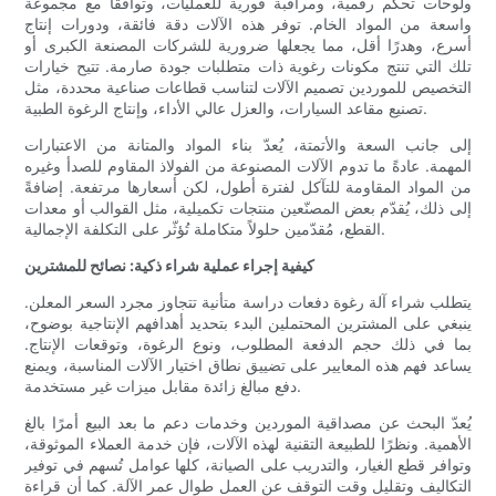
ولوحات تحكم رقمية، ومراقبة فورية للعمليات، وتوافقًا مع مجموعة
واسعة من المواد الخام. توفر هذه الآلات دقة فائقة، ودورات إنتاج
أسرع، وهدرًا أقل، مما يجعلها ضرورية للشركات المصنعة الكبرى أو
تلك التي تنتج مكونات رغوية ذات متطلبات جودة صارمة. تتيح خيارات
التخصيص للموردين تصميم الآلات لتناسب قطاعات صناعية محددة، مثل
تصنيع مقاعد السيارات، والعزل عالي الأداء، وإنتاج الرغوة الطبية.
إلى جانب السعة والأتمتة، يُعدّ بناء المواد والمتانة من الاعتبارات
المهمة. عادةً ما تدوم الآلات المصنوعة من الفولاذ المقاوم للصدأ وغيره
من المواد المقاومة للتآكل لفترة أطول، لكن أسعارها مرتفعة. إضافةً
إلى ذلك، يُقدّم بعض المصنّعين منتجات تكميلية، مثل القوالب أو معدات
القطع، مُقدّمين حلولاً متكاملة تُؤثّر على التكلفة الإجمالية.
كيفية إجراء عملية شراء ذكية: نصائح للمشترين
يتطلب شراء آلة رغوة دفعات دراسة متأنية تتجاوز مجرد السعر المعلن.
ينبغي على المشترين المحتملين البدء بتحديد أهدافهم الإنتاجية بوضوح،
بما في ذلك حجم الدفعة المطلوب، ونوع الرغوة، وتوقعات الإنتاج.
يساعد فهم هذه المعايير على تضييق نطاق اختيار الآلات المناسبة، ويمنع
دفع مبالغ زائدة مقابل ميزات غير مستخدمة.
يُعدّ البحث عن مصداقية الموردين وخدمات دعم ما بعد البيع أمرًا بالغ
الأهمية. ونظرًا للطبيعة التقنية لهذه الآلات، فإن خدمة العملاء الموثوقة،
وتوافر قطع الغيار، والتدريب على الصيانة، كلها عوامل تُسهم في توفير
التكاليف وتقليل وقت التوقف عن العمل طوال عمر الآلة. كما أن قراءة