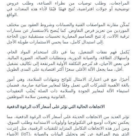
المراجعات، وطلب توصيات من نظراء الصناعة، وطلب عروض
توضيحية أو جولات افتراضية، تُتيح فهمًا قيّمًا لأداء هذه المعدات في
الواقع.
تُمكّن مقارنة المواصفات الفنية والضمانات وشروط العقود بين مختلف
الموردين من تعزيز فرص التفاوض. كما يُنصح بالاستفسار عن مسارات
ترقية الآلات، إذ تتيح التصاميم المعيارية تحسينات مستقبلية دون الحاجة
إلى استبدال كامل، مما يحمي الاستثمارات طويلة الأجل.
يُكمل فهم نفقات التشغيل، بما في ذلك استخدام المواد الخام،
واستهلاك الطاقة، والصيانة الدورية، ومتطلبات العمالة، الصورة المالية.
في بعض الأحيان، قد تُترجم التكلفة الأولية المرتفعة إلى تكاليف تشغيل
أقل، مما يجعل الآلة الأغلى سعرًا أكثر اقتصادية على المدى الطويل.
أخيرًا، ضع في اعتبارك الامتثال للوائح وشهادات السلامة، وهي أمور
بالغة الأهمية للشركات التي تعمل وفقًا لمعايير صناعية صارمة. فضمان
استيفاء الآلة لمعايير الجودة والسلامة ذات الصلة يُجنّب التعقيدات
القانونية ويضمن سلامة الموظفين.
الاتجاهات الحالية التي تؤثر على أسعار آلات الرغوة الدفعية
تؤثر العديد من الاتجاهات الحديثة على أسعار آلات الرغوة الدفعية، مما
يعكس تحولات أوسع في التكنولوجيا وأولويات الاستدامة وطلب السوق.
ومن أبرز هذه الاتجاهات التكامل المتزايد للتقنيات الرقمية، مثل إنترنت
الأشياء (IoT)، الذي يتيح المراقبة عن بُعد وتحليل البيانات والصيانة