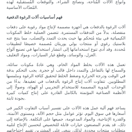
وأنواع الآلات المُتاحة، ونصائح الشراء، والتوقعات المُستقبلية لهذه
المُعدّات الأساسية.
فهم أساسيات آلات الرغوة الدفعية
آلات الرغوة بالدفعات هي أجهزة مصممة لإنتاج مواد رغوية على دفعات
منفصلة، ​​بدلاً من التدفقات المستمرة. تتضمن العملية خلط المكونات
الكيميائية في بيئة مُتحكم بها حيث يحدث التمدد والتصلب، مما ينتج عنه
بلاستيك رغوي أو منتجات بولي يوريثان مُصممة خصيصًا لتطبيقات
مُحددة. وقد أدى تنوع استخداماتها إلى انتشار استخدامها في تصنيع ألواح
العزل، والوسائد، وقطع غيار السيارات، ومواد التغليف.
تعمل هذه الآلات بخلط المواد الخام، وهي عادةً مكونات سائلة،
والسماح لها بالتفاعل والتمدد داخل قالب أو حجرة. يجب التحكم بدقة
في الوقت ودرجة الحرارة وضغط الخلط لتحقيق كثافة الرغوة وملمسها
المطلوبين. تتفاوت آلات إنتاج الرغوة بالدفعات في تعقيدها، بدءًا من
الوحدات اليدوية المصممة للاستخدام التجريبي أو الهواة، وصولًا إلى
الأنظمة الصناعية المؤتمتة بالكامل القادرة على إنتاج كميات كبيرة
بجودة ثابتة.
يساعد فهم آلية عمل هذه الآلات على تفسير أسباب التفاوت الكبير في
أسعارها في سوق اليوم. تؤثر عوامل مثل حجم الآلة، ومستوى الأتمتة،
والقدرة الإنتاجية، والمواد المدعومة، جميعها على التكلفة. بالإضافة إلى
ذلك، قد يقدم المصنعون خيارات قابلة للتخصيص لتحسين الإنتاج لتلبية
متطلبات منتجات محددة. لذلك، ينبغي على المشترين تقييم احتياجاتهم