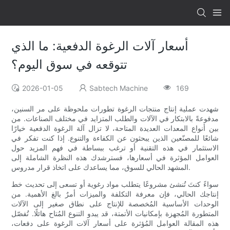
أسعار آلات الرغوة الدفعية: ما الذي
تتوقعه في سوق اليوم؟
2026-01-05
Sabtech Machine
169
شهدت عملية إنتاج منتجات الرغوة تطورات ملحوظة على مر السنين،
مدفوعةً بالابتكار في الآلات والطلب المتزايد في مختلف الصناعات. من
بين أنواع المعدات العديدة المتاحة، لا تزال آلة الرغوة الدفعية خيارًا
شائعًا للمصنّعين الذين يبحثون عن الكفاءة والتنوع. إذا كنت تفكر في
الاستثمار في هذه التقنية أو ترغب ببساطة في فهم المزيد حول
العوامل المؤثرة في أسعارها، فسترشدك هذه النظرة الشاملة إلى
المشهد الحالي للسوق، مما يساعدك على اتخاذ قرار مدروس.
سواءً كنتَ تُنشئ مشروعًا يتطلب مواد رغوية أو تسعى إلى تحديث خط
إنتاجك الحالي، فإن معرفة التكلفة والميزات أمرٌ بالغ الأهمية. من
الوحدات الأساسية المُخصصة للإنتاج على نطاق صغير إلى الآلات
المتطورة المُجهزة بإمكانيات الأتمتة، قد يبدو التنوع المُتاح هائلًا. تُفصّل
هذه المقالة العوامل المُؤثرة على أسعار آلات الرغوة على دفعات،