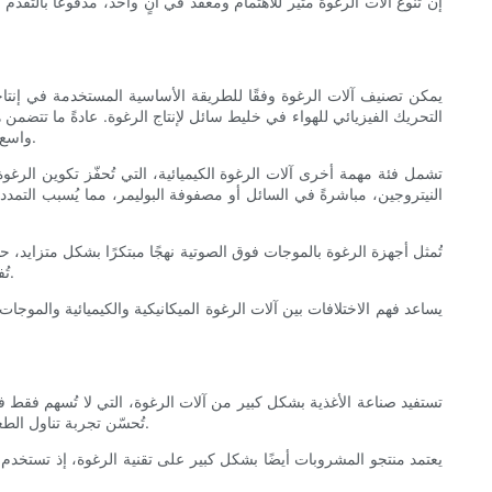
إن تنوع آلات الرغوة مثير للاهتمام ومعقد في آنٍ واحد، مدفوعًا بالتق
يمكن تصنيف آلات الرغوة وفقًا للطريقة الأساسية المستخدمة في إنتاجه
التحريك الفيزيائي للهواء في خليط سائل لإنتاج الرغوة. عادةً ما تتض
واسع في صناعات مثل الأغذية والمشروبات، حيث يُعدّ قوام الرغوة الموحد وثباتها أمرًا أساسيًا، على سبيل المثال، في إنتاج الكريمة المخفوقة أو رغوة البيرة.
تشمل فئة مهمة أخرى آلات الرغوة الكيميائية، التي تُحفّز تكوين الرغوة 
النيتروجين، مباشرةً في السائل أو مصفوفة البوليمر، مما يُسبب التمدد 
تُمثل أجهزة الرغوة بالموجات فوق الصوتية نهجًا مبتكرًا بشكل متزايد،
تُفضل أجهزة الموجات فوق الصوتية في التطبيقات العلمية والتجميلية المتخصصة، حيث يجب أن تتوافق جودة الرغوة وتجانس الفقاعات مع معايير صارمة.
يساعد فهم الاختلافات بين آلات الرغوة الميكانيكية والكيميائية والموجا
تستفيد صناعة الأغذية بشكل كبير من آلات الرغوة، التي لا تُسهم فقط ف
تُحسّن تجربة تناول الطعام. على سبيل المثال، تستخدم مطابخ المطاعم ومُصنّعو الأغذية آلات الرغوة الميكانيكية لإنتاج رغوة ثابتة للموس والكريمة المخفوقة ومختلف الحلويات.
يعتمد منتجو المشروبات أيضًا بشكل كبير على تقنية الرغوة، إذ تستخدم 