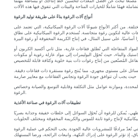
 مُصنِّعًا تبحث عن أفضل المعدات لتحسين خط إنتاجك أو ببساطة مهتمًا
أنواع آلات الرغوة بناءً على طريقة توليد الرغوة
. من أكثر الأنواع شيوعًا آلات الرغوة الميكانيكية، التي تعتمد على
ت عالية لتكوين رغوة متجانسة. تُستخدم الرغوة الميكانيكية على نطاق
المواد المتفاعلة التي تُطلق فقاعات غازية، مثل ثاني أكسيد الكربون أو
ستيك والبناء، حيث تُحوّل البوليمرات إلى مواد عازلة رغوية أو مكونات
ح السائل على مستوى مجهري، مما يُنتج رغوة مستقرة ذات فقاعات دقيقة.
ج المحددة، وموازنة عوامل مثل التكلفة وقابلية التوسع والصيانة وخصائص
الرغوة.
تطبيقات آلات الرغوة في صناعة الأغذية
طهي، يُمكن للرغوة أن تُحوّل السوائل إلى خلطات خفيفة وجذابة بصريًا
 تُعدّ مرادفًا للمشروبات عالية الجودة. يجب التحكم في عملية الرغوة