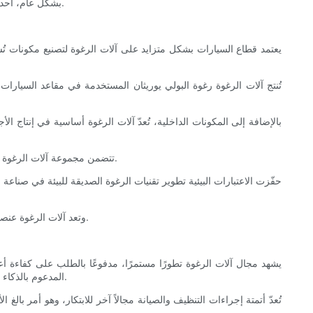
بشكل عام، أحدثت آلات الرغوة ثورة في صناعة البوليمر من خلال تمكين إنتاج منتجات أخف وزناً وأقوى وأكثر كفاءة في استخدام الطاقة والتي تلبي المتطلبات الحديثة.
يعتمد قطاع السيارات بشكل متزايد على آلات الرغوة لتصنيع مكونات تُسه
تُنتج آلات الرغوة رغوة البولي يوريثان المستخدمة في مقاعد السيارات، 
بالإضافة إلى المكونات الداخلية، تُعدّ آلات الرغوة أساسية في إنتاج ا
تتضمن مجموعة آلات الرغوة الخاصة بالسيارات أنظمة دفعات للنماذج الأولية وأنظمة مستمرة للإنتاج الضخم، مع زيادة اعتماد الأتمتة للحفاظ على اتساق الجودة وتقليل أوقات الدورة.
حفّزت الاعتبارات البيئية تطوير تقنيات الرغوة الصديقة للبيئة في صنا
وتعد آلات الرغوة عنصراً أساسياً في خارطة طريق الابتكار في صناعة السيارات، حيث تتيح إنتاج مركبات أكثر أماناً وأخف وزناً وأكثر راحة في عصر التقدم التكنولوجي السريع.
يشهد مجال آلات الرغوة تطورًا مستمرًا، مدفوعًا بالطلب على كفاءة أ
المدعوم بالذكاء الاصطناعي. تتيح هذه التطورات مراقبة فورية لمعايير الرغوة، مثل حجم الفقاعات وكثافتها وثباتها، مما يسمح بإجراء تعديلات سريعة لتحسين نتائج المنتج.
تُعدّ أتمتة إجراءات التنظيف والصيانة مجالاً آخر للابتكار، وهو أمر بالغ 