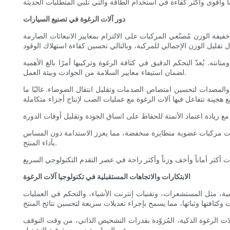
دور آلات الرغوة في تصنيع السيارات
فة الوزن مُصنّعي المركبات على الالتزام بمعايير الانبعاثات الصارمة
ه. يُعدّ التحكم الدقيق في كثافة الرغوة وتركيبها أمرًا بالغ الأهمية
لضمان استيفاء معايير السلامة من الحوادث وبيئة العمل.
اب والمصدات لتحسين امتصاص الصدمات وتقليل انتقال الضوضاء. غالبًا ما
ات ذات مركبات عضوية متطايرة منخفضة، مما يعزز الاستدامة دون المساس
بأداء المنتج.
الابتكارات والاتجاهات المستقبلية في تكنولوجيا آلات الرغوة
ية، مثل المستشعرات، وتقنيات إنترنت الأشياء، والتحكم في العمليات
لّل آلات الرغوة الذكية، المُزوّدة بقدرات التشخيص الذاتي، من وقت التوقف
عن العمل وتضمن موثوقية التشغيل.