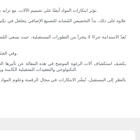
تؤثر ابتكارات المواد أيضًا على تصميم الآلات. مع تزايد شعبية البوليمرات الحيوية وعوامل النفخ منخفضة التأثير، يجب على آلات الرغوة التكيف مع هذه المواد الجديدة بكفاءة دون المساس ببنية الرغوة أو أدائها.
علاوة على ذلك، بدأ التخصيص المُشابه للتصنيع الإضافي يتغلغل في تكنول
تُعدّ الاستدامة جزءًا لا يتجزأ من التطورات المستقبلية، حيث يسعى الم
وفي الختام، فإن مستقبل آلات الرغوة مشرق، ويدعمه الابتكار التكنولوجي الذي يدفع حدود ما يمكن أن تحققه مواد الرغوة مع التوافق مع الأهداف البيئية العالمية.
يكشف استكشاف آلات الرغوة الموضح في هذه المقالة عن تأثيرها العميق
التكنولوجي والتعقيدات التشغيلية الكامنة وراء إنتاج الرغوة. وسواءً باستخدام وسائل ميكانيكية أو كيميائية أو فوق صوتية، تُمكّن آلات الرغوة من إنتاج منتجات تجمع بين الكفاءة والراحة والاستدامة.
بالنظر إلى المستقبل، تُبشّر الابتكارات في مجال الرقمنة وعلوم المو