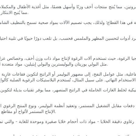
وتين، مما يُنتج منتجات أخف وزنًا وأسهل هضمًا، مثل أغذية الأطفال والمكملات 
مما يُتيح الابتكار في تطوير الوصفات دون الحاجة إلى إضافات سعرية أو كيميائية إضافية.
ي هذا القطاع؛ ولذلك، يجب تصميم الآلات بمواد صحية تسمح بالتنظيف الشامل لم
وجيا الرغوة، حيث تستخدم آلات الرغوة لإنتاج مواد ذات وزن أخف، وخصائص عزل مُح
مثل البولي يوريثان والبوليسترين والبولي إيثيلين، مواد متعددة الاستخدامات تُستخدم في كل شيء، من التغليف إلى مكونات السيارات.
ية، مثل عوامل النفخ، إلى مصهور البوليمر أو الراتنج لتكوين فقاعات غازية أثنا
ية لخلط الغازات الخاملة في الراتنج المنصهر، مما يوفر تقنيات بديلة لتكوين الر
دفعات مقابل التشغيل المستمر، وتعقيد أنظمة البوليمر، ونوع المنتج الرغوي ا
الإنتاج المستمر لألواح أو مقاطع الرغوة، وهو أمر أساسي لمنتجي مواد البناء أو التغليف على نطاق واسع.
ء رغاوي دقيقة الخلايا - مواد ذات أحجام خلايا صغيرة وموحدة للغاية - وال