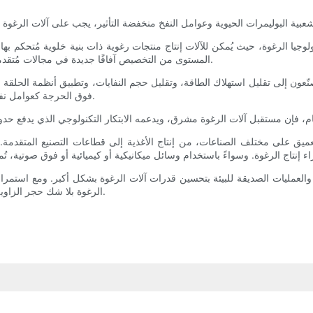
وجيا الرغوة، حيث يُمكن للآلات إنتاج منتجات رغوية ذات بنية خلوية مُتحكم به
المستوى من التخصيص آفاقًا جديدة في مجالات مُتقدمة مثل الفضاء، والأجهزة الطبية الحيوية، والمعدات الرياضية عالية الأداء.
ُصنّعون إلى تقليل استهلاك الطاقة، وتقليل حجم النفايات، وتطبيق أنظمة الحلقة 
فوق الحرجة كعوامل نفخ صديقة للبيئة، والتي قد تُصبح معيارًا في آلات الرغوة من الجيل التالي.
 على مختلف الصناعات، من إنتاج الأغذية إلى قطاعات التصنيع المتقدمة. إن 
اد والعمليات الصديقة للبيئة بتحسين قدرات آلات الرغوة بشكل أكبر. ومع استمر
الرغوة بلا شك حجر الزاوية في التصنيع الحديث، مما يُحفّز النمو الاقتصادي وابتكار المنتجات عالميًا.