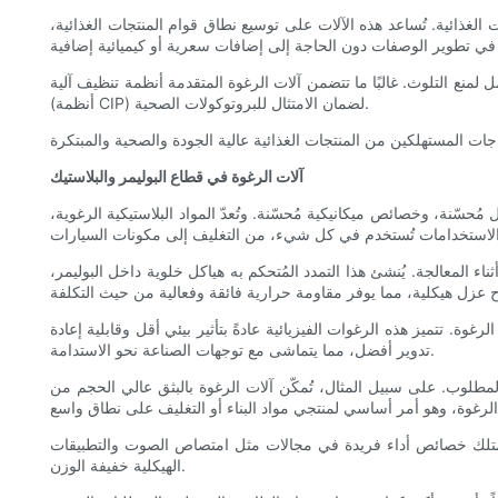
الغذائية. تُساعد هذه الآلات على توسيع نطاق قوام المنتجات الغذائية،
نع التلوث. غالبًا ما تتضمن آلات الرغوة المتقدمة أنظمة تنظيف آلية
(أنظمة CIP) لضمان الامتثال للبروتوكولات الصحية.
آلات الرغوة في قطاع البوليمر والبلاستيك
سّنة، وخصائص ميكانيكية مُحسّنة. وتُعدّ المواد البلاستيكية الرغوية،
ء المعالجة. يُنشئ هذا التمدد المُتحكم به هياكل خلوية داخل البوليمر،
غوة. تتميز هذه الرغوات الفيزيائية عادةً بتأثير بيئي أقل وقابلية إعادة
تدوير أفضل، مما يتماشى مع توجهات الصناعة نحو الاستدامة.
لمطلوب. على سبيل المثال، تُمكّن آلات الرغوة بالبثق عالي الحجم من
تي تمتلك خصائص أداء فريدة في مجالات مثل امتصاص الصوت والتطبيقات
الهيكلية خفيفة الوزن.