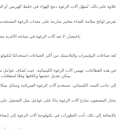
علاوة على ذلك، تُسهّل آلات الرغوة دمج الهواء في خليط الهريس أو البر
تفرض لوائح سلامة الغذاء معايير صارمة على معدات الرغوة المستخدمة ف
باختصار، لا تعد آلات الرغوة في صناعة الأغذية مجرد أدوات لتحسين المظهر والملمس فحسب، بل تلعب دورًا حيويًا في تلبية احتياجات المستهلكين من المنتجات الغذائية عالية الجودة والصحية والمبتكرة.
تُعد صناعات البوليمرات والبلاستيك من أكثر الصناعات استخدامًا لتكنول
في هذه القطاعات، تهيمن آلات الرغوة الكيميائية، حيث تُضاف عوامل تفاعل
يمكن تعديل حجمها وكثافتها وفقًا لمتطلبات الاستخدام النهائي. على سبيل المثال، تُستخدم البلاستيكات الرغوية الصلبة كألواح عزل هيكلية، مما يوفر مقاومة حرارية فائقة وفعالية من حيث التكلفة.
إلى جانب التمدد الكيميائي، تستخدم آلات الرغوة الفيزيائية وسائل ميكانيك
يختار المصنعون نماذج آلات الرغوة بناءً على عوامل مثل التشغيل على 
بالإضافة إلى ذلك، أدت التطورات في تكنولوجيا آلات الرغوة إلى إنشا