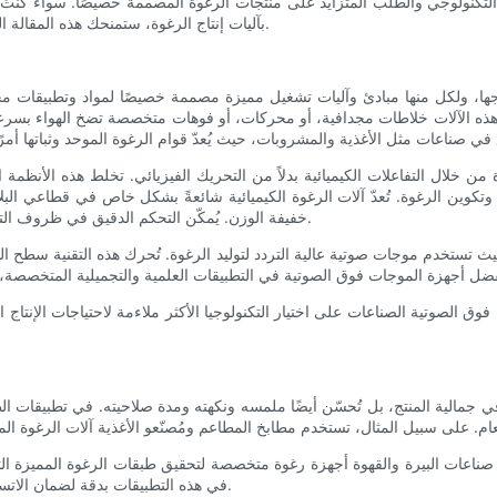
دم التكنولوجي والطلب المتزايد على منتجات الرغوة المصممة خصيصًا. سواء كنتَ
بآليات إنتاج الرغوة، ستمنحك هذه المقالة الشاملة فهمًا شاملًا للخيارات المتاحة والبيئات التي تتفوق فيها هذه الآلات.
ا، ولكل منها مبادئ وآليات تشغيل مميزة مصممة خصيصًا لمواد وتطبيقات مختلفة
من هذه الآلات خلاطات مجدافية، أو محركات، أو فوهات متخصصة تضخ الهواء بسرعا
من خلال التفاعلات الكيميائية بدلاً من التحريك الفيزيائي. تخلط هذه الأنظمة 
وتكوين الرغوة. تُعدّ آلات الرغوة الكيميائية شائعةً بشكل خاص في قطاعي البلا
خفيفة الوزن. يُمكّن التحكم الدقيق في ظروف التفاعل المُصنّعين من إنتاج رغوات ذات بنية خلوية وكثافة قابلة للتخصيص.
 حيث تستخدم موجات صوتية عالية التردد لتوليد الرغوة. تُحرك هذه التقنية سط
ت فوق الصوتية الصناعات على اختيار التكنولوجيا الأكثر ملاءمة لاحتياجات الإنتا
ي جمالية المنتج، بل تُحسّن أيضًا ملمسه ونكهته ومدة صلاحيته. في تطبيقات ال
صناعات البيرة والقهوة أجهزة رغوة متخصصة لتحقيق طبقات الرغوة المميزة التي
في هذه التطبيقات بدقة لضمان الاتساق، إذ تؤثر الرغوة على إدراك النكهة، وانبعاث الرائحة، ورضا المستهلك.