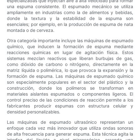
especializadas que inyectan aire a alta velocidad para formar
una espuma consistente. El espumado mecánico se utiliza
ampliamente en industrias como la de alimentos y bebidas,
donde la textura y la estabilidad de la espuma son
esenciales; por ejemplo, en la producción de espuma de nata
montada o de cerveza.
Otra categoría importante incluye las máquinas de espumado
químico, que inducen la formación de espuma mediante
reacciones químicas en lugar de agitación física. Estos
sistemas mezclan reactivos que liberan burbujas de gas,
como dióxido de carbono o nitrógeno, directamente en la
matriz líquida o polimérica, lo que provoca la expansión y la
formación de espuma. Las máquinas de espumado químico
son especialmente populares en el sector del plástico y la
construcción, donde los polímeros se transforman en
materiales aislantes espumados o componentes ligeros. El
control preciso de las condiciones de reacción permite a los
fabricantes producir espumas con estructura celular y
densidad personalizables.
Las máquinas de espumado ultrasónico representan un
enfoque cada vez más innovador que utiliza ondas sonoras
de alta frecuencia para generar espuma. Esta técnica agita la
interfaz del líquido a nivel microscópico, creando una