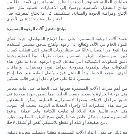
عملياتك الحالية، فستوفر لك هذه النظرة الشاملة رؤى قيّمة. بدءًا من
مبادئ التشغيل الأساسية ووصولًا إلى الاعتبارات العملية مثل حجم
الإنتاج ومراقبة الجودة والصيانة، نستكشف كل ما تحتاج لمعرفته قبل
اختيار طريقة واحدة على الأخرى.
مبادئ تشغيل آلات الرغوة المستمرة
تعتمد آلات الرغوة المستمرة على مبدأ الإنتاج المتواصل، حيث تُغذّى
المواد الخام في الآلة، وتُعالج إلى رغوة، وتُفرّغ بتدفق مستمر. يُستخدم
هذا النوع من المعدات غالبًا في سيناريوهات التصنيع التي تتطلب كميات
كبيرة من منتجات الرغوة باستمرار لفترات طويلة. تبدأ العملية بخلط
دقيق للمكونات الكيميائية التي تتفاعل لإنتاج الرغوة. عادةً ما تكون هذه
المكونات مواد بوليمرية ممزوجة بعوامل نفخ، ومحفزات، وإضافات
أخرى. بمجرد الخلط، يبدأ التفاعل فورًا، وتُنقل المادة عبر خط إنتاج
مستمر، غالبًا على حزام ناقل أو عبر قالب تشكيل.
من أهم ميزات الآلات المستمرة قدرتها على الحفاظ على ثبات معايير
مثل درجة الحرارة والضغط ونسب الخلط، مما يضمن جودة موحدة في
جميع مراحل الإنتاج. ونظرًا لاستمرارية العملية، يمكن للمشغلين
مراقبة هذه المتغيرات آنيًا وإجراء التعديلات اللازمة لتجنب أي عيوب،
مثل عدم تناسق بنية الخلايا أو تفاوت الكثافة. وتُعد عملية الرغوة
المستمرة مفيدة بشكل خاص عندما يكون منتج الرغوة المطلوب عبارة
عن صفيحة أو كتلة أو مقطع بلاستيكي يُقص أو يُشكل لاحقًا.
مع ذلك، قد يكون إعداد الآلات المستمرة معقدًا ويتطلب معايرة دقيقة.