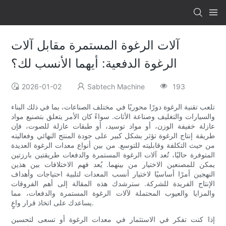
آلات الرغوة المستمرة مقابل آلات
الرغوة الدفعية: أيهما الأنسب لك؟
2026-01-02
Sabtech Machine
193
تلعب تقنية الرغوة دورًا محوريًا في مختلف الصناعات، بما في ذلك البناء
والسيارات والتغليف وصناعة الأثاث. سواءً كان الأمر يتعلق بتصنيع مواد
عازلة خفيفة الوزن، أو مواد توسيد، أو طبقات عازلة للصوت، فإن
طريقة إنتاج الرغوة تؤثر بشكل كبير على جودة المنتج النهائي وفعاليته
من حيث التكلفة وقابليته للتوسع. من بين أنواع معدات الرغوة العديدة
المتوفرة حاليًا، تُعد آلات الرغوة المستمرة والدفعات طريقتين بارزتين
يمكن للمصنعين الاختيار من بينهما. يُعد فهم الاختلافات بين هذين
النهجين أمرًا أساسيًا لاختيار أنسب المعدات لتلبية احتياجات وأهداف
الإنتاج الفريدة للشركة. سترشدك هذه المقالة إلى أهم الفروقات
والمزايا والعيوب المحتملة لآلات الرغوة المستمرة والدفعات، مما
يساعدك على اتخاذ قرار واعٍ.
إذا كنت تفكر في الاستثمار في معدات الرغوة أو تسعى لتحسين