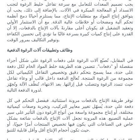
يجب تصميم المعدات للتعامل مع سرعة تفاعل خليط الرغوة لتجنب
الانسداد أو المعالجة المبكرة في الآلات. بالإضافة إلى ذلك، يجب أن
يتوافق إنتاج المواد مع متطلبات الإنتاج، مما يستلزم أحيانًا دمج أنظمة
تحكم آلية ومضخات أو خلاطات عالية الدقة. مع أن الاستثمار الأولي
وتعقيد التشغيل قد يكونان أعلى مقارنةً بآلات الإنتاج بالدفعات، إلا أن
القدرة على إنتاج كميات كبيرة بسرعة غالبًا ما تؤدي إلى تحسين الكفاءة
وتوفير التكاليف بمرور الوقت.
وظائف وتطبيقات آلات الرغوة الدفعية
في المقابل، تُصنّع آلات الرغوة على دفعات الرغوة على شكل أجزاء
منفصلة أو "دفعات". تتضمن هذه الطريقة خلط المواد الخام لكل دفعة
على حدة، مما يسمح بتحكم دقيق وتخصيص التفاعل الكيميائي لكل
مجموعة من الرغوة المنتجة. تُعالَج الدفعة داخل قالب أو وعاء تفاعل
حيث تتمدد الرغوة وتتصلب قبل إزالتها. بعد الانتهاء، تُنظّف الآلة وتُجهّز
لدورة الدفعة التالية.
توفر طريقة الإنتاج بالدفعات مرونة استثنائية. فبفضل التحكم في كل
دفعة على حدة، يُسهّل تغيير معايير التركيب، وتجربة وصفات كيميائية
مختلفة، أو إنتاج مجموعة واسعة من أنواع الرغوة دون التأثير على سير
عملية التصنيع. هذه المرونة تجعل آلات الإنتاج بالدفعات شائعة بشكل
خاص في الصناعات التي يكون فيها تخصيص المنتجات أمرًا حيويًا، أو
حيث تكون أحجام الإنتاج أقل وأقل قابلية للتنبؤ.