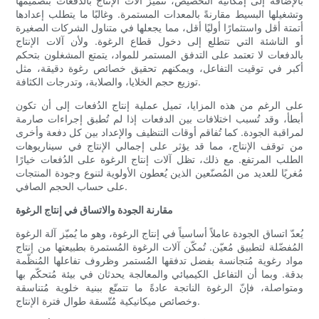
بالإضافة إلى إمكانية التخصيص، تتميز آلات الإنتاج بالدفعات بتصميمها
وتشغيلها البسيط مقارنةً بالمعدات المستمرة. وغالبًا ما يتطلب إعدادها
أتمتة أقل واستثمارًا أوليًا أقل، مما يجعلها في متناول الشركات الصغيرة
أو الناشئة التي تتطلع إلى دخول قطاع الرغوة. ولأن آلات الإنتاج
بالدفعات لا تعتمد على التدفق المستمر للمواد، يتمتع المشغلون بتحكم
أكبر في توقيت التفاعل، ويمكنهم تحقيق خصائص رغوة دقيقة، مثل
توزيع حجم الخلايا، والصلابة، وتدرجات الكثافة.
على الرغم من هذه المزايا، تميل عملية إنتاج الدُفعات إلى أن تكون
أبطأ، وقد تُسبب اختلافات بين الدفعات إذا لم تُطبق إجراءات صارمة
لمراقبة الجودة. كما تُفاقم أوقات التنظيف والإعداد بين كل دفعة وأخرى
من توقف الإنتاج، مما قد يؤثر على إجمالي الإنتاج في سيناريوهات
الطلب المرتفع. مع ذلك، تظل آلات إنتاج الرغوة على الدُفعات خيارًا
مُغريًا للعديد من المُصنّعين الذين يُعطون الأولوية لتنوع وجودة المنتجات
على حساب الحجم الصافي.
مقارنة الجودة والاتساق في إنتاج الرغوة
يُعدّ اتساق الجودة عاملاً أساسياً في إنتاج الرغوة، وهو ما يُميّز آلة الرغوة
المُفضّلة لتطبيق مُعيّن. تُمكّن آلات الرغوة المُستمرة بطبيعتها من إنتاج
مواد رغوية مُتجانسة بفضل تدفقها المُستمر وظروف تفاعلها المُنظّمة
بدقة. وبما أن التفاعل الكيميائي والمعالجة يحدثان في بيئة مُتحكّم بها
ومتواصلة، فإنّ الرغوة الناتجة عادةً ما تتمتّع ببنية خلوية مُتناسقة
وخصائص ميكانيكية مُتّسقة طوال فترة الإنتاج.