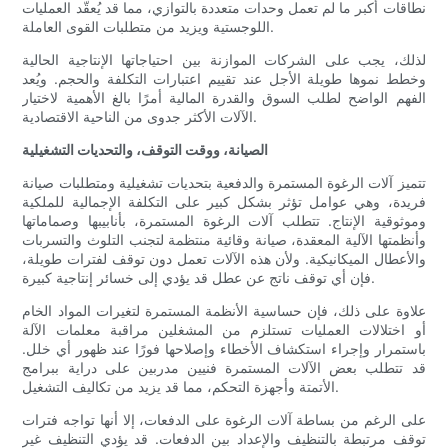
نطاقات أكبر ما لم تعمل وحدات متعددة بالتوازي، مما قد يُعقّد العمليات
اللوجستية ويزيد من متطلبات القوى العاملة.
لذلك، يجب على الشركات الموازنة بين احتياجاتها الإنتاجية الحالية
وخطط نموها طويلة الأجل عند تقييم اعتبارات التكلفة والحجم. ويُعد
الفهم الواضح لطلب السوق والقدرة المالية أمرًا بالغ الأهمية لاختيار
الآلات الأكثر جدوى من الناحية الاقتصادية.
الصيانة، ووقت التوقف، والتحديات التشغيلية
تتميز آلات الرغوة المستمرة والدفعية بتحديات تشغيلية ومتطلبات صيانة
فريدة، وهي عوامل تؤثر بشكل كبير على التكلفة الإجمالية للملكية
وموثوقية الإنتاج. تتطلب آلات الرغوة المستمرة، بأنابيبها وصماماتها
وأنظمتها الآلية المعقدة، صيانة وقائية منتظمة لتجنب التلوث والتسربات
والأعطال الميكانيكية. ولأن هذه الآلات تعمل دون توقف لفترات طويلة،
فإن أي توقف ناتج عن عطل قد يؤدي إلى خسائر إنتاجية كبيرة.
علاوة على ذلك، فإن حساسية الأنظمة المستمرة لتغيرات المواد الخام
أو اختلالات العمليات تستلزم من المشغلين مراقبة معلمات الآلة
باستمرار وإجراء استكشاف الأخطاء وإصلاحها فورًا عند ظهور أي خلل.
قد تتطلب بعض الآلات المستمرة فنيين مدربين على دراية ببرامج
الأتمتة وأجهزة التحكم، مما قد يزيد من تكاليف التشغيل.
على الرغم من بساطة آلات الرغوة على الدفعات، إلا أنها تواجه فترات
توقف مرتبطة بالتنظيف والإعداد بين الدفعات. قد يؤدي التنظيف غير