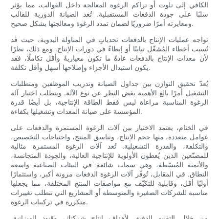
الكافي إلى تلوث أو تراكم الرغوة المعالجة داخل القوالب، مما يؤثر
سلبًا على جودة الدفعات المستقبلية. تُعد الصيانة الدورية للقالب
ومعايرته أمرًا ضروريًا لضمان تمدد الرغوة ومعالجتها بشكل صحيح.
تواجه عمليات الإنتاج بالدفعات تحدياتٍ في المناولة اليدوية، حيث قد
تُسبب أخطاء المُشغّل تباينًا أو إبطاءً في دورات الإنتاج. ومع ذلك، نظرًا
لأن معدات الإنتاج بالدفعات عادةً ما تكون معياريةً وأقل تكاملًا، فقد
يكون استبدال الأجزاء وإصلاحها أسهل وأقل تكلفة.
يُعدّ تحقيق التوازن بين جداول الصيانة وتدريب الموظفين ومتطلبات
التشغيل أمرًا بالغ الأهمية بغض النظر عن نوع الآلة. ويتطلب اختيار آلة
الرغوة المناسبة مراعاة ليس فقط الطاقة الإنتاجية، بل أيضًا قدرة
المؤسسة على صيانة المعدات وتشغيلها بكفاءة.
في الختام، يعتمد الاختيار بين آلات الرغوة المستمرة والدفعات على
عوامل متعددة، منها حجم الإنتاج، وتناسق المنتج، واحتياجات التخصيص،
والتكلفة، والقدرة التشغيلية. تُعد آلات الرغوة المستمرة مثالية
للمصنّعين الذين يُعطون الأولوية للإنتاجية العالية، والجودة المتجانسة،
والأتمتة المُبسّطة، وهي سمات شائعة في البيئات الصناعية واسعة
النطاق. في المقابل، تُوفّر آلات الرغوة الدفعات مرونة أكبر، واستثمارًا
أوليًا أقل، وقابلية للتكيّف مع مواصفات المنتج المختلفة، مما يجعلها
مناسبة للشركات الصغيرة والمتوسطة أو المشاريع التي تتطلب تغييرات
متكررة في تركيبات الرغوة.
من خلال التقييم الدقيق لأهداف إنتاج شركتك، وقيود الميزانية،