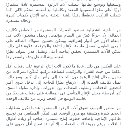
وتشغيلها وتوسيع نطاقها. تتطلب آلات الرغوة المستمرة عادةً استثمارًا
أوليًا أعلى نظرًا لتصميمها المعقد وتكاملها مع أنظمة التحكم الآلي. كما
يتطلب التركيب تخطيطًا دقيقًا للبنية التحتية لدعم الإنتاج بكميات كبيرة
وبحالة مستقرة.
من الناحية التشغيلية، تستفيد العمليات المستمرة من انخفاض تكاليف
العمالة، لأن جزءًا كبيرًا من النظام مؤتمت، ويعمل مشغلو الآلات في
المقام الأول في أدوار إشرافية. ويمكن تحسين استهلاك الطاقة على
المدى الطويل، بفضل طبيعة الإنتاج الثابتة والمتوقعة. علاوة على ذلك،
يمكن للآلات المستمرة تحقيق إنتاجية أعلى وتقليل هدر المواد، نظرًا
لضبط بيئة التفاعل بدقة واستقرارها.
على العكس من ذلك، عادةً ما تكون آلات إنتاج الرغوة على دفعات أقل
تكلفةً من حيث الشراء والتركيب. فبساطة تركيبها تُمكّن الشركات من
دخول مجال إنتاج الرغوة دون الحاجة إلى رأس مال كبير. ومع ذلك،
تميل تكاليف العمالة إلى الارتفاع نظرًا للحاجة إلى تدخل يدوي أكبر
لتحضير الدفعات، وتنظيف المعدات بين الدورات، وإدارة مناولة المنتج.
كما أن بطء معدل الإنتاج المتأصل في المعالجة على دفعات قد يحدّ من
قابلية التوسع في الحجم ويزيد من تكاليف الوحدة.
من منظور التوسع، تتفوق آلات الرغوة المستمرة عندما تكون متطلبات
الحجم كبيرة ومتسقة مع مرور الوقت. فهي تُمكّن المصنّعين من توسيع
طاقتهم الإنتاجية بإضافة خطوط إنتاج مستمرة إضافية أو زيادة أطوال
الناقلات. ورغم مرونة آلات الدفعات، إلا أنها قد تصبح أقل جدوى على