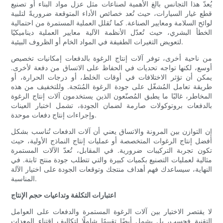
يُعدّ هذا التجانس بالغ الأهمية لصناعات مثل عزل مواد البناء أو تصنيع
قطع غيار السيارات، حيث تُعد خصائص الأداء المتوقعة ضروريةً لتلبية
لوائح السلامة ومعايير الصناعة. كما تُقلل العملية المستمرة من احتمالية
الخطأ البشري، حيث تُعدّل الأنظمة الآلية معايير العملية ديناميكيًا
لتعويض التغيرات الطفيفة في المواد الخام أو الظروف البيئية.
من ناحية أخرى، توفر آلات إنتاج الرغوة بالدفعات إمكانيات تخصيص
أوسع، لكنها تواجه تحديات في الحفاظ على الاتساق من دفعة لأخرى.
يمكن أن تؤثر الاختلافات في أوقات الخلط، أو درجات الحرارة، أو
طريقة تعامل المُشغّل على جودة الرغوة المُنتَجة. وللتخفيف من هذه
المخاطر، غالبًا ما يطبق المُصنّعون الذين يستخدمون آلات إنتاج الرغوة
بالدفعات بروتوكولات صارمة لضمان الجودة، تشمل اختبار العينات
وإجراءات إنتاج دفعات موحدة.
إن التوازن بين المرونة والاتساق يعني أن آلات الدفعات تُناسب بشكل
أفضل إنتاج الرغوات المتخصصة أو عمليات إنتاج النماذج الأولية، حيث
تكون تجربة التركيبات ضرورية. في المقابل، تُعدّ الآلات المستمرة
مثالية لعمليات التصنيع بكميات كبيرة والتي تتطلب جودة منتج ثابتة. في
النهاية، سيساعدك فهم أهداف منتجك وتوقعات الجودة على اختيار الآلة
المناسبة.
اعتبارات التكلفة وتداعيات حجم الإنتاج
لا يقتصر الاختيار بين آلات الرغوة المستمرة والدفعات على العوامل
التقنية فحسب، بل يشمل أيضًا تقييمًا شاملًا لتكاليف اقتناء المعدات