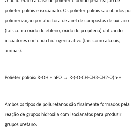
O poliuretano à base de poliéter é obtido pela reação de
poliéter polióis e isocianato. Os poliéter polióis são obtidos por
polimerização por abertura de anel de compostos de oxirano
(tais como óxido de etileno, óxido de propileno) utilizando
iniciadores contendo hidrogênio ativo (tais como álcoois,
aminas).
→
Poliéter polióis: R-OH + nPO
R-(-O-CH-CH3-CH2-O)n-H
Ambos os tipos de poliuretanos são finalmente formados pela
reação de grupos hidroxila com isocianatos para produzir
grupos uretano: