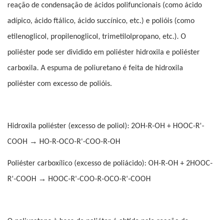
reação de condensação de ácidos polifuncionais (como ácido
adípico, ácido ftálico, ácido succínico, etc.) e polióis (como
etilenoglicol, propilenoglicol, trimetilolpropano, etc.). O
poliéster pode ser dividido em poliéster hidroxila e poliéster
carboxila. A espuma de poliuretano é feita de hidroxila
poliéster com excesso de polióis.
Hidroxila poliéster (excesso de poliol): 2OH-R-OH + HOOC-R'-
→
COOH
HO-R-OCO-R'-COO-R-OH
Poliéster carboxílico (excesso de poliácido): OH-R-OH + 2HOOC-
→
R'-COOH
HOOC-R'-COO-R-OCO-R'-COOH