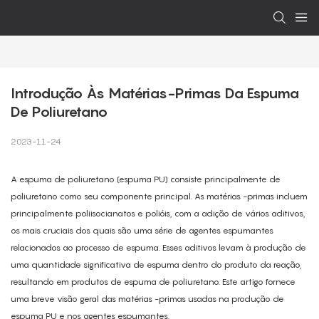
Introdução Às Matérias-Primas Da Espuma 
De Poliuretano
2023-11-24
A espuma de poliuretano (espuma PU) consiste principalmente de
poliuretano como seu componente principal. As matérias -primas incluem
principalmente poliisocianatos e polióis, com a adição de vários aditivos,
os mais cruciais dos quais são uma série de agentes espumantes
relacionados ao processo de espuma. Esses aditivos levam à produção de
uma quantidade significativa de espuma dentro do produto da reação,
resultando em produtos de espuma de poliuretano. Este artigo fornece
uma breve visão geral das matérias -primas usadas na produção de
espuma PU e nos agentes espumantes.