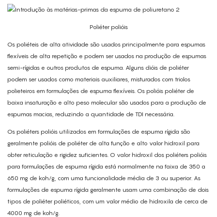
Poliéter polióis
Os poliéteis de alta atividade são usados ​​principalmente para espumas
flexíveis de alta repetição e podem ser usados ​​na produção de espumas
semi-rígidas e outros produtos de espuma. Alguns dióis de poliéter
podem ser usados ​​como materiais auxiliares, misturados com triolos
polieteiros em formulações de espuma flexíveis. Os polióis poliéter de
baixa insaturação e alto peso molecular são usados ​​para a produção de
espumas macias, reduzindo a quantidade de TDI necessária.
Os poliéters polióis utilizados em formulações de espuma rígida são
geralmente polióis de poliéter de alta função e alto valor hidroxil para
obter reticulação e rigidez suficientes. O valor hidroxil dos poliéters polióis
para formulações de espuma rígida está normalmente na faixa de 350 a
650 mg de koh/g, com uma funcionalidade média de 3 ou superior. As
formulações de espuma rígida geralmente usam uma combinação de dois
tipos de poliéter poliéticos, com um valor médio de hidroxila de cerca de
4000 mg de koh/g.