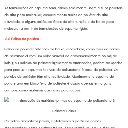
As formulações de espuma semi-rígidas geralmente usam alguns poliéters
de alto peso molecular, especialmente triolos de poliéter de alta
atividade, e alguns polióis poliéteris de alta função e de baixo peso
molecular a partir de formulações de espuma rígida.
2.2 Polióis do poliário
Polióis de poliéster alifáticos de baixa viscosidade, como dióis adipados
de hexanodiol com um valor hidroxil de aproximadamente 56 mg de
koh/g ou poliolos de poliéster ligeiramente ramificados, podem ser usados ​​
para produzir espumas flexíveis de poliuretano à base de poliéster. Os
poliolos de poliéster têm alta reatividade. Atualmente, a espuma de
poliuretano em bloco feita de poliéster é usada apenas em alguns
campos, como materiais auxiliares para roupas.
Poliéster Polióis
Os polióis aromáticos poliols, sintetizados a partir de ácidos
dicarboxílicos (como anidrido ftálico, ácido tereftálico, etc.) e dióis de