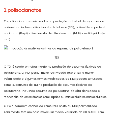
1.polisocianatos
Os poliisocianatos mais usados ​​na produção industrial de espumas de
poliuretano incluem
diisocianato de tolueno
(TDI), polimetileno polifenil
isocianato (Papi),
diisocianato de difenilmetano
(Mdi) e mdi líquido (l-
mdi).
TDI
O TDI é usado principalmente na produção de espumas flexíveis de
poliuretano. O MDI possui maior reatividade que o TDI, a menor
volatilidade e algumas formas modificadas de MDI podem ser usadas
como substitutos do TDI na produção de espumas flexíveis de
poliuretano, incluindo espuma de poliuretano de alta densidade e
fabricação de astastômeros semi-rígidos ou microcelulares microcelulares.
O PAPI, também conhecido como MDI bruto ou MDI polimerizado,
geralmente tem um peso molecular médio variando de 30 a 400, com