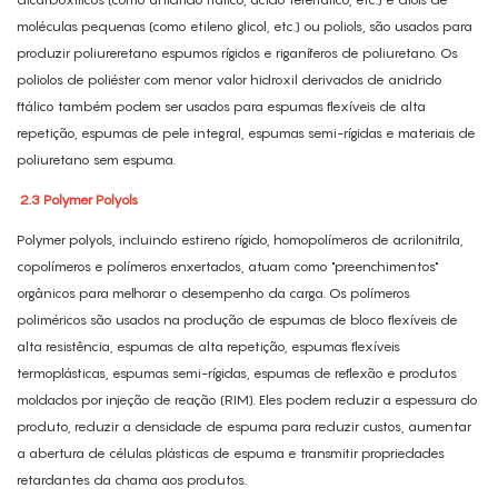
moléculas pequenas (como etileno glicol, etc.) ou poliols, são usados ​​para
produzir poliureretano espumos rígidos e riganíferos de poliuretano. Os
poliolos de poliéster com menor valor hidroxil derivados de anidrido
ftálico também podem ser usados ​​para espumas flexíveis de alta
repetição, espumas de pele integral, espumas semi-rígidas e materiais de
poliuretano sem espuma.
2.3
Polymer Polyols
Polymer polyols, incluindo estireno rígido, homopolímeros de acrilonitrila,
copolímeros e polímeros enxertados, atuam como "preenchimentos"
orgânicos para melhorar o desempenho da carga. Os polímeros
poliméricos são usados ​​na produção de espumas de bloco flexíveis de
alta resistência, espumas de alta repetição, espumas flexíveis
termoplásticas, espumas semi-rígidas, espumas de reflexão e produtos
moldados por injeção de reação (RIM). Eles podem reduzir a espessura do
produto, reduzir a densidade de espuma para reduzir custos, aumentar
a abertura de células plásticas de espuma e transmitir propriedades
retardantes da chama aos produtos.