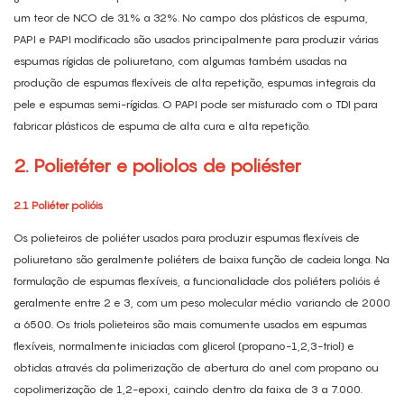
um teor de NCO de 31% a 32%. No campo dos plásticos de espuma,
PAPI e PAPI modificado são usados ​​principalmente para produzir várias
espumas rígidas de poliuretano, com algumas também usadas na
produção de espumas flexíveis de alta repetição, espumas integrais da
pele e espumas semi-rígidas. O PAPI pode ser misturado com o TDI para
fabricar plásticos de espuma de alta cura e alta repetição.
2. Polietéter e poliolos de poliéster
2.1
Poliéter polióis
Os polieteiros de poliéter usados ​​para produzir espumas flexíveis de
poliuretano são geralmente poliéters de baixa função de cadeia longa. Na
formulação de espumas flexíveis, a funcionalidade dos poliéters polióis é
geralmente entre 2 e 3, com um peso molecular médio variando de 2000
a 6500. Os triols polieteiros são mais comumente usados ​​em espumas
flexíveis, normalmente iniciadas com glicerol (propano-1,2,3-triol) e
obtidas através da polimerização de abertura do anel com propano ou
copolimerização de 1,2-epoxi, caindo dentro da faixa de 3 a 7.000.