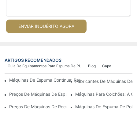
ENVIAR INQUÉRITO AGORA
ARTIGOS RECOMENDADOS
Guia De Equipamentos Para Espuma De PU
Blog
Capa
Máquinas De Espuma Contínua: Revolucionando A Produção D
Fabricantes De Máquinas De E
Preços De Máquinas De Espuma Em Lote: O Que Esperar No Me
Máquinas Para Colchões: A Ch
Preços De Máquinas De Recolagem De Espuma: Fatores Que In
Máquinas De Espuma De Poliur