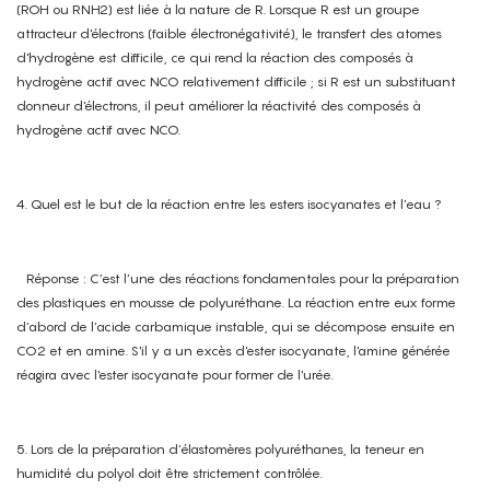
(ROH ou RNH2) est liée à la nature de R. Lorsque R est un groupe
attracteur d'électrons (faible électronégativité), le transfert des atomes
d'hydrogène est difficile, ce qui rend la réaction des composés à
hydrogène actif avec NCO relativement difficile ; si R est un substituant
donneur d'électrons, il peut améliorer la réactivité des composés à
hydrogène actif avec NCO.
4. Quel est le but de la réaction entre les esters isocyanates et l’eau ?
Réponse : C’est l’une des réactions fondamentales pour la préparation
des plastiques en mousse de polyuréthane. La réaction entre eux forme
d’abord de l’acide carbamique instable, qui se décompose ensuite en
CO2 et en amine. S'il y a un excès d'ester isocyanate, l'amine générée
réagira avec l'ester isocyanate pour former de l'urée.
5. Lors de la préparation d’élastomères polyuréthanes, la teneur en
humidité du polyol doit être strictement contrôlée.