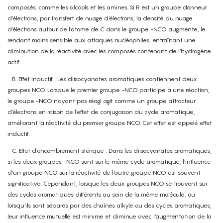
composés. comme les alcools et les amines. Si R est un groupe donneur
d'électrons, par transfert de nuage d'électrons, la densité du nuage
d'électrons autour de l'atome de C dans le groupe -NCO augmente, le
rendant moins sensible aux attaques nucléophiles, entraînant une
diminution de la réactivité avec les composés contenant de l'hydrogène
actif.
B. Effet inductif : Les diisocyanates aromatiques contiennent deux
groupes NCO. Lorsque le premier groupe -NCO participe à une réaction,
le groupe -NCO n'ayant pas réagi agit comme un groupe attracteur
d'électrons en raison de l'effet de conjugaison du cycle aromatique,
améliorant la réactivité du premier groupe NCO. Cet effet est appelé effet
inductif.
C. Effet d'encombrement stérique : Dans les diisocyanates aromatiques,
si les deux groupes -NCO sont sur le même cycle aromatique, l'influence
d'un groupe NCO sur la réactivité de l'autre groupe NCO est souvent
significative. Cependant, lorsque les deux groupes NCO se trouvent sur
des cycles aromatiques différents au sein de la même molécule, ou
lorsqu'ils sont séparés par des chaînes alkyle ou des cycles aromatiques,
leur influence mutuelle est minime et diminue avec l'augmentation de la