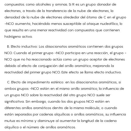
compuestos. como alcoholes y aminas. Si R es un grupo donador de
electrones, a través de la transferencia de la nube de electrones, la
densidad de la nube de electrones alrededor del átomo de C en el grupo
-NCO aumenta, haciéndolo menos susceptible al ataque nucleofílico, lo
que resulta en una menor reactividad con compuestos que contienen
hidrógeno activo.
B. Efecto inductivo: Los diisocianatos aromáticos contienen dos grupos
NCO. Cuando el primer grupo -NCO participa en una reacción, el grupo -
NCO que no ha reaccionado actúa como un grupo aceptor de electrones
debido al efecto de conjugación del anillo aromático, mejorando la
reactividad del primer grupo NCO. Este efecto se llama efecto inductivo.
C. Efecto de impedimento estérico: en los diisocianatos aromáticos, si
ambos grupos -NCO están en el mismo anillo aromático, la influencia de
un grupo NCO sobre la reactividad del otro grupo NCO suele ser
significativa. Sin embargo, cuando los dos grupos NCO están en
diferentes anillos aromáticos dentro de la misma molécula, o cuando
están separados por cadenas alquílicas o anillos aromáticos, su influencia
mutua es mínima y disminuye al aumentar la longitud de la cadena
alquílica o el número de anillos aromáticos.