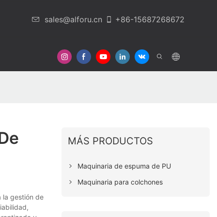
sales@alforu.cn
+86-15687268672
otros
Contáctenos
 De
MÁS PRODUCTOS
Maquinaria de espuma de PU
Maquinaria para colchones
 la gestión de
iabilidad,