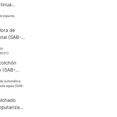
tinua
dora de
tal (SAB-
colchón
o (SAB-
olchado
mputarizada
ja (SAB-