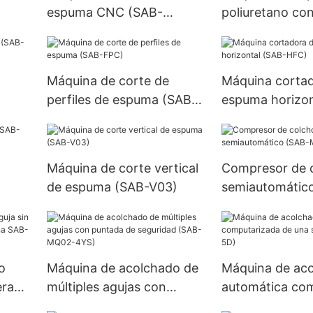
espuma CNC (SAB-
poliuretano con
CNC01)
(SAB-CF01)
Máquina de corte de
Máquina corta
perfiles de espuma (SAB-
espuma horizon
FPC)
HFC)
Máquina de corte vertical
Compresor de 
de espuma (SAB-V03)
semiautomátic
MC01)
o
Máquina de acolchado de
Máquina de ac
era
múltiples agujas con
automática co
na
puntada de seguridad
de una sola agu