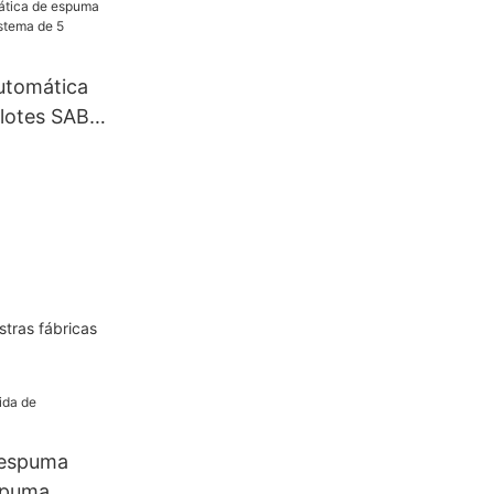
utomática
lotes SAB-
de 5
stras fábricas
 espuma
espuma