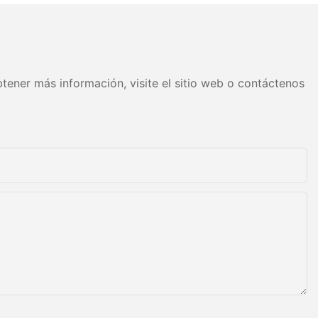
e PU, es un
exible con
o de
odos los
tener más información, visite el sitio web o contáctenos
o presenta
e celdas
aja densidad,
sorción
piedades
nte como
muebles,
de vehículos, y
riales y
ltrado,
teriales de
es decorativos,
es aislantes.
capacidad de
uretano se