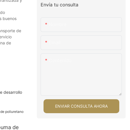
arantizada y
Envía tu consulta
ado
os buenos
Nombre
ansporte de
rvicio
Email
ina de
Contenido
e desarrollo
ENVIAR CONSULTA AHORA
puma de