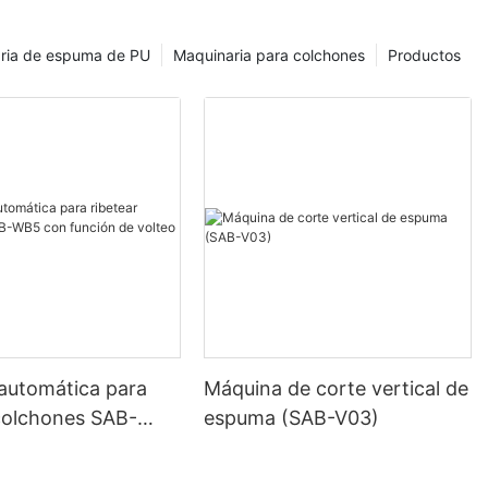
e espuma de
alaje.
de poliuretano
ria de espuma de PU
Maquinaria para colchones
Productos
palmente como
mientras que la
 alta densidad
ructural
o se espuma
ente mediante
te sencillo.
o manual y
ado de
n; espumado a
ión de
da y
automática para
Máquina de corte vertical de
e moldeo.
 colchones SAB-
espuma (SAB-V03)
liuretano?
función de volteo
ones
o , también