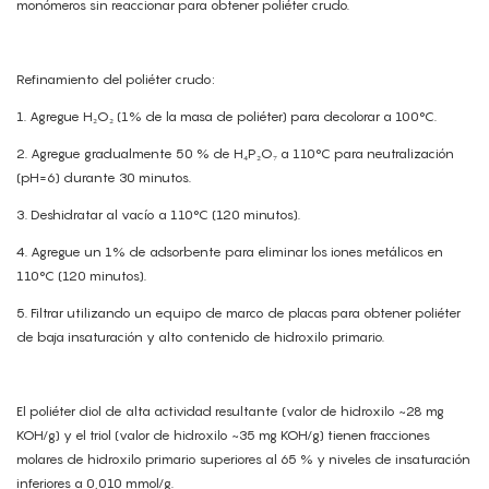
monómeros sin reaccionar para obtener poliéter crudo.
Refinamiento del poliéter crudo:
1. Agregue H₂O₂ (1% de la masa de poliéter) para decolorar a 100°C.
2. Agregue gradualmente 50 % de H₄P₂O₇ a 110°C para neutralización
(pH=6) durante 30 minutos.
3. Deshidratar al vacío a 110°C (120 minutos).
4. Agregue un 1% de adsorbente para eliminar los iones metálicos en
110°C (120 minutos).
5. Filtrar utilizando un equipo de marco de placas para obtener poliéter
de baja insaturación y alto contenido de hidroxilo primario.
El poliéter diol de alta actividad resultante (valor de hidroxilo ~28 mg
KOH/g) y el triol (valor de hidroxilo ~35 mg KOH/g) tienen fracciones
molares de hidroxilo primario superiores al 65 % y niveles de insaturación
inferiores a 0,010 mmol/g.