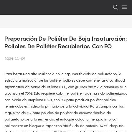
Preparación De Poliéter De Baja Insaturación: 
Polioles De Poliéter Recubiertos Con EO
2024-11-09
Para lograr una alta resiliencia en la espuma flexible de poliuretano, la
estructura molecular de los poliéter polioles debe contener una cantidad
significativa de óxido de etileno (EO), con grupos hidroxilo primarios que
alcanzan el 70%. Esto requiere cubrir el poliéter, que ha sido polimerizado
con óxido de propileno (PO), con EO para producir poliéter polioles
terminados en hidroxilo primario de alta actividad. Para cumplir con los
requisitos de EO para polioles de poliéter de espuma flexible de
poliuretano de alta resiliencia, el enfoque actual a menudo implica
polimerizar en bloque o tapar con hidróxido de potasio (KOH) después