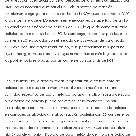
de la reacción catalizada por DMC. Después de la síntesis catalizada por
DMC, no es necesario eliminar el DMC de la mezcla de reacción;
simplemente agregar una cierta cantidad de KOH puede pasivar el DMC,
lo que permite que el EO experimente reacciones de apertura de anillo
en condiciones estándar de catálisis de KOH, lo que da como resultado
poliéter polioles protegidos con EO. Sin embargo, los poliéter polioles que
contienen EO elaborados con el método de pasivación del catalizador
KOH exhiben una mayor insaturación, que potencialmente supera los
0,01 mmol/g, aunque este nivel sigue siendo mucho más bajo que el de
los poliéter polioles producidos únicamente con catálisis de KOH.
Según la literatura, a determinadas temperaturas, el tratamiento de
poliéter polioles que contienen un catalizador bimetálico con una
cantidad específica de sodio metálico, potasio metálico, hidruro de sodio
o hidróxido de potasio puede convertir el catalizador en una sal
insoluble, transformando los extremos hidroxilo secundarios del poliéter
en compuestos alcóxido-metal. La reacción posterior con EO convierte los
grupos hidroxilo secundarios en grupos hidroxilo primarios, con fracciones
molares de hidroxilo primario que alcanzan el 77%. Cuando se utiliza
hidróxido de amonio, trifluoruro de boro, metóxido de litio o metóxido de