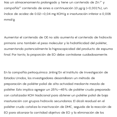
tras un almacenamiento prolongado y tiene un contenido de Zn.²⁺ y
compañía²⁺ contenido de iones a continuación 10 μg/g (<0,001%), un
índice de acidez de 0.02–0,04 mg KOH/g e insaturación inferior a 0,008
mmol/g.
Aumentar el contenido de OE no sólo aumenta el contenido de hidroxilo
primario sino también el peso molecular y la hidrofilicidad del poliéter,
aumentando potencialmente la higroscopicidad del producto de espuma
final. Por tanto, la proporción de EO debe controlarse cuidadosamente.
En la compañía petroquímica Jinling’En el Instituto de Investigación de
Estados Unidos, los investigadores desarrollaron un método de
preparación de poliéter poliol de alta actividad mediante mezcla de
poliéter. Esto implica agregar un 25%–45% de poliéter crudo preparado
con catalizador KOH tradicional para obtener un poliéter poliol de baja
insaturación con grupos hidroxilo secundarios. El álcali residual en el
poliéter crudo cataliza la inactivación de DMC, seguida de la reacción de
EO para alcanzar la cantidad objetivo de EO y la eliminación de los