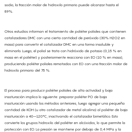
sodio, la fracción molar de hidroxilo primario puede alcanzar hasta el
89%.
Otros estudios informan el tratamiento de poliéter polioles que contienen
catalizadores DMC con una cierta cantidad de peróxido (30% H2O2 en
masa) para convertir el catalizador DMC en una forma insoluble y
eliminarlo. Luego, el poliol se trata con hidróxido de potasio (0,15 % en
masa en el poliéter) y posteriormente reacciona con EO (10 % en masa),
produciendo poliéter polioles rematados con EO con una fracción molar de
hidroxilo primario del 75 %.
El proceso para producir poliéter polioles de alta actividad y baja
insaturación implica lo siguiente: preparar poliéter PO de baja
insaturación usando los métodos anteriores, luego agregar una pequeña
cantidad de KOH (u otro catalizador de metal alcalino) al poliéter de baja
insaturación a 40–120°C, inactivando el catalizador bimetálico. Esto
convierte los grupos hidroxilo del poliéter en alcóxidos, lo que permite la
protección con EO. La presión se mantiene por debajo de 0,4 MPa y la