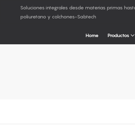
Soluciones integrales desde materias primas ha
poliuretano y colchones-Sabtech
Home
Productos