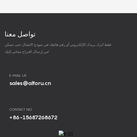
تواصل معنا
فقط اترك بريدك الإلكتروني أو رقم هاتفك في نموذج الاتصال حتى نتمكن
من إرسال اقتراح مجاني إليك!
E-MAIL US
sales@alforu.cn
CONTACT NO.
+86-15687268672