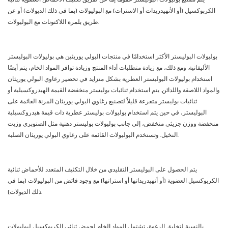
الكربوكسيل (أو الأنهيدريدات أو الاسترات) مع البوليولات (بما في ذلك الديولات) أو عن
طريق بلمرة اللاكتونات مع البوليولات.
بوليولات البوليستر الأكثر استخدامًا في منتجات البولي يوريثين هي بوليولات البوليستر
الأليفاتية. ومع ذلك، مع زيادة متطلبات أداء المنتج وزيادة توافر المواد الخام، يتم أيضًا
استخدام بوليولات البوليستر العطرية بشكل متزايد في تحضير رغاوي البولي يوريثان
والمواد اللاصقة واللدائن. يتم استخدام ثنائيات بوليستر منخفضة القيمة الهيدروكسيلية أو
ثنائيات بوليستر متفرعة قليلاً لتصنيع رغاوي البولي يوريثان المرنة القائمة على
البوليستر، في حين يتم استخدام بوليولات بوليستر عطرية ذات قيمة هيدروكسيلية
منخفضة ووزن جزيئي منخفض، إلى جانب بوليولات بوليستر دهنية مثل الصنوبري وزيت
النخيل. وتستخدم البوليولات القائمة على رغاوي البولي يوريثان الصلبة.
يتم الحصول على البوليستر التقليدي من خلال التكثيف المتعدد للأحماض ثنائية
الكربوكسيل العضوية (أو أنهيدريداتها أو استراتها) مع وجود فائض من البوليولات (بما في
ذلك الديولات).
بالنسبة لتخليق الرغوة، تشتمل المواد الخام لحمض ثنائي الكربوكسيل لبوليولات