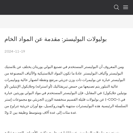
بوليولات البوليستر: مقدمة عن المواد الخام
2024-11-19
ومن المعروف أن البوليستر المستخدم في تصنيع البولي يوريثان يختلف عن بلاستيك
البوليستر وألياف البوليستر. عادةً ما تكون المواد البلاستيكية والألياف المصنوعة من
البوليستر عبارة عن بوليمرات ذات وزن جزيئي مرتفع ونقطة انصهار عالية وبوليمرات
عالية التبلور يتم تصنيعها من حمض تيريفثاليك (أو استراته) وجلايكول الإيثيلين (أو
بوتيلين جلايكول). في المقابل، فإن البوليستر المستخدم في مواد البولي يوريثين عبارة
عن بوليولات قليلة القسيم منخفضة الوزن الجزيئي مع مجموعات إستر (-COO-) في
السلسلة الرئيسية. هذه البوليسترات منتهية بالهيدروكسيل، مع أوزان جزيئية تتراوح من
عدة مئات إلى عدة آلاف ومتوسط ​​وظيفة بين 2 و3.
يتم تصنيع بوليولات البوليستر عمومًا إما عن طريق تكثيف الأحماض العضوية ثنائية