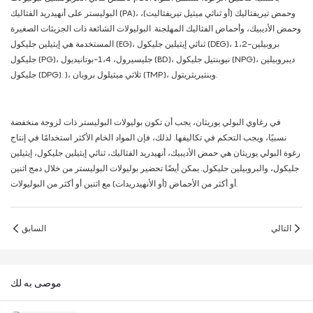
البوليستر على أنهيدريد الفثاليك (PA)، وحمض تيريفثاليك (أو ثنائي ميثيل تيريفثاليت)،
وحمض الأديبيك، وأحماض الفثاليك المهلجنة. البوليولات الشائعة ذات الجزيئات الصغيرة
المستخدمة هي إيثيلين جليكول (EG)، ثنائي إيثيلين جليكول (DEG)، 1،2-بروبيلين
جليكول (PG)، جليسيرول، 1،4-بوتانيديول (BD)، نيوبنتيل جليكول (NPG)، ديبروبيلين
جليكول (DPG). )، ثلاثي ميثيلول بروبان (TMP)، وبنتيريثريتول.
في رغاوي البولي يوريثان، يجب أن تكون بوليولات البوليستر ذات لزوجة منخفضة
نسبيًا، ويجب التحكم في تكاليفها. لذلك، فإن المواد الخام الأكثر استخدامًا في إنتاج
رغوة البولي يوريثان هي حمض الأديبيك، أنهيدريد الفثاليك، ثنائي إيثيلين جليكول، إيثيلين
جليكول، والبروبيلين جليكول. يمكن أيضًا تحضير بوليولات البوليستر من خلال دمج اثنين
أو أكثر من الأحماض (أو الأنهيدريدات) مع اثنين أو أكثر من البوليولات.
التالي
السابق
موصى به لك