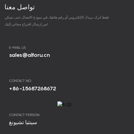
تواصل معنا
فقط اترك بريدك الإلكتروني أو رقم هاتفك في نموذج الاتصال حتى نتمكن
من إرسال اقتراح مجاني إليك!
E-MAIL US
sales@alforu.cn
CONTACT NO.
+86-15687268672
CONTACT PERSON:
سينثيا تشيونغ