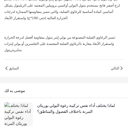
لزج أصفر فاتح. يستخدم بنتول البولي أوكسي بروبيلين المعتمد على الزيليتول بشكل
أساسي كمادة أساسية للرغاوي الصلبة، والتي تتميز بمقاومتها الممتازة لدرجات
الحرارة العالية (حتى 150°ج) واستقرار الأبعاد.
تتميز الرغاوي الصلبة المصنوعة من بولي إيثر بنتول بمقاومة أفضل لدرجة الحرارة
واستقرار الأبعاد مقارنة بالرغاوي الصلبة المعتمدة على الجلسرين أو بولي إيثرات
بنتايريثريتول.
التالي
السابق
موصى به لك
لماذا يختلف أداء نفس تركيبة رغوة البولي يوريثان
المرنة باختلاف الفصول والمناطق؟