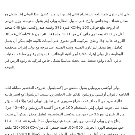
بولي إيثر بنتول يتم إنتاجه باستخدام ثنائي إيثيلين تريامين كبادئ: هذا البولي إيثر بنتول هو
سائل شفاف ومتجانس ولزج. على سبيل المثال، بولي إيثر بنتول بمتوسط ​​وزن جزيئي
قدره 398 وقيمة هيدروكسيل تبلغ 648 ملجم KOH/g له لزوجة تبلغ حوالي 100
باسكال·قعد 30°C)، لون (APHA) أقل من 200، ومحتوى مائي أقل من 0.1%. هذه
اللزوجة عالية جدًا. ونظرًا لتركيبته التي تحتوي على أمينات ثلاثية، فإنه يمكن أن يعمل
كعامل ربط محفز للرغاوي الصلبة وشبه الصلبة. عند مزجه مع بولي إيثرات منخفضة
الوظيفة مثل بولي إيثرات ثلاثية أو رباعية الوظائف، فإنه ينتج رغاوي صلبة ذات ثبات
عالي الأبعاد وقوة ضغط، مما يجعله مناسبًا بشكل خاص لتركيبات رغوة الرش في
الموقع.
بولي أوكسي بروبيلين بنتول مشتق من إكسيليتول: ظروف التحضير مماثلة لتلك
الخاصة بالبولي أوكسي بروبيلين القائم على الجلسرين. بسبب الزيليتول’مع استرطابية
عالية، مزيد من الجفاف تحت فراغ ضروري قبل تخليق البولي إيثر؛ وإلا فإنه سيؤثر
بشدة على جودة البولي إيثر. باستخدام 100 جزء من أكسيد البروبيلين و 40–42 جزءًا
من الزيليتول، مع 0.5 جزء من هيدروكسيد البوتاسيوم كعامل محفز، يمكن أن تحدث
البلمرة عند 100–110°C، إنتاج بنتول بولي أوكسي بروبيلين بقيمة هيدروكسيل
(500±20) ملغم KOH/جم، متوسط ​​الوزن الجزيئي 550±50، قيمة حمض أقل من
0.15 ملجم KOH/جم، ومحتوى مائي أقل من 0.1%. يظهر البولي إيثر بوليول كسائل