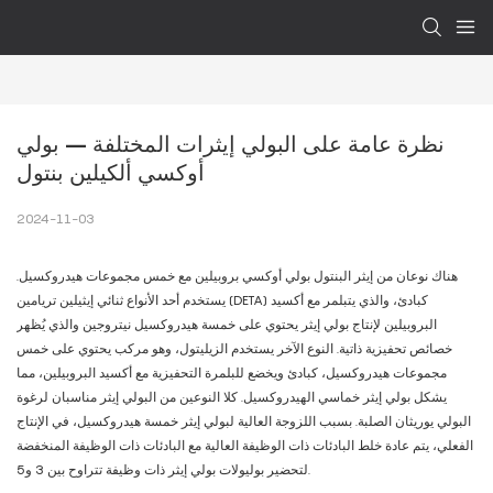
نظرة عامة على البولي إيثرات المختلفة – بولي 
أوكسي ألكيلين بنتول
2024-11-03
هناك نوعان من إيثر البنتول بولي أوكسي بروبيلين مع خمس مجموعات هيدروكسيل.
يستخدم أحد الأنواع ثنائي إيثيلين تريامين (DETA) كبادئ، والذي يتبلمر مع أكسيد
البروبيلين لإنتاج بولي إيثر يحتوي على خمسة هيدروكسيل نيتروجين والذي يُظهر
خصائص تحفيزية ذاتية. النوع الآخر يستخدم الزيليتول، وهو مركب يحتوي على خمس
مجموعات هيدروكسيل، كبادئ ويخضع للبلمرة التحفيزية مع أكسيد البروبيلين، مما
يشكل بولي إيثر خماسي الهيدروكسيل. كلا النوعين من البولي إيثر مناسبان لرغوة
البولي يوريثان الصلبة. بسبب اللزوجة العالية لبولي إيثر خمسة هيدروكسيل، في الإنتاج
الفعلي، يتم عادة خلط البادئات ذات الوظيفة العالية مع البادئات ذات الوظيفة المنخفضة
لتحضير بوليولات بولي إيثر ذات وظيفة تتراوح بين 3 و5.