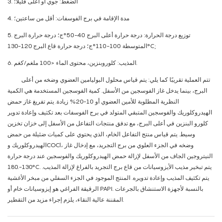
3. الضغط: جوي أو أعلى قليلاً؛
4. مدة الإقامة في برج الفوسفات: أقل من ساعتين؛
5. توزيع درجة الحرارة: درجة حرارة أعلى البرج 40-50°ج؛ درجة حرارة البرج
المتوسطة 100-110°ج؛ درجة حرارة قاع البرج 120-130°C;
6. المذيب: كلوروبنزين، محتوى الماء <100 ملغم/كغم.
تتم العملية تقريبًا كما يلي: يتم قياس محلول البوليامين العضوي وضخه من أعلى
البرج، بينما يدخل غاز الفوسجين من الأسفل. كمية الفوسجين المستخدمة هي الكمية
النظرية المطلوبة للأمين العضوي أو 10-20% زيادة. يتم تفريغ غاز حمض
الهيدروكلوريك والفوسجين المتبقي المتولد في برج الفوسفات بعد تكثيف وإعادة تدوير
كلورو البنزين في أعلى البرج، مع تدفق منتجات التفاعل من الأسفل إلى خزان تخزين
وسيط. يتم قياس منتج التفاعل الخام، الذي يحتوي على كميات ضئيلة من حمض
الهيدروكلوريك وCOCl، وضخه في الجزء العلوي من برج التجريد، مع إدخال غاز
النيتروجين الجاف من الأسفل لإزالة حمض الهيدروكلوريك والفوسجين عند درجة حرارة
130-.180°C. يتم تبخير مذيب الأيزوسيانات من قاع برج التجريد بالفراغ لإزالة المذيب.
يتم تكثيف المذيب وإعادة تدويره. المنتج الموجود في الجزء السفلي من مبخر الأغشية
الرقيقة الفراغي هو إيزوسيانات خام أو PAPI. بالنسبة لأجهزة الاستنشاق بالجرعات
المقننة عالية النقاء، يلزم إجراء مزيد من التقطير.