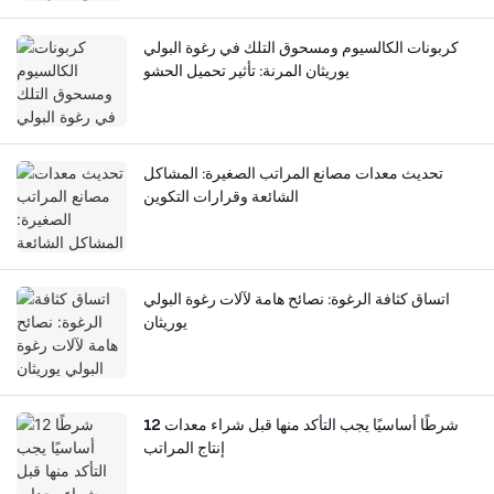
كربونات الكالسيوم ومسحوق التلك في رغوة البولي
يوريثان المرنة: تأثير تحميل الحشو
تحديث معدات مصانع المراتب الصغيرة: المشاكل
الشائعة وقرارات التكوين
اتساق كثافة الرغوة: نصائح هامة لآلات رغوة البولي
يوريثان
12 شرطًا أساسيًا يجب التأكد منها قبل شراء معدات
إنتاج المراتب