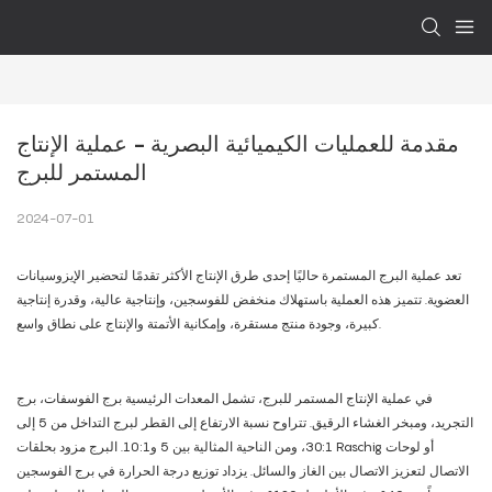
مقدمة للعمليات الكيميائية البصرية - عملية الإنتاج 
المستمر للبرج
2024-07-01
تعد عملية البرج المستمرة حاليًا إحدى طرق الإنتاج الأكثر تقدمًا لتحضير الإيزوسيانات
العضوية. تتميز هذه العملية باستهلاك منخفض للفوسجين، وإنتاجية عالية، وقدرة إنتاجية
كبيرة، وجودة منتج مستقرة، وإمكانية الأتمتة والإنتاج على نطاق واسع.
في عملية الإنتاج المستمر للبرج، تشمل المعدات الرئيسية برج الفوسفات، برج
التجريد، ومبخر الغشاء الرقيق. تتراوح نسبة الارتفاع إلى القطر لبرج التداخل من 5 إلى
30:1، ومن الناحية المثالية بين 5 و10:1. البرج مزود بحلقات Raschig أو لوحات
الاتصال لتعزيز الاتصال بين الغاز والسائل. يزداد توزيع درجة الحرارة في برج الفوسجين