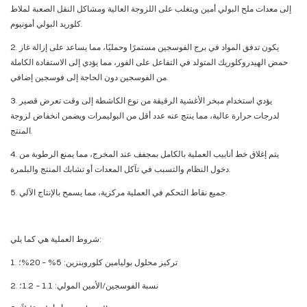
إلى معدات ملح البولي أمين ويتغلب على اللزوجة العالية ومشاكل النقل الصعبة لملاط
كلوريد البولي أمونيوم.
2. يكون تدفق المواد في برج الفوسجين مستمرًا وحمليًا، مما يساعد على إزالة غاز
حمض الهيدروكلوريك المتولد في التفاعل على الفور، مما يؤدي إلى الاستفادة الكاملة
من الفوسجين دون الحاجة إلى فوسجين إضافي.
3. يؤدي استخدام مبخر الأغشية الرقيقة من نوع الكاشطة إلى وقت تعرض قصير
لدرجات حرارة عالية، مما ينتج عنه عدد أقل من البوليمرات ويضمن انخفاض لزوجة
المنتج.
4. يتم إغلاق خط أنابيب العملية بالكامل بمجفف عند المخرج، مما يمنع الرطوبة من
دخول النظام والتسبب في تآكل المعدات أو تشابك المنتج والبلمرة.
5. جميع نقاط التحكم في العملية مركزية، مما يسمح بالإنتاج الآلي.
شروط العملية هي كما يلي:
1. تركيز محلول بوليامين كلوروبنزين: 5% - 20%؛
2. نسبة الفوسجين/الأمين المولي: 1.1 - 1.2؛