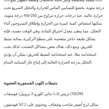
ذات سمية منخفضة وغير قابلة للاشتعال ونقطة انصهار تبلغ 354
درجة مئوية. يخضع للتسامي الماص للحرارة والتحلل السريع تحت
حرارة عالية. عند درجات حرارة تتراوح بين 250-450 درجة مئوية،
يمكنها امتصاص كمية كبيرة من الحرارة وإطلاق النيتروجين أثناء
التحلل، مما يبطئ معدل احتراق المادة. وفي الوقت نفسه، فإنه
يشكل طبقة حاجز متفحمة على سطح الركيزة، بمثابة مثبط
للحريق. ومع ذلك، هناك بعض مشاكل التشتت، لذلك يجب
استخدامه معًا. عند استخدامه كمثبط للحريق، يمكن أن يؤدي
التحلل بدرجة الحرارة العالية إلى إنتاج غاز السيانيد السام.
مثبطات اللهب الفسفورية العضوية
تريس (1،3-ثنائي كلورو-2-بروبيل) فوسفات (TDCPP)
سائل لزج أصفر شاحب وشفاف. ويحتوي على 7.2% فوسفور،