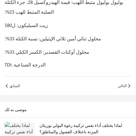
بوليول بوليول مثبط اللهب: قيمة الهيدروكسيل 28، جزء الكتلة
الصلبة المثبط للهب 23%؛
زيت السيليكون: ل580
محلول ثنائي أمين ثلاثي الإيثيلين: نسبة الكتلة 33%؛
محلول أوكتات القصدير: الكسر الكتلي 33%؛
TDI: الدرجة الصناعية
التالي
السابق
موصى به لك
لماذا يختلف أداء نفس تركيبة رغوة البولي يوريثان
المرنة باختلاف الفصول والمناطق؟