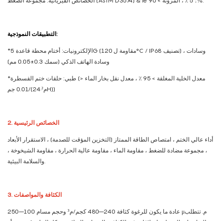
الخصائص الفيزيائية: مجموعة الضغط (ASTM D3574) & le ؛ 5 ٪ ، المرونة > 90%.
التطبيقات النموذجية:
*الإلكترونيات: أختام محطة قاعدة 5G (مقاومة ل 120°C / IP68 تصنيف) ، وسادات
وسادة الهاتف الذكي (سمك 0.3±0.05 مم)
*طبي: حلقات ختم القسطرة (معدل الخلية المغلقة > 95 ٪ ، معدل نقل بخار الماء <
0.01 جم/(م²·24H))
2. الخصائص الرئيسية
أداء عالي الختم ، امتصاص الطاقة الممتاز (التخزين المؤقت للصدمة) ، الاستقرار الأبعاد
، مجموعة مضادة للضغط ، مقاومة الماء ، مقاومة عالية الحرارة ، مقاومة الشيخوخة ،
والسلامة البيئية.
3. الكثافة والمواصفات
عادة ما يكون للرغوة كثافة 240–480 كجم/م³ وحجم مسام 100–250 μم. تتطلب