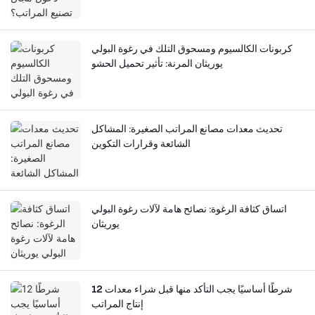
كربونات الكالسيوم ومسحوق التلك في رغوة البولي
يوريثان المرنة: تأثير تحميل الحشو
تحديث معدات مصانع المراتب الصغيرة: المشاكل
الشائعة وقرارات التكوين
اتساق كثافة الرغوة: نصائح هامة لآلات رغوة البولي
يوريثان
12 شرطًا أساسيًا يجب التأكد منها قبل شراء معدات
إنتاج المراتب