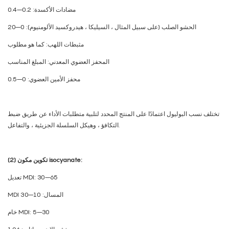
مضادات الأكسدة: 0.2–0.4
الحشو الصلب (على سبيل المثال ، السيليكا ، هيدروكسيد الألومنيوم): 0–20
مثبطات اللهب: كما هو مطلوب
المحفز العضوي المعدني: المبلغ المناسب
محفز الأمين العضوي: 0–0.5
تختلف نسب البوليول اعتمادًا على المنتج المحدد لتلبية متطلبات الأداء عن طريق ضبط
التكافؤ ، وهيكل السلسلة الجزيئية ، والتفاعل.
(2) تكوين مكون isocyanate:
تعديل MDI: 30–65
MDI المسال: 10–30
خام MDI: 5–30