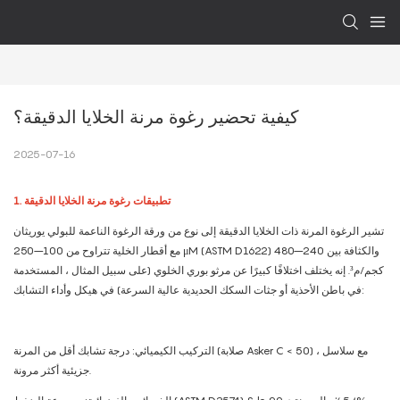
كيفية تحضير رغوة مرنة الخلايا الدقيقة؟
2025-07-16
1. تطبيقات رغوة مرنة الخلايا الدقيقة
تشير الرغوة المرنة ذات الخلايا الدقيقة إلى نوع من ورقة الرغوة الناعمة للبولي يوريثان
مع أقطار الخلية تتراوح من 100–250 μM (ASTM D1622) والكثافة بين 240–480
كجم/م³. إنه يختلف اختلافًا كبيرًا عن مرثو بوري الخلوي (على سبيل المثال ، المستخدمة
في باطن الأحذية أو جثات السكك الحديدية عالية السرعة) في هيكل وأداء التشابك:
التركيب الكيميائي: درجة تشابك أقل من المرنة (صلابة Asker C < 50) ، مع سلاسل
جزيئية أكثر مرونة.