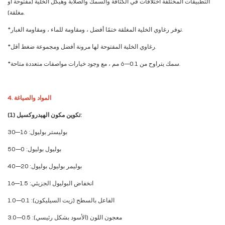
التطبيقات المختلفة اختلافات في الكثافة والسمك والصلابة وهيكل الخلية (مفتوحة أو
مغلقة).
*توفر رغاوي الخلية المغلقة ختمًا أفضل ، ومقاومة للماء ، ومقاومة الغبار.
*رغاوي الخلية المفتوحة لها مرونة أفضل ومجموعة ضغط أقل.
*سمك يتراوح من 0.1–6 مم ، مع وجود خيارات مواصفات متعددة متاحة.
4. المواد والصياغة
(1) تكوين مكون الهيدروكسيل:
بوليستر بوليول: 16–30
بوليول بوليول: 0–50
بوليمر بوليول بوليول: 20–40
انخفاض البوليول الجزيئي: 1.5–16
الفاعل بالسطح (زيت السيليكون): 0.1–1.0
معجون اللون (الأسود بشكل رئيسي): 0.5–3.0