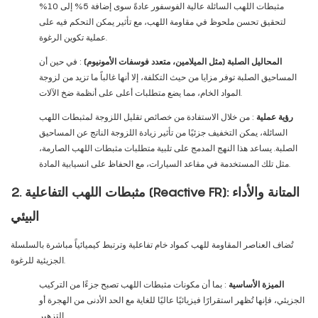
مثبطات اللهب السائلة عالية الفوسفور عادةً سوى إضافة 5% إلى 10%
لتحقيق تحسن ملحوظ في مقاومة اللهب، مع تأثير يمكن التحكم فيه على
عملية تكوين الرغوة.
المحاليل الصلبة (مثل الميلامين، متعدد فوسفات الأمونيوم)
: في حين أن
المساحيق الصلبة توفر مزايا من حيث التكلفة، إلا أنها غالباً ما تزيد من لزوجة
المواد الخام، مما يضع متطلبات أعلى على أنظمة ضخ الآلات.
رؤية عملية
: من خلال الاستفادة من خصائص تقليل اللزوجة لمثبطات اللهب
السائلة، يمكن التخفيف جزئيًا من تأثير زيادة اللزوجة الناتج عن المساحيق
الصلبة. يساعد هذا النهج المدمج على تلبية متطلبات مثبطات اللهب الصارمة،
مثل تلك المستخدمة في مقاعد السيارات، مع الحفاظ على انسيابية المادة.
2. مثبطات اللهب التفاعلية (Reactive FR): المتانة والأداء
البيئي
تُضاف العناصر المقاومة للهب كمواد خام تفاعلية وترتبط كيميائياً مباشرة بالسلسلة
الجزيئية للرغوة.
الميزة الأساسية
: بما أن مكونات مثبطات اللهب تصبح جزءًا من التركيب
الجزيئي، فإنها تُظهر استقرارًا فيزيائيًا عاليًا للغاية مع الحد الأدنى من الهجرة أو
التزهير.