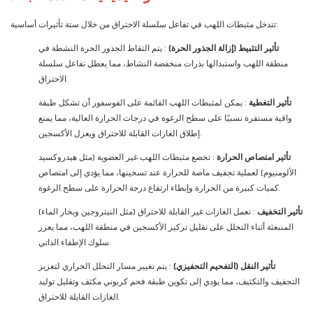
تتدخل مثبطات اللهب في تفاعل سلسلة الاحتراق من خلال ستة تأثيرات أساسية:
تأثير التثبيط (إزالة الجذور الحرة)
: يتم التقاط الجذور الحرة النشطة في
منطقة اللهب واستبدالها بذرات منخفضة النشاط، مما يعطل تفاعل سلسلة
الاحتراق.
تأثير التغطية
: يمكن لمثبطات اللهب القائمة على الفوسفور أن تشكل طبقة
واقية مستقرة نسبيًا على سطح الرغوة في درجات الحرارة العالية، مما يمنع
إطلاق الغازات القابلة للاحتراق ويعزل الأكسجين.
تأثير امتصاص الحرارة
: تخضع مثبطات اللهب غير العضوية (مثل هيدروكسيد
الألومنيوم) لعملية تجفيف ماصة للحرارة عند تسخينها، مما يؤدي إلى امتصاص
كميات كبيرة من الحرارة وإبطاء ارتفاع درجة الحرارة على سطح الرغوة.
تأثير التخفيف
: تعمل الغازات غير القابلة للاحتراق (مثل النيتروجين وبخار الماء)
المنبعثة أثناء التحلل على تقليل تركيز الأكسجين في منطقة اللهب، مما يعزز
سلوك الإطفاء الذاتي.
تأثير النقل (التفحيم التحفيزي)
: يتم تغيير مسار التحلل الحراري لتعزيز
التجفيف والتكثيف، مما يؤدي إلى تكوين طبقة فحم كربوني مكثف وتقليل توليد
الغازات القابلة للاحتراق.