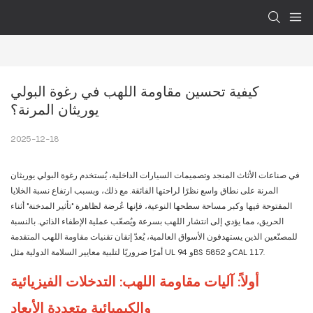
كيفية تحسين مقاومة اللهب في رغوة البولي 
يوريثان المرنة؟
2025-12-18
في صناعات الأثاث المنجد وتصميمات السيارات الداخلية، يُستخدم رغوة البولي يوريثان
المرنة على نطاق واسع نظرًا لراحتها الفائقة. مع ذلك، وبسبب ارتفاع نسبة الخلايا
المفتوحة فيها وكبر مساحة سطحها النوعية، فإنها عُرضة لظاهرة "تأثير المدخنة" أثناء
الحريق، مما يؤدي إلى انتشار اللهب بسرعة ويُصعّب عملية الإطفاء الذاتي. بالنسبة
للمصنّعين الذين يستهدفون الأسواق العالمية، يُعدّ إتقان تقنيات مقاومة اللهب المتقدمة
أمرًا ضروريًا لتلبية معايير السلامة الدولية مثل UL 94 وBS 5852 وCAL 117.
أولاً: آليات مقاومة اللهب: التدخلات الفيزيائية
والكيميائية متعددة الأبعاد