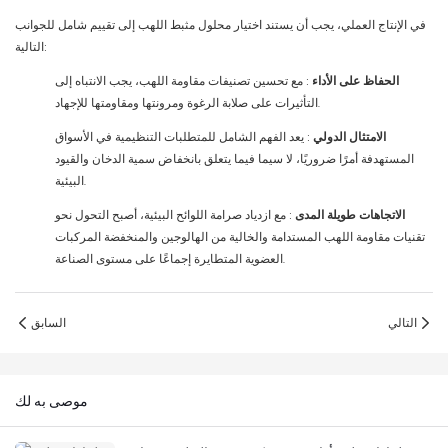
في الإنتاج العملي، يجب أن يستند اختيار محلول مثبط اللهب إلى تقييم شامل للجوانب
التالية:
الحفاظ على الأداء
: مع تحسين تصنيفات مقاومة اللهب، يجب الانتباه إلى
التأثيرات على صلابة الرغوة ومرونتها ومقاومتها للإجهاد.
الامتثال الدولي
: يعد الفهم الشامل للمتطلبات التنظيمية في الأسواق
المستهدفة أمرًا ضروريًا، لا سيما فيما يتعلق بانخفاض سمية الدخان والقيود
البيئية.
الاتجاهات طويلة المدى
: مع ازدياد صرامة اللوائح البيئية، أصبح التحول نحو
تقنيات مقاومة اللهب المستدامة والخالية من الهالوجين والمنخفضة المركبات
العضوية المتطايرة إجماعًا على مستوى الصناعة.
التالي
السابق
موصى به لك