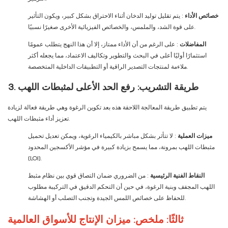
خصائص الأداء
: يتم تقليل توليد الدخان أثناء الاحتراق بشكل كبير، ويكون التأثير
على قوة الشد، والملمس، والخصائص الفيزيائية الأخرى صغيرًا نسبيًا.
المفاضلات
: على الرغم من أن الأداء ممتاز، إلا أن هذا النهج يتطلب عمومًا
استثمارًا أوليًا أعلى في البحث والتطوير وتكاليف الاعتماد، مما يجعله أكثر
ملاءمة لمنتجات التصدير الراقية أو التطبيقات الداخلية المتخصصة.
3. طريقة التشريب: رفع الحد الأعلى لمثبطات اللهب
يتم تطبيق طريقة المعالجة اللاحقة هذه بعد تكوين الرغوة وهي طريقة فعالة لزيادة
تعزيز أداء مثبطات اللهب.
ميزات العملية
: لا تتأثر بشكل مباشر بالكيمياء الرغوية، ويمكن تعديل تحميل
مثبطات اللهب بمرونة، مما يسمح بزيادة كبيرة في مؤشر الأكسجين المحدود
(LOI).
النقاط الفنية الرئيسية
: من الضروري ضمان التصاق قوي بين نظام مثبط
اللهب المجفف وبنية الرغوة، في حين أن التحكم الدقيق في التركيبة مطلوب
للحفاظ على خصائص اللمس الجيدة وتجنب التصلب أو الهشاشة.
ثالثًا: ملخص: ميزان الإنتاج للأسواق العالمية