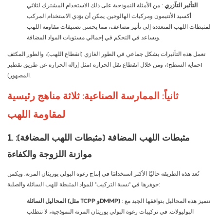
التأثير التآزري
: من الأمثلة النموذجية على ذلك الاستخدام المشترك لثلاثي
أكسيد الأنتيمون ومركبات الهالوجين. يمكن أن يؤدي الاستخدام المركب
لمثبطات اللهب المتعددة إلى تأثير مضاعف، مما يحسن تصنيفات مقاومة اللهب
ويساعد في التحكم في إجمالي مستويات المواد المضافة.
تعمل هذه التأثيرات بشكل جماعي في الطور الغازي (انقطاع اللهب)، والطور المكثف
(حماية السطح)، ومن خلال انقطاع نقل الحرارة (مثل إزالة الحرارة عن طريق تقطير
المصهور).
ثانياً: الممارسة الصناعية: ثلاثة مناهج رئيسية
لمقاومة اللهب
1. مثبطات اللهب المضافة (مثبطات اللهب المضافة):
موازنة اللزوجة والكفاءة
تُعد هذه الطريقة حاليًا الأكثر استخدامًا في إنتاج رغوة البولي يوريثان المرنة. ويكمن
جوهرها في "نسبة التركيب" للمواد المثبطة للهب السائلة والصلبة:
: تتميز هذه المحاليل بتوافقها الجيد مع
المحاليل السائلة (مثل TCPP وDMMP)
البوليولات. في تركيبات رغوة البولي يوريثان المرنة النموذجية، لا تتطلب