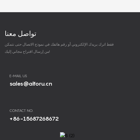
تواصل معنا
فقط اترك بريدك الإلكتروني أو رقم هاتفك في نموذج الاتصال حتى نتمكن
من إرسال اقتراح مجاني إليك!
E-MAIL US
sales@alforu.cn
CONTACT NO.
+86-15687268672