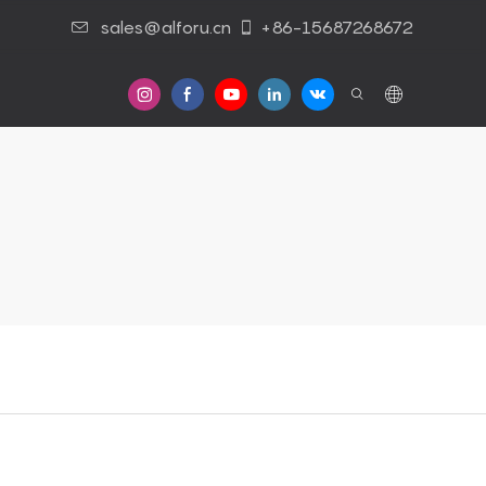
sales@alforu.cn
+86-15687268672