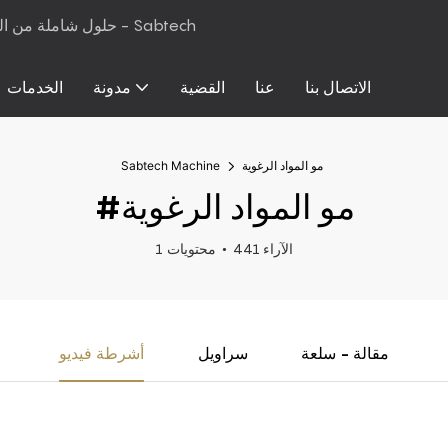
حلول شاملة من المواد الخام إلى معدات الإنتاج لرغوة البولي يوريثان والمراتب - Sabtech
الاتصال بنا
عنا
القضية
مدونة
الخدمات
مو المواد الرغوية
Sabtech Machine
#مو المواد الرغوية
441 الآراء
1 محتويات
مقالة - سلعة
سراويل
أشرطة فيديو