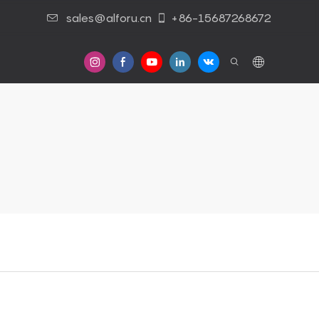
sales@alforu.cn
+86-15687268672