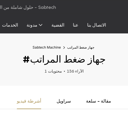
حلول شاملة من المواد الخام إلى معدات الإنتاج لرغوة البولي يوريثان والمراتب - Sabtech
الاتصال بنا
عنا
القضية
مدونة
الخدمات
جهاز ضغط المراتب
Sabtech Machine
#جهاز ضغط المراتب
136 الآراء
1 محتويات
مقالة - سلعة
سراويل
أشرطة فيديو