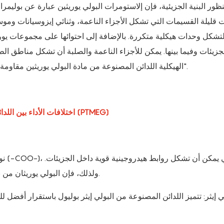
ور البنية الجزيئية، فإن إلاستومرات البولي يوريثين عبارة عن بوليم
ات قليلة القسيمات التي تشكل الأجزاء الناعمة، وثنائي إيزوسيانات ومو
لتشكل وحدات هيكلية متكررة. بالإضافة إلى احتوائها على مجموعات يور
جزيئات وفيما بينها. يمكن للأجزاء الناعمة والصلبة أن تشكل مناطق 
الهيكلية اللدائن المصنوعة من مادة البولي يوريثين مقاومة ممتازة للتآكل ومتانة، مما أكسبها لقب "المطاط المقاوم للتآكل".
5. اختلافات الأداء بين اللدائن التقليدية من نوع البوليستر والبولي تترامثيلين إيثر جلايكول (PTMEG)
نوع
ولذلك، فإن البولي يوريثان من نوع البوليستر يتمتع بقوة أعلى، ومقاومة للتآكل، ومقاومة للزيت.
لي إيثر: تتميز اللدائن المصنوعة من البولي إيثر بوليول باستقرار أفض