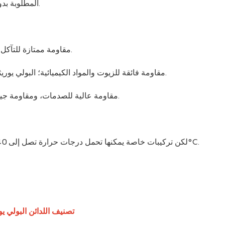
المطلوبة بدون الملدنات، وبالتالي تجنب المشكلات المتعلقة بانتقال الملدنات.
مقاومة ممتازة للتآكل، فهي أكثر مقاومة من المطاط الطبيعي بمقدار 2 إلى 10 مرات.
مقاومة فائقة للزيوت والمواد الكيميائية؛ البولي يوريثان العطري مقاوم للإشعاع. مقاومة ممتازة للأكسجين والأوزون.
مقاومة عالية للصدمات، ومقاومة جيدة للتعب، وتخميد الاهتزاز، ومناسبة لتطبيقات الثني عالية التردد.
لا يمكن استخدام مادة البولي يوريثين القياسية أعلاه 100°C، لكن تركيبات خاصة يمكنها تحمل درجات حرارة تصل إلى 140°C.
3. تصنيف اللدائن البولي