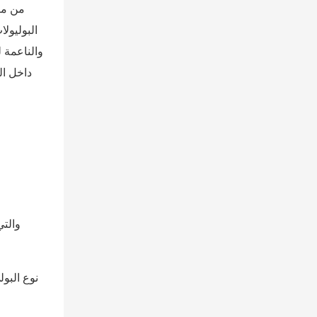
من منظ
البوليول
والناعمة 
داخل ال
نوع البو