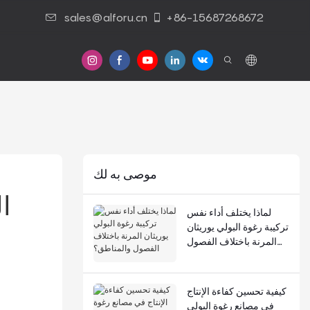
sales@alforu.cn
+86-15687268672
موصى به لك
ا
لماذا يختلف أداء نفس
تركيبة رغوة البولي يوريثان
المرنة باختلاف الفصول
والمناطق؟
كيفية تحسين كفاءة الإنتاج
في مصانع رغوة البولي