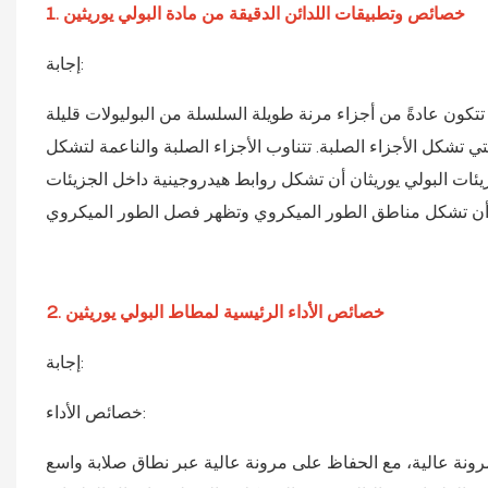
1. خصائص وتطبيقات اللدائن الدقيقة من مادة البولي يوريثين
إجابة:
كون عادةً من أجزاء مرنة طويلة السلسلة من البوليولات قليلة
 تشكل الأجزاء الصلبة. تتناوب الأجزاء الصلبة والناعمة لتشكل
يئات البولي يوريثان أن تشكل روابط هيدروجينية داخل الجزيئات
2. خصائص الأداء الرئيسية لمطاط البولي يوريثين
إجابة:
خصائص الأداء:
الية، مع الحفاظ على مرونة عالية عبر نطاق صلابة واسع (Shore A10 إلى Shore D75)؛ يحقق بشكل عام الصلابة المنخفضة