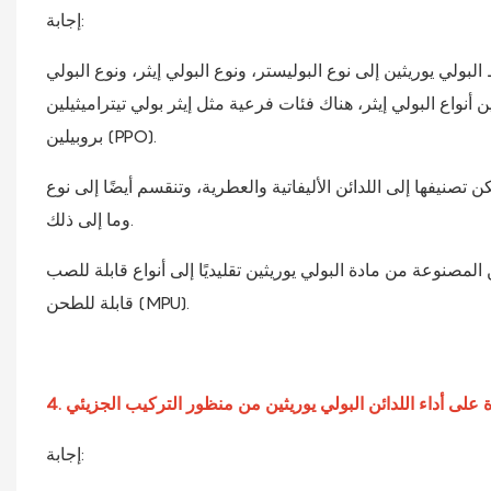
إجابة:
بولي يوريثين إلى نوع البوليستر، ونوع البولي إيثر، ونوع البولي
بولي إيثر، هناك فئات فرعية مثل إيثر بولي تيتراميثيلين (PTMEG) وأكسيد البولي
بروبيلين (PPO).
 اللدائن الأليفاتية والعطرية، وتنقسم أيضًا إلى نوع TDI، ونوع MDI، ونوع IPDI، ونوع NDI،
وما إلى ذلك.
ادة البولي يوريثين تقليديًا إلى أنواع قابلة للصب (CPU)، ولدن بالحرارة (TPU)، وأنواع
قابلة للطحن (MPU).
ثرة على أداء اللدائن البولي يوريثين من منظور التركيب الجزيئي
إجابة: