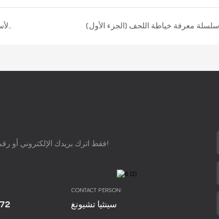
سلسلة معرفة خياطة اللحف (الجزء الأول)
المفهوم الأساسي س&أ حول مادة البولي يوريثين (الجزء التاسع)
فقط اترك بريدك الإلكتروني أو رقم هاتفك في نموذج الاتصال حتى نتمكن من إرسال اقتراح مجاني إليك!
CONTACT PERSON:
672
سينثيا تشيونغ