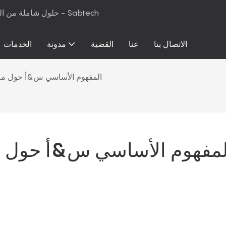
حلول شاملة من المواد الخام إلى معدات الإنتاج لرغوة البولي يوريثان والمراتب - Sabtech
الاتصال بنا
عنا
القضية
مدونة
الخدمات
المفهوم الأساسي س&أ حول مادة 
لمفهوم الأساسي س&أ حول مادة