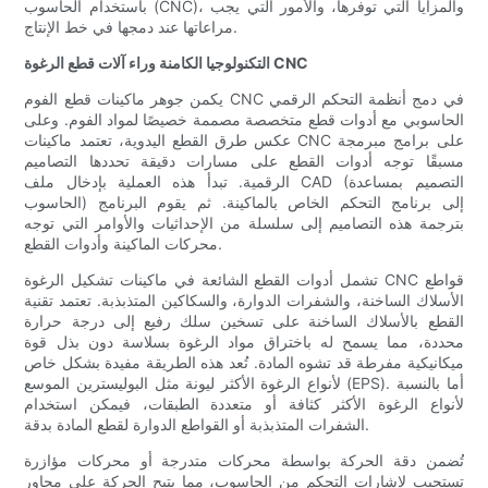
باستخدام الحاسوب (CNC)، والمزايا التي توفرها، والأمور التي يجب
مراعاتها عند دمجها في خط الإنتاج.
التكنولوجيا الكامنة وراء آلات قطع الرغوة CNC
يكمن جوهر ماكينات قطع الفوم CNC في دمج أنظمة التحكم الرقمي
الحاسوبي مع أدوات قطع متخصصة مصممة خصيصًا لمواد الفوم. وعلى
عكس طرق القطع اليدوية، تعتمد ماكينات CNC على برامج مبرمجة
مسبقًا توجه أدوات القطع على مسارات دقيقة تحددها التصاميم
الرقمية. تبدأ هذه العملية بإدخال ملف CAD (التصميم بمساعدة
الحاسوب) إلى برنامج التحكم الخاص بالماكينة. ثم يقوم البرنامج
بترجمة هذه التصاميم إلى سلسلة من الإحداثيات والأوامر التي توجه
محركات الماكينة وأدوات القطع.
تشمل أدوات القطع الشائعة في ماكينات تشكيل الرغوة CNC قواطع
الأسلاك الساخنة، والشفرات الدوارة، والسكاكين المتذبذبة. تعتمد تقنية
القطع بالأسلاك الساخنة على تسخين سلك رفيع إلى درجة حرارة
محددة، مما يسمح له باختراق مواد الرغوة بسلاسة دون بذل قوة
ميكانيكية مفرطة قد تشوه المادة. تُعد هذه الطريقة مفيدة بشكل خاص
لأنواع الرغوة الأكثر ليونة مثل البوليسترين الموسع (EPS). أما بالنسبة
لأنواع الرغوة الأكثر كثافة أو متعددة الطبقات، فيمكن استخدام
الشفرات المتذبذبة أو القواطع الدوارة لقطع المادة بدقة.
تُضمن دقة الحركة بواسطة محركات متدرجة أو محركات مؤازرة
تستجيب لإشارات التحكم من الحاسوب، مما يتيح الحركة على محاور