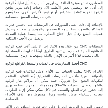
المصنّعون نماذج موفرة للطاقة، ويطورون أساليب لتقليل نفايات الرغوة
إلى أدنى حد. وتتضمن بعض الأنظمة الآن وحدات إعادة تدوير تطحن
الرغوة الخردة لإعادة استخدامها أو توظيفها لأغراض أخرى، مما يُسهم
في ممارسات التصنيع المستدامة.
بالإضافة إلى ذلك، تعمل التطورات في البرمجيات على تحسين قدرات
المحاكاة والتصور، مما يسمح للمصممين والمهندسين بمعاينة وتعديل
عمليات القطع رقميًا قبل الإنتاج الفعلي، مما يبسط عملية النمذجة
ويقلل من الأخطاء المكلفة.
من خلال هذه الابتكارات، لا تلبي آلات قطع الرغوة CNC المتطلبات
الصناعية الحالية فحسب، بل تمهد الطريق أيضًا للتطبيقات المستقبلية
التي تتطلب قدرًا أكبر من الإبداع والدقة ومنهجيات الإنتاج المستدامة.
أفضل الممارسات في الصيانة والتشغيل لقواطع الرغوة CNC
يتطلب الحفاظ على الأداء الأمثل لماكينات قطع الرغوة CNC الالتزام
بالصيانة الدورية وأفضل الممارسات التشغيلية. يُعد التنظيف المنتظم
لمكونات القطع أمرًا ضروريًا، حيث يمكن أن يتراكم غبار الرغوة
والشوائب على الشفرات والأسلاك ومجموعات المحرك، مما قد يؤدي
إلى تدهور جودة القطع والتسبب في تآكل مبكر. يمكن إزالة الملوثات
بفعالية باستخدام فرش مناسبة وهواء مضغوط دون إتلاف الأجزاء
الحساسة.
تضمن المعايرة الدورية الحفاظ على دقة تحديد المواقع في الآلة.