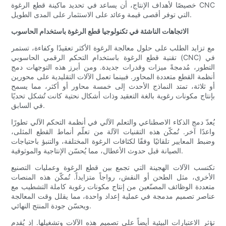
خصيصًا لأهداف الإنتاج، أن يساعد في تحديد ماكينة قطع الرغوة CNC
التي توفر أقصى قيمة وعائد على الاستثمار على المدى الطويل.
الاتجاهات الناشئة في تكنولوجيا قطع الرغوة باستخدام الحاسوب
مع تزايد الطلب على حلول معالجة الرغوة الأكثر تعقيدًا وكفاءة، تستمر
تقنية قطع الرغوة باستخدام التحكم الرقمي الحاسوبي (CNC) في
التطور، مُدمجةً ميزات وقدرات جديدة. ومن أبرز هذه التوجهات دمج
أنظمة القطع متعددة المحاور. فبينما تعمل الآلات التقليدية على محورين
أو ثلاثة، تمتد النماذج الأحدث إلى خمسة محاور أو أكثر، مما يسمح
بإنتاج مكونات رغوية بالغة التعقيد وذات أشكال نحتية كانت تُشكل تحديًا
في السابق.
يُعدّ دمج الذكاء الاصطناعي والتعلم الآلي في أنظمة التحكم الآلي تطورًا
واعدًا آخر. تُمكّن هذه التقنيات الآلة من تعلّم أنماط القطع المثلى،
وضبط المعايير تلقائيًا وفقًا لكثافات الرغوة المختلفة، والتنبؤ باحتياجات
الصيانة قبل حدوث الأعطال، مما يُحسّن الإنتاجية والموثوقية.
تكتسب الآلات الهجينة التي تجمع بين قطع الرغوة وعمليات التصنيع
الأخرى، مثل الطحن أو النقش، رواجاً متزايداً. تُمكّن هذه المنصات
متعددة الوظائف المصنّعين من إنتاج مكونات رغوية كاملة التشطيب مع
عناصر تصميم مدمجة في عملية إعداد واحدة، مما يقلل وقت المعالجة
ويحسّن جودة المنتج النهائي.
تؤثر الاعتبارات البيئية أيضاً على تصميم هذه الآلات وتشغيلها. إذ يُقدم