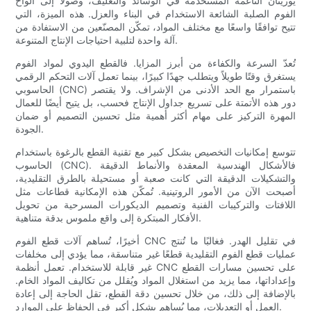
يوريثان الناعمة المستخدمة في الوسائد والتغليف، وصولًا إلى ألواح
الفوم الصلبة الشائعة الاستخدام في البناء والعزل. هذه الميزة، التي
تتيح توافقًا واسعًا مع مختلف المواد، تمكّن المصنّعين من الاستفادة من
آلة واحدة لتلبية احتياجات الإنتاج المتنوعة.
تُعدّ السرعة والكفاءة من أبرز المزايا. فالقطع اليدوي لمواد الفوم
يستغرق وقتًا طويلاً ويتطلب جهدًا كبيرًا، بينما تعمل آلات التحكم الرقمي
الحاسوبي (CNC) باستمرار مع الحد الأدنى من الإشراف. ولا يقتصر
دور هذه الأتمتة على تسريع جداول الإنتاج فحسب، بل يتيح أيضًا للعمال
المهرة التركيز على مهام أكثر أهمية مثل تحسين التصميم أو ضمان
الجودة.
تتوسع إمكانيات التخصيص بشكل كبير مع تقنية القطع بالرغوة باستخدام
الحاسوب (CNC). فالأشكال الهندسية المعقدة والأنماط الدقيقة
والتشكيلات الدقيقة التي كانت صعبة أو مستحيلة بالطرق التقليدية،
أصبحت الآن من الأمور الروتينية. تُمكّن هذه الإمكانية قطاعات مثل
اللافتات والتركيبات الفنية وتصميم الديكورات المسرحية من تحويل
الأفكار المبتكرة إلى واقع ملموس بدقة متناهية.
أخيرًا، تُساهم آلات قطع الفوم CNC في تقليل الهدر. فغالبًا ما تُنتج
عمليات قطع الفوم التقليدية قطعًا غير متناسقة، مما يؤدي إلى مخلفات
غير قابلة للاستخدام. تعمل أنظمة CNC على تحسين مسارات القطع
وإعداداتها، مما يزيد من استغلال المواد ويُقلل من تكاليف المواد الخام.
بالإضافة إلى ذلك، من خلال تحسين دقة القطع، تقل الحاجة إلى إعادة
العمل أو التعديلات، مما يُساهم بشكل أكبر في الحفاظ على الموارد.