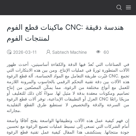
ماكينات قطع الفوم CNC: هندسة دقيقة
لمنتجات الفوم
2026-03-11
Sabtech Machine
60
في الصناعات التي تُعدّ فيها الدقة والكفاءة أساسيتين، أحدث ظهور
الآلات المتطورة ثورةً في عمليات الإنتاج. ومن بين هذه الابتكارات التي
غيّرت طريقة التعامل مع المواد الحساسة، آلة قطع الرغوة CNC. تجمع
هذه الآلات بين دقة تقنية التحكم الرقمي بالحاسوب والمرونة اللازمة
للعمل مع أنواع مختلفة من الرغوة، مما يمكّن المصنّعين من إنتاج
تصاميم ومكونات معقدة بدقة لا مثيل لها. سواءً كان ذلك للتغليف أو
العزل أو التطبيقات الإبداعية، توفر آلات قطع الرغوة CNC مزيجًا رائعًا
من السرعة والدقة والتخصيص لا تستطيع طرق القطع التقليدية
مجاراته.
إن فهم كيفية عمل هذه الآلات وتطبيقاتها الواسعة يفتح آفاقًا واسعة
أمام الشركات التي تسعى إلى تبسيط عمليات تصنيع الرغوة مع تحسين
جودة منتجاتها. يستكشف هذا المقال كيفية عمل تقنية قطع الرغوة