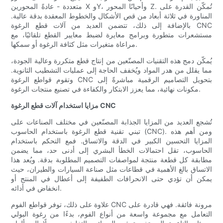
متعددة - عادةً المحورين X وY، وأحيانًا المحور Z. تُمكّن القدرة على
المناورة في ثلاثة أبعاد من قص الأشكال والخطوط المعقدة بدقة عالية.
بالإضافة إلى ذلك، تتضمن العديد من آلات قطع الرغوة CNC
مستشعرات متطورة وبرامج معايرة لضبط معايير القطع تلقائيًا، مع
مراعاة متغيرات مثل كثافة الرغوة أو سمكها.
يُمكّن دمج هذه التقنيات المصنّعين من إنتاج قطع متكررة وعالية الجودة،
مما يقلل من هدر المواد ويُخفف الحاجة إلى عمليات التشطيب الثانوية.
وتقوم قواطع الرغوة CNC بتحويل التصاميم الرقمية مباشرةً إلى
مكونات نهائية، مما يعزز الابتكار والكفاءة في تصنيع منتجات الرغوة.
مزايا استخدام آلات قطع الرغوة CNC
تُشجع العديد من المزايا الجذابة المصنّعين في مختلف الصناعات على
تبني تقنية قطع الرغوة باستخدام الحاسوب (CNC). ومن أهم هذه
المزايا التحسين الكبير في الدقة والاتساق. فمع التحكم باستخدام
الحاسوب، تقل احتمالات الخطأ البشري إلى أدنى حد، مما يضمن
مطابقة كل قطعة منتجة لمواصفات التصميم المطلوبة بدقة. ويُعد هذا
الاتساق بالغ الأهمية في قطاعات مثل صناعة السيارات والطيران، حيث
يمكن أن تؤدي حتى الانحرافات الطفيفة إلى أعطال في المنتج أو
انخفاض في أدائه.
علاوة على ذلك، توفر قواطع الفوم CNC مرونة فائقة. فهي قادرة على
التعامل مع مجموعة واسعة من أنواع الفوم، بدءًا من رغوة البولي