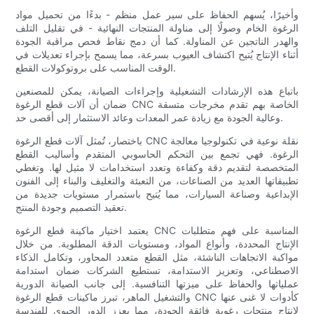
وأخيرًا، يُسهم الحفاظ على سير عمل منظم - بدءًا من تحميل مواد
الرغوة الخام وصولًا إلى مناولة المنتجات النهائية - في تقليل التلف
والهدر الناتجين عن المناولة. كما أن دمج نقاط فحص مراقبة الجودة
أثناء الإنتاج يُتيح اكتشاف العيوب بسرعة، مما يسمح بإجراء تعديلات في
الوقت المناسب على بروتوكولات القطع.
باتباع هذه الإرشادات التشغيلية وإجراءات الصيانة، يمكن للمصنعين
ضمان أن آلات قطع الرغوة CNC الخاصة بهم تقدم مخرجات متسقة
وعالية الجودة مع زيادة عمر المعدات وعائد الاستثمار إلى أقصى حد.
باختصار، تُمثل آلات قطع الرغوة CNC نقلة نوعية في تكنولوجيا معالجة
الرغوة. فهي تجمع بين التحكم الحاسوبي المتقدم وأساليب القطع
المتخصصة لتقديم دقة وكفاءة وتعدد استخدامات لا مثيل لها. وتغطي
تطبيقاتها العديد من الصناعات، من التعبئة والتغليف والبناء إلى الفنون
الإبداعية وصناعة السيارات، مما يُتيح باستمرار مستويات جديدة من
تعقيد التصميم وجودة المنتج.
يعتمد اختيار ماكينة قطع الرغوة CNC المناسبة على فهم متطلبات
الإنتاج المحددة، وأنواع المواد، ومستويات الدقة المطلوبة. من خلال
مواكبة الاتجاهات الناشئة، مثل القطع متعدد المحاور، وتكامل الذكاء
الاصطناعي، وتعزيز الاستدامة، تستطيع الشركات ضمان استدامة
عملياتها والحفاظ على ميزتها التنافسية. إلى جانب الصيانة الدورية
والتشغيل الماهر، تبرز ماكينات قطع الرغوة CNC كأدوات لا غنى عنها
لإنتاج منتجات رغوية فائقة الجودة، مما يعزز الدور الحيوي للهندسة