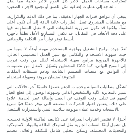
تستوعب مساحات العمل الأكبر كتل الفوم الأكبر حجماً، مما يقلل
الحاجة إلى عمليات إضافية مثل اللصق أو تجميع الأجزاء الصغيرة.
ينبغي أن تتوافق قدرات الجهاز الدقيقة، بما في ذلك الدقة والتكرارية،
مع متطلبات المشروع. تميل الطرازات عالية الدقة إلى أن تكون أغلى
ثمناً، ولكنها قد تكون ضرورية للتطبيقات التي لا تقبل المساومة فيها
على دقة الأبعاد. في المقابل، قد تكفي المشاريع الأقل تطلباً بأجهزة
أبسط توفر توازناً بين التكلفة والوظائف.
تُعدّ جودة برامج التشغيل وواجهة المستخدم مهمة أيضاً، لا سيما من
حيث سهولة الاستخدام والتكامل مع سير العمل التصميمي الحالي.
فالأجهزة المزودة ببرامج سهلة الاستخدام تُقلل من وقت تدريب
المشغلين وتُسهّل الانتقال من تصميمات CAD إلى المنتج النهائي. كما
أن التوافق مع منصات التصميم الشائعة ودعم تنسيقات الملفات
المتنوعة يُضيفان مرونة وسهولة استخدام.
تُشكّل متطلبات الصيانة وخدمات الدعم عنصرًا حاسمًا آخر. فالآلات التي
تتميز بالمعايرة الآلية والتشخيص الذاتي وسهولة الوصول إلى قطع الغيار
تُسهم في تقليل وقت التوقف عن العمل وإطالة عمر الخدمة. علاوة
على ذلك، يضمن اختيار الشركات المصنعة التي توفر دعمًا فنيًا سريع
الاستجابة وخدمة عملاء موثوقة سلاسة التبني واستمرارية التشغيل.
أخيرًا، لا تقتصر اعتبارات الميزانية على تكاليف الماكينة الأولية فحسب،
بل تشمل أيضًا النفقات الجارية مثل استهلاك الطاقة والمواد الاستهلاكية
والتحديثات المحتملة. ويمكن لتحليل شامل للتكلفة والعائد، مصمم