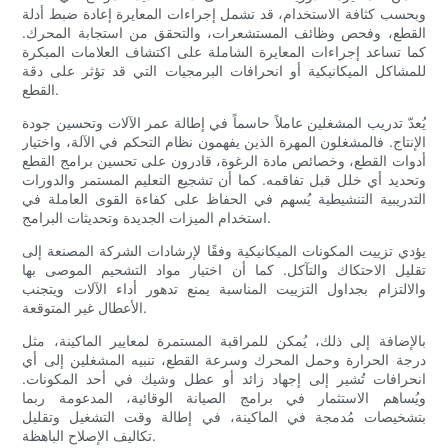
وبحسب كثافة الاستخدام، قد تشمل إجراءات المعايرة إعادة ضبط أدلة
القطع، وفحص وظائف المستشعرات، والتحقق من استجابة المحرك.
كما تساعد إجراءات المعايرة الشاملة على اكتشاف العلامات المبكرة
للمشاكل الميكانيكية أو انحرافات البرمجيات التي قد تؤثر على دقة
القطع.
يُعدّ تدريب المشغلين عاملاً حاسماً في إطالة عمر الآلات وتحسين جودة
الإنتاج. فالمشغلون المهرة الذين يفهمون نظام التحكم في الآلة، واختيار
أدوات القطع، وخصائص مادة الرغوة، قادرون على تحسين برامج القطع
وتحديد أي خلل قبل تفاقمه. كما أن تشجيع التعليم المستمر والدورات
التدريبية التنشيطية يُسهم في الحفاظ على كفاءة القوى العاملة في
استخدام الميزات الجديدة وتحديثات البرامج.
يؤدي تزييت المكونات الميكانيكية وفقًا لإرشادات الشركة المصنعة إلى
تقليل الاحتكاك والتآكل. كما أن اختيار مواد التشحيم الموصى بها
والالتزام بجداول التزييت المناسبة يمنع تدهور أداء الآلات ويتجنب
الأعطال غير المتوقعة.
بالإضافة إلى ذلك، يُمكن للمراقبة المستمرة لمعايير الماكينة، مثل
درجة الحرارة وحمل المحرك وسرعة القطع، تنبيه المشغلين إلى أي
انحرافات تُشير إلى إجهاد زائد أو عطل وشيك في أحد المكونات.
ويُساهم الاستثمار في برامج الصيانة الوقائية، المدعومة ربما
بتشخيصات مُدمجة في الماكينة، في إطالة وقت التشغيل وتقليل
تكاليف الإصلاح الباهظة.