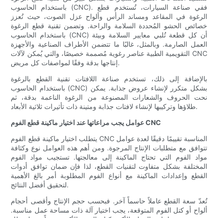
باستخدام الحاسوب (CNC). ففي صناعة السيارات، تُستخدم قطع
الرغوة في المقاعد ومساند الرأس وألواح عزل الصوت، حيث تُعزز
خصائص الحشو المُحددة السلامة والراحة. وتضمن تقنية قطع الرغوة
باستخدام الحاسوب (CNC) أن كل قطعة تُلبي معايير السلامة وبيئة
العمل الصارمة. وبالمثل، غالبًا ما تتضمن الأطراف الصناعية والأجهزة
التقويمية الطبية عناصر رغوية مُصممة خصيصًا، والتي يُمكن لآلات CNC
إنتاجها بدقة وفقًا لمواصفات كل مريض.
بالإضافة إلى ذلك، تستخدم صناعة اللافتات تقنية القطع بالرغوة
باستخدام الحاسوب (CNC) بشكل متكرر لإنشاء عروض جذابة. يمكن
نحت الحروف والشعارات المصنوعة من الرغوة الناعمة بدقة، ثم
طلاؤها وتركيبها لإنشاء لافتات جذابة ومتينة ذات تأثيرات ثلاثية الأبعاد.
عوامل يجب مراعاتها عند اختيار ماكينة قطع الفوم CNC
يتطلب اختيار ماكينة قطع الفوم CNC المناسبة تقييمًا دقيقًا لعدة عوامل
تتوافق مع متطلبات الإنتاج المرجوة. ومن أهم هذه العوامل نوع وكثافة
مواد الفوم التي تحتاج الماكينة إلى معالجتها. تستجيب مواد الفوم
المختلفة بشكل متفاوت لتقنيات القطع، لذا فإن ضمان توافق أدوات
القطع وإعدادات الماكينة مع أنواع الفوم المطلوبة أمر بالغ الأهمية
لتحقيق أفضل النتائج.
تُعدّ سعة القطع عاملاً حاسماً آخر. فبحسب حجم الإنتاج وأقصى أحجام
ألواح أو كتل الفوم المتوقعة، يجب اختيار آلة ذات مساحة عمل مناسبة.