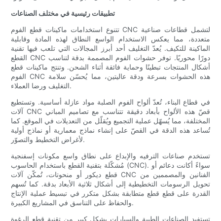
تطبيقات رئيسية في مختلف الصناعات
تتنوع استخدامات ماكينات قطع الفوم CNC لتشمل قطاعات صناعية
متعددة، مما يعكس الاستخدام الواسع النطاق لهذه المادة وقابلية
الماكينة للتكيف. يُعدّ التغليف أحد أبرز المجالات التي تلعب فيها تقنية
القطع CNC دورًا محوريًا. توفر حشوات الفوم المصممة بدقة لتناسب
أشكال المنتجات تبطينًا وحماية فائقة أثناء الشحن. وتنتج ماكينات قطع
الفوم CNC هذه الحشوات بسرعة ودقة عاليتين، مما يُحسّن سلامة
التغليف ورضا العملاء.
في قطاع البناء، تُعدّ ألواح الفوم الصلبة مواد عازلة أساسية. وتستطيع
آلات CNC قصّ هذه الألواح بأبعاد دقيقة تتناسب مع تصاميم المباني
المختلفة، مما يُسهّل عملية التجميع ويُقلّل من التعديلات في الموقع. كما
تُساعد هذه الدقة في القصّ على إنشاء نماذج معمارية أو نماذج أولية
لأغراض التخطيط والتصوّر.
تستخدم صناعات الترفيه والإبداع على نطاق واسع مكونات إسفنجية
مُشكّلة بتقنية القطع باستخدام الحاسوب (CNC). سواءً أكانت دعائم أو
قطع ديكور أو منحوتات، تُمكّن آلات CNC الفنانين والمصممين من
تحويل الرسومات التخطيطية إلى أشكال ثلاثية الأبعاد بدقة. كما تُسهم
القدرة على قطع قطع متطابقة بشكل متكرر في تبسيط عملية الإنتاج
والحفاظ على التناسق في المشاريع الكبيرة.
تستفيد الصناعات الطبية والسيارات بشكل كبير من تقنية قطع الرغوة