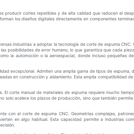
es producir cortes repetibles y de alta calidad que reducen el des
man los diseños digitales directamente en componentes terminados,
ersas industrias a adoptar la tecnología de corte de espuma CNC. Una
an las posibilidades de error humano, lo que garantiza que cada pi
s como la automoción o la aeroespacial, donde incluso pequeñas d
idad excepcional. Admiten una amplia gama de tipos de espuma, de
as en construcción y aislamiento. Esta amplia compatibilidad de ma
das. El corte manual de materiales de espuma requiere mucho tiem
o solo acelera los plazos de producción, sino que también permite 
mente con el corte de espuma CNC. Geometrías complejas, patrones
vierten en algo habitual. Esta capacidad permite a industrias como 
ecisión.