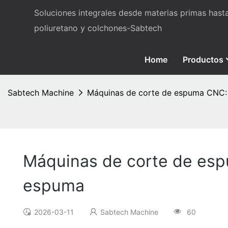
Soluciones integrales desde materias primas has
poliuretano y colchones-Sabtech
Home
Productos
Sabtech Machine
Máquinas de corte de espuma CNC: 
Máquinas de corte de esp
espuma
2026-03-11
Sabtech Machine
60