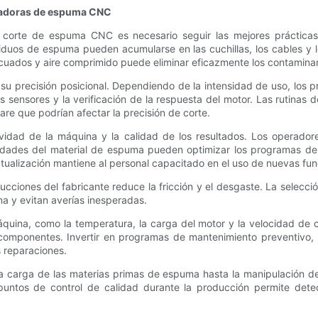
rtadoras de espuma CNC
corte de espuma CNC es necesario seguir las mejores prácticas 
iduos de espuma pueden acumularse en las cuchillas, los cables y 
cuados y aire comprimido puede eliminar eficazmente los contaminant
u precisión posicional. Dependiendo de la intensidad de uso, los pr
s sensores y la verificación de la respuesta del motor. Las rutinas 
e que podrían afectar la precisión de corte.
evidad de la máquina y la calidad de los resultados. Los operador
edades del material de espuma pueden optimizar los programas de 
tualización mantiene al personal capacitado en el uso de nuevas fun
cciones del fabricante reduce la fricción y el desgaste. La selecc
 y evitan averías inesperadas.
quina, como la temperatura, la carga del motor y la velocidad de c
 componentes. Invertir en programas de mantenimiento preventivo,
s reparaciones.
la carga de las materias primas de espuma hasta la manipulación d
puntos de control de calidad durante la producción permite detect