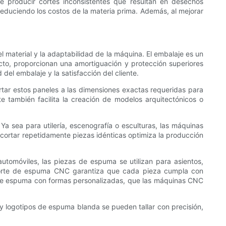
e producir cortes inconsistentes que resultan en desechos
 reduciendo los costos de la materia prima. Además, al mejorar
 material y la adaptabilidad de la máquina. El embalaje es un
to, proporcionan una amortiguación y protección superiores
el embalaje y la satisfacción del cliente.
rtar estos paneles a las dimensiones exactas requeridas para
te también facilita la creación de modelos arquitectónicos o
 sea para utilería, escenografía o esculturas, las máquinas
cortar repetidamente piezas idénticas optimiza la producción
utomóviles, las piezas de espuma se utilizan para asientos,
l corte de espuma CNC garantiza que cada pieza cumpla con
s de espuma con formas personalizadas, que las máquinas CNC
 y logotipos de espuma blanda se pueden tallar con precisión,