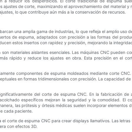
 reducir los desperdicios. El corte tradicional de espuma suel
los ajustes de corte, maximizando el aprovechamiento del material y
 ajustes, lo que contribuye aún más a la conservación de recursos.
can una amplia gama de industrias, lo que refleja el amplio uso del
ertos de espuma, adaptados con precisión a las formas del produc
en estos insertos con rapidez y precisión, mejorando la integridad d
da son materiales aislantes esenciales. Las máquinas CNC pueden co
e más rápido y reduce los ajustes en obra. Esta precisión en el cor
ampliamente componentes de espuma moldeados mediante corte CNC. Ya
ptuales en formas tridimensionales con precisión. La capacidad de 
ignificativamente del corte de espuma CNC. En la fabricación de a
e acolchado específicos mejoran la seguridad y la comodidad. E
manera, las prótesis y órtesis médicas suelen incorporar elemento
de cada paciente.
a el corte de espuma CNC para crear displays llamativos. Las letras
dera con efectos 3D.