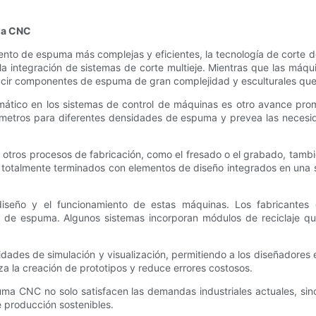
uma CNC
nto de espuma más complejas y eficientes, la tecnología de corte
a integración de sistemas de corte multieje. Mientras que las máqui
cir componentes de espuma de gran complejidad y esculturales que a
utomático en los sistemas de control de máquinas es otro avance p
ámetros para diferentes densidades de espuma y prevea las neces
tros procesos de fabricación, como el fresado o el grabado, tambi
totalmente terminados con elementos de diseño integrados en una so
diseño y el funcionamiento de estas máquinas. Los fabricantes 
de espuma. Algunos sistemas incorporan módulos de reciclaje que 
des de simulación y visualización, permitiendo a los diseñadores e
iza la creación de prototipos y reduce errores costosos.
uma CNC no solo satisfacen las demandas industriales actuales, sin
 producción sostenibles.