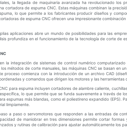
ordiales, la llegada de maquinaria avanzada ha revolucionado los
ina cortadora de espuma CNC. Estas máquinas combinan la precisió
 espuma, lo que permite a los fabricantes producir diseños y compo
s cortadoras de espuma CNC ofrecen una impresionante combinación 
lias aplicaciones abre un mundo de posibilidades para las empre
isis profundiza en el funcionamiento de la tecnología de corte de 
 CNC
 la integración de sistemas de control numérico computarizado 
e los métodos de corte manuales, las máquinas CNC se basan en un
Este proceso comienza con la introducción de un archivo CAD (dise
coordenadas y comandos que dirigen los motores y las herramientas 
CNC para espuma incluyen cortadores de alambre caliente, cuchillas r
specífica, lo que permite que se funda suavemente a través de los
para espumas más blandas, como el poliestireno expandido (EPS). P
rial limpiamente.
paso a paso o servomotores que responden a las entradas de contr
capacidad de maniobrar en tres dimensiones permite cortar forma
ados y rutinas de calibración para ajustar automáticamente los p