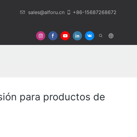
sales@alforu.cn
+86-15687268672
otros
Contáctenos
sión para productos de