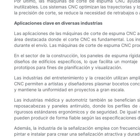
Por último, las máquinas de corte de espuma CNC ayudan a
inutilizables. Los sistemas CNC optimizan las trayectorias y 
la precisión de corte, se reduce la necesidad de retrabajos o
Aplicaciones clave en diversas industrias
Las aplicaciones de las máquinas de corte de espuma CNC abar
área destacada donde el corte CNC es fundamental. Los ins
durante el envío. Las máquinas de corte de espuma CNC produc
En el sector de la construcción, los paneles de espuma rígi
diseños de edificios específicos, lo que facilita un montaj
prototipos para fines de planificación y visualización.
Las industrias del entretenimiento y la creación utilizan 
CNC permiten a artistas y diseñadores plasmar bocetos conce
y mantiene la uniformidad en proyectos a gran escala.
Las industrias médica y automotriz también se benefician s
reposacabezas y paneles antirruido, donde los perfiles d
rigurosos estándares ergonómicos y de seguridad. De igual 
pueden producir de forma fiable según las especificaciones 
Además, la industria de la señalización emplea con frecuenci
pintar e instalar para crear una señalización atractiva y dura