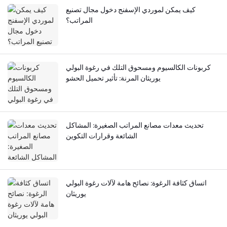
كيف يمكن لموردي الإسفنج دخول مجال تصنيع
المراتب؟
كربونات الكالسيوم ومسحوق التلك في رغوة البولي
يوريثان المرنة: تأثير تحميل الحشو
تحديث معدات مصانع المراتب الصغيرة: المشاكل
الشائعة وقرارات التكوين
اتساق كثافة الرغوة: نصائح هامة لآلات رغوة البولي
يوريثان