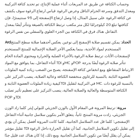
وحساب الكثافة عن طريق عد المربعات. أثناء عملية الإنتاج، تم تحديد كثافة التركيبة
ومعدل التدفق وسرعة الحزام الناقل وعرض الرغوة. قياس ارتفاع الرغوة سوف يكشف
عن كثافة الرغوة. على سبيل المثال، إذا وصل ارتفاع الإسفنجة إلى 95 سنتيمترًا، فإن
كثافتها تبلغ 20 كيلوجرامًا لكل متر مكعب. ترتبط الكثافة بالصيغة وتتأثر أيضًا بمعدل
التفاعل. هناك فرق في الكثافة بين الجزء العلوي والسفلي من نفس الرغوة.
Ardالحداد:
يمكن تقسيم صلابة الإسفنج إلى نوعين. يعكس أحدهما صلابة سطح المنتج
المستخدم لمواد الأحذية، بينما يعكس الآخر الصلابة الإجمالية للمنتج المستخدم
لإسفنجات الأثاث. ترتبط صلابة الرغوة بالأجزاء الصلبة والحرارة ومحتوى المادة الخام
أثناء التفاعل، بما يتوافق مع المواد TDI وMC وPOP. تتأثر صلابة الرغوة أيضًا بدرجة
الارتباط المتقاطع. ومع انخفاض كثافة الإسفنجة، يصبح من الصعب زيادة كمية الملوثات
العضوية الثابتة. بالنسبة للرغاوي منخفضة الكثافة وعالية الصلابة، ينصب التركيز على
كيفية زيادة الملوثات العضوية الثابتة وTDI في التركيبة لتقليل MC. بالنسبة للرغوة ذات
الكثافة المتوسطة والعالية والصلابة العالية، ينصب التركيز على تعظيم تأثير تصلب
POP وTDI.
مرونة:
ترتبط المرونة في المقام الأول بالوزن الجزيئي للبولي إيثر. كلما زاد الوزن
الجزيئي، زادت مرونة المنتج. ثانياً، يتعلق الأمر بتكوين سلاسل جانبية أثناء التفاعل
الإسفنجي؛ كلما قل عدد السلاسل الجانبية، كلما كانت المرونة أفضل. يمكن أن يؤدي
تقليل مؤشر TDI إلى تقليل تكوين السلاسل الجانبية، كما أن تقليل الحرارة داخل الرغوة
يمكن أن يقلل أيضًا من تكوين السلاسل الجانبية. ومع ذلك، إذا كان هناك عدد قليل جدًا