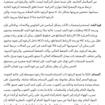
من السلاسل الجانبية، فإن نسبة تحمل التركيبة ليست عالية، والرغوة غير مستقرة.
ترتبط مرونة الإسفنج أيضًا بتوازن التركيبة. عندما تغلق الإسفنجة الرغوية العادية
مسامها، تنخفض مرونتها بشكل حاد. لا تتمتع الرغوة عالية الصلابة بمرونة جيدة، ولكن
الرغوة الناعمة جدًا لا تتمتع أيضًا بمرونة عالية.
قوة الشد:
تُستخدم إسفنجات الأثاث بشكل أساسي في الجلوس والانحناء، وبالتالي فإن
متطلبات قوة الشد ليست عالية جدًا. ترتبط قوة الشد للإسفنجة بمحتوى NCO ودرجة
الارتباط المتقاطع في خطوط الطول. يمكن أن تؤدي زيادة مؤشر TDI وزيادة الحرارة
داخل الرغوة إلى تقوية محتوى NCO ودرجة الارتباط المتقاطع. زيادة MC تقلل من زيادة
قوة الشد في كثير من الحالات. ترتبط كمية TDI التي يمكن أن "تستوعبها" التركيبة
بطريقة الرغوة، مثل آلات الضغط العالي، وآلات الضغط المنخفض، والرغوة اليدوية،
والتي تختلف. الإسفنجة ذات معدل الاستطالة العالي لا تتمتع بالضرورة بقوة تمزق عالية.
بالنسبة للمنتجات التي تؤكد على قوة الشد، فإن إضافة كمية صغيرة من مسحوق
الحجر يمكن أن يقلل بشكل كبير من قوة الشد دون فقدان الأصل.
المسام:
غالبًا ما تصبح الرغوة ذات المسام الجيدة جدًا رغوة متوسطة إلى عالية الجودة،
ويرتفع السعر أيضًا بشكل ملحوظ. يعد تكوين المسام مشكلة شاملة، وللحصول على
مسام موحدة وحساسة وخالية من العيوب، يجب أن يكون لدى المرء فهم عميق للآلات
والمواد الخام والتركيبات والمعلمات. عادةً ما يحدث تكوين الثقوب والثقوب بسبب
تسرب الهواء الزائد إلى المواد الخام أثناء التحريك على رأس الماكينة أو أثناء حركة
المواد الخام. وقد ينتج أيضًا عن سوء جودة المواد الخام أو التلوث. النظرية القائلة بأن