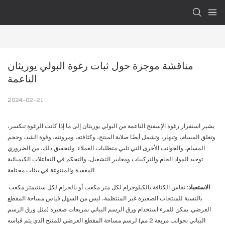
مناقشة موجزة حول ثبات رغوة البولي يوريثان 
الناعمة
2024-02-21
يشير استقرار رغوة الإسفنج الناعمة من البولي يوريثان إلى ما إذا كانت الرغوة تنكسر،
وتغلق المسام، وتنهار، وتشمل أيضًا صلابة المنتج، وكثافته، ومرونته، وقوة الشد، وحجم
المسام، والجوانب الأخرى التي تلبي متطلبات العملاء. ولتحقيق ذلك، من الضروري
توحيد المواد الخام والتركيبات ومعايير التشغيل، والتحكم في التفاعلات الكيميائية
المعقدة والمتنوعة في بيئات مختلفة.
الاستعباد:
تقاس الكثافة بالكيلوجرام لكل متر مكعب أو بالجرام لكل سنتيمتر مكعب.
بالنسبة للمنتجات الصغيرة غير المنتظمة، ليس من السهل قياس مساحة المقطع
العرضي. يمكن للمرء استخدام ورق الرسم البياني بمربعات صغيرة (مثل ورق الرسم
البياني بجوانب مربعة 2 مم) لرسم مساحة المقطع العرضي للمنتج الذي يتم قياسه