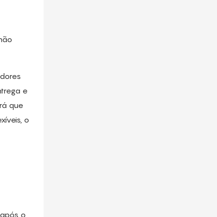
 não
edores
ntrega e
erá que
íveis, o
 após o