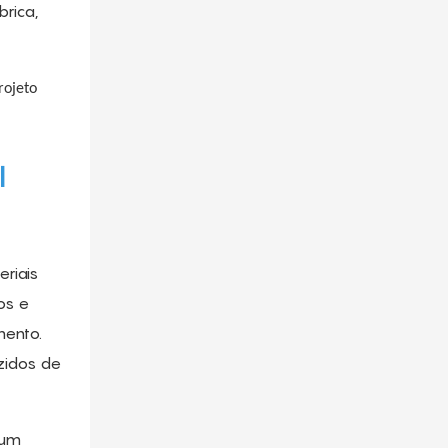
rica,
rojeto
l
riais
os e
mento.
zidos de
 um