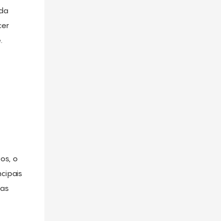
 da
cer
.
os, o
cipais
 as