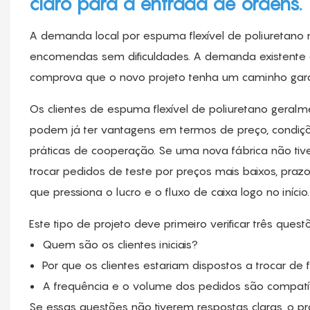
claro para a entrada de ordens.
A demanda local por espuma flexível de poliuretano 
encomendas sem dificuldades. A demanda existente 
comprova que o novo projeto tenha um caminho gar
Os clientes de espuma flexível de poliuretano geral
podem já ter vantagens em termos de preço, condiçõ
práticas de cooperação. Se uma nova fábrica não tiv
trocar pedidos de teste por preços mais baixos, praz
que pressiona o lucro e o fluxo de caixa logo no início.
Este tipo de projeto deve primeiro verificar três que
Quem são os clientes iniciais?
Por que os clientes estariam dispostos a trocar de
A frequência e o volume dos pedidos são compat
Se essas questões não tiverem respostas claras, o p