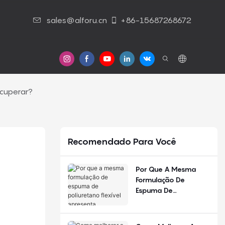
sales@alforu.cn
+86-15687268672
Contato Conosco
ecuperar?
Recomendado Para Você
Por Que A Mesma
Formulação De
Espuma De
Poliuretano Flexível
Apresenta
Desempenho