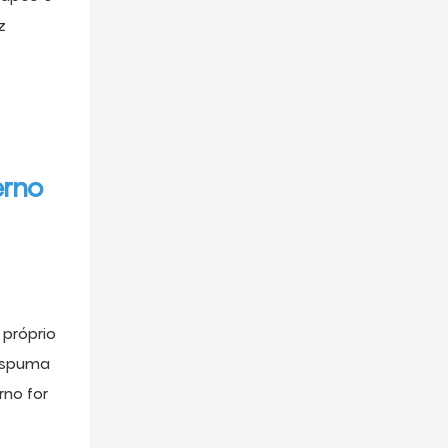
z
erno
próprio
 espuma
rno for