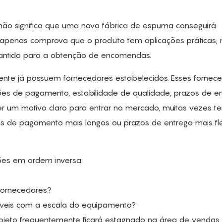
não significa que uma nova fábrica de espuma conseguirá
apenas comprova que o produto tem aplicações práticas;
antido para a obtenção de encomendas.
mente já possuem fornecedores estabelecidos. Esses fornec
es de pagamento, estabilidade de qualidade, prazos de e
er um motivo claro para entrar no mercado, muitas vezes t
os de pagamento mais longos ou prazos de entrega mais flex
stões em ordem inversa:
 fornecedores?
íveis com a escala do equipamento?
rojeto frequentemente ficará estagnado na área de vendas