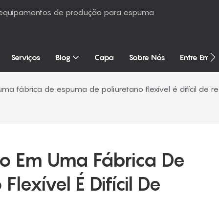
é equipamentos de produção para espuma
Serviços
Blog
Capa
Sobre Nós
Entre Em 
a fábrica de espuma de poliuretano flexível é difícil de r
o Em Uma Fábrica De 
exível É Difícil De 