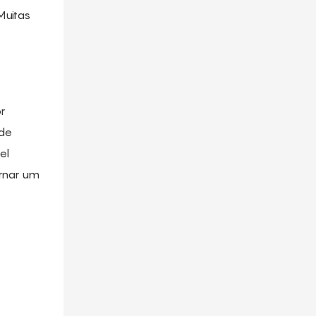
Muitas
r
 de
el
rnar um