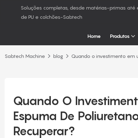
Soluções completas, desde matérias-primas at
de PU e colchões-Sabtech
Home
Produtos
Sabtech Machine
blog
Quando o investimento em um
Quando O Investiment
Espuma De Poliuretano Fl
Recuperar?