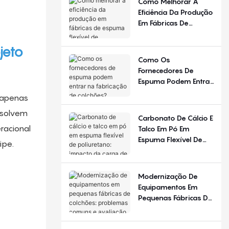
Como Melhorar A
Diferente Em
Eficiência Da Produção
Diferentes Estações
Em Fábricas De
Do Ano E Regiões?
Espuma Flexível De
Poliuretano?
jeto
Como Os
Fornecedores De
Espuma Podem Entrar
Na Fabricação De
 apenas
Colchões?
esolvem
Carbonato De Cálcio E
racional
Talco Em Pó Em
Espuma Flexível De
ipe.
Poliuretano: Impacto
Da Carga De
Enchimento
Modernização De
Equipamentos Em
Pequenas Fábricas De
Colchões: Problemas
Comuns E Avaliação