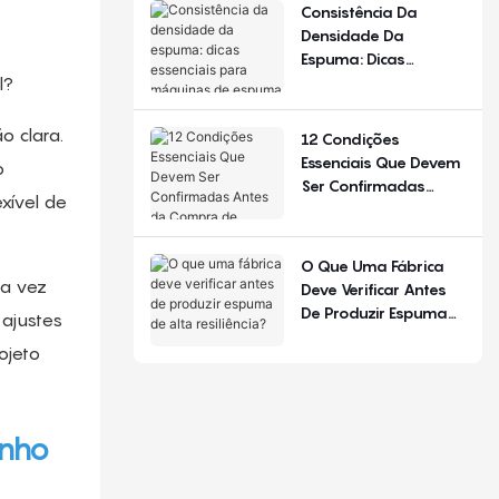
De Configuração.
Consistência Da
Densidade Da
Espuma: Dicas
Essenciais Para
l?
Máquinas De Espuma
De Poliuretano
o clara.
12 Condições
Essenciais Que Devem
o
Ser Confirmadas
xível de
Antes Da Compra De
Equipamentos Para
Produção De Colchões
O Que Uma Fábrica
ma vez
Deve Verificar Antes
De Produzir Espuma
 ajustes
De Alta Resiliência?
ojeto
inho