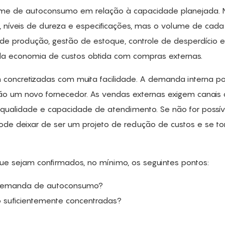
lume de autoconsumo em relação à capacidade planejada. 
s, níveis de dureza e especificações, mas o volume de cada
 de produção, gestão de estoque, controle de desperdício e
a economia de custos obtida com compras externas.
concretizadas com muita facilidade. A demanda interna po
arão um novo fornecedor. As vendas externas exigem canais
de qualidade e capacidade de atendimento. Se não for possív
ode deixar de ser um projeto de redução de custos e se to
 que sejam confirmados, no mínimo, os seguintes pontos:
 demanda de autoconsumo?
o suficientemente concentradas?