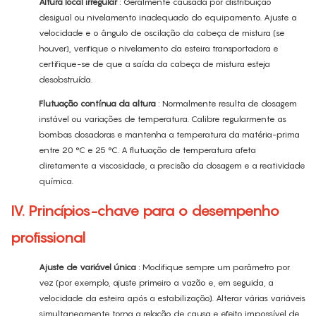
Altura local irregular
: Geralmente causada por distribuição
desigual ou nivelamento inadequado do equipamento. Ajuste a
velocidade e o ângulo de oscilação da cabeça de mistura (se
houver), verifique o nivelamento da esteira transportadora e
certifique-se de que a saída da cabeça de mistura esteja
desobstruída.
Flutuação contínua da altura
: Normalmente resulta de dosagem
instável ou variações de temperatura. Calibre regularmente as
bombas dosadoras e mantenha a temperatura da matéria-prima
entre 20 °C e 25 °C. A flutuação de temperatura afeta
diretamente a viscosidade, a precisão da dosagem e a reatividade
química.
IV. Princípios-chave para o desempenho
profissional
Ajuste de variável única
: Modifique sempre um parâmetro por
vez (por exemplo, ajuste primeiro a vazão e, em seguida, a
velocidade da esteira após a estabilização). Alterar várias variáveis
​​simultaneamente torna a relação de causa e efeito impossível de