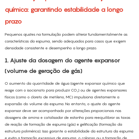
química: garantindo estabilidade a longo
prazo
Pequenos ajustes na formulação podem alterar fundamentalmente as
características da espuma, sendo adequados para casos que exigem
densidade consistente e desempenho a longo prazo.
1. Ajuste da dosagem do agente expansor
(volume de geração de gás)
O aumento da quantidade de água (agente expansor químico que
reage com o isocianato para produzir CO₂) ou de agentes expansores
físicos (como o cloreto de metileno, MC) impulsiona diretamente a
expansão do volume da espuma. No entanto, o ajuste do agente
expansor deve ser acompanhado por alterações proporcionais nas
dosagens de amina e catalisador de estanho para reequilibrar as taxas
de reação de formação de espuma (gás) e gelificação (formação da
estrutura polimérica). Isso garante a estabilidade da estrutura da espuma
e evita a formação excessiva de espuma, o colapso ou a formação de