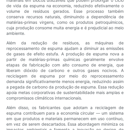
materiais em blocos utilizáveis ​​que podem prolongar o ciclo
de vida da espuma na economia, reduzindo efetivamente o
volume de resíduos gerados. Esse processo também
conserva recursos naturais, diminuindo a dependência de
matérias-primas virgens, como os produtos petroquímicos,
cuja produção consome muita energia e é prejudicial ao meio
ambiente.
Além da redução de resíduos, as máquinas de
reprocessamento de espuma ajudam a diminuir as emissões
de gases de efeito estufa. A produção de espuma nova a
partir de matérias-primas químicas geralmente envolve
etapas de fabricação com alto consumo de energia, que
liberam dióxido de carbono e outros gases nocivos. A
reciclagem de espuma por meio do reprocessamento
demanda significativamente menos energia, reduzindo assim
a pegada de carbono da produção de espuma. Essa redução
apoia metas corporativas de sustentabilidade mais amplas e
compromissos climáticos internacionais.
Além disso, os fabricantes que adotam a reciclagem de
espuma contribuem para a economia circular — um sistema
em que produtos e materiais permanecem em uso contínuo,
em vez de serem descartados. Essa abordagem minimiza os
impactos ambientais e fomenta a inovação no design de