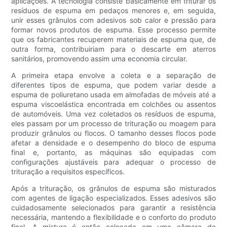
aplicações. A tecnologia consiste basicamente em triturar os
resíduos de espuma em pedaços menores e, em seguida,
unir esses grânulos com adesivos sob calor e pressão para
formar novos produtos de espuma. Esse processo permite
que os fabricantes recuperem materiais de espuma que, de
outra forma, contribuiriam para o descarte em aterros
sanitários, promovendo assim uma economia circular.
A primeira etapa envolve a coleta e a separação de
diferentes tipos de espuma, que podem variar desde a
espuma de poliuretano usada em almofadas de móveis até a
espuma viscoelástica encontrada em colchões ou assentos
de automóveis. Uma vez coletados os resíduos de espuma,
eles passam por um processo de trituração ou moagem para
produzir grânulos ou flocos. O tamanho desses flocos pode
afetar a densidade e o desempenho do bloco de espuma
final e, portanto, as máquinas são equipadas com
configurações ajustáveis ​​para adequar o processo de
trituração a requisitos específicos.
Após a trituração, os grânulos de espuma são misturados
com agentes de ligação especializados. Esses adesivos são
cuidadosamente selecionados para garantir a resistência
necessária, mantendo a flexibilidade e o conforto do produto
final. A mistura é então colocada em uma câmara de