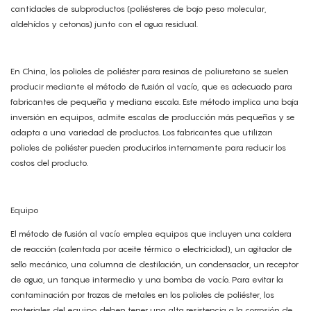
cantidades de subproductos (poliésteres de bajo peso molecular,
aldehídos y cetonas) junto con el agua residual.
En China, los polioles de poliéster para resinas de poliuretano se suelen
producir mediante el método de fusión al vacío, que es adecuado para
fabricantes de pequeña y mediana escala. Este método implica una baja
inversión en equipos, admite escalas de producción más pequeñas y se
adapta a una variedad de productos. Los fabricantes que utilizan
polioles de poliéster pueden producirlos internamente para reducir los
costos del producto.
Equipo
El método de fusión al vacío emplea equipos que incluyen una caldera
de reacción (calentada por aceite térmico o electricidad), un agitador de
sello mecánico, una columna de destilación, un condensador, un receptor
de agua, un tanque intermedio y una bomba de vacío. Para evitar la
contaminación por trazas de metales en los polioles de poliéster, los
materiales del equipo deben tener una alta resistencia a la corrosión de