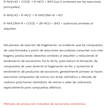
R-NH2·HCl + COCl2 → R-NCO + 3HCl (Las 2 anteriores son las reacciones
principales)
R-NH2·HCl + R-NCO → R-NHCONH-R + HCl
R-NHCONH-R + COCl2 → 2R-NCO + 2HCl + sustancias similares al
alquitrán
Del proceso de reacción de fosgenación, es evidente que los compuestos
de urea formados a partir de reacciones secundarias consumen aún más
fosgeno, produciendo desechos similares al alquitrán y reduciendo el
rendimiento de isocianatos. Por lo tanto, para reducir la formación de
compuestos de urea durante la fosgenación en frío y aumentar el
rendimiento de productos de isocianato, generalmente primero se hacen
reaccionar compuestos de amina con ácido clorhídrico o dióxido de
carbono para formar clorhidrato de amina o sales de carbonato,
especialmente para compuestos alifáticos.
Métodos de producción industrial de isocianatos aromáticos