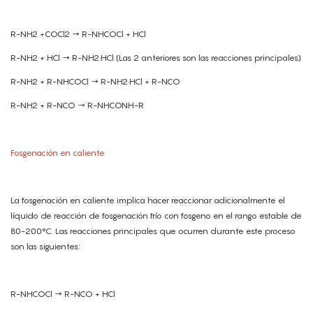
R-NH2 +COCl2 → R-NHCOCl + HCl
R-NH2 + HCl → R-NH2·HCl (Las 2 anteriores son las reacciones principales)
R-NH2 + R-NHCOCl → R-NH2·HCl + R-NCO
R-NH2 + R-NCO → R-NHCONH-R
Fosgenación en caliente
La fosgenación en caliente implica hacer reaccionar adicionalmente el
líquido de reacción de fosgenación frío con fosgeno en el rango estable de
80-200°C. Las reacciones principales que ocurren durante este proceso
son las siguientes:
R-NHCOCl → R-NCO + HCl