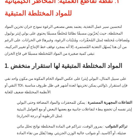
١. نقطة تقاطع العملية: المخاطر الكيميائية
للمواد المختلطة المتبقية
لتحسين سير عمل التغذية، يعتمد بعض مصنعي الرغوة نموذج خزان تخزين المواد
المختلطة، حيث يُخزّنون مسبقًا نظامًا مُخلطًا مسبقًا يحتوي على بولي إيثر بوليول
ومُضافات مُختلفة (مثل المُحفّزات، ومُثبّتات الرغوة، وغيرها) في الخزانات. على الرغم
من أن هذا يُسهّل التغذية المُستمرة، إلا أنه بمجرد توقف خط الإنتاج أو تغيير التركيبة،
تبقى كمية صغيرة من المواد المُختلطة مسبقًا في قاع الخزان.
1. المواد المختلطة المتبقية لها استقرار منخفض
على عكس المواد الخام المكونة من مكون واحد نقي (على سبيل المثال، البولي إيثر
النقي أو TDI، والتي يمكن تخزينها لعدة أشهر في ظل ظروف مناسبة)، فإن استقرار
الأنظمة المختلطة ضعيف للغاية.
التفاعلات المجهرية المستمرة
: يمكن للمحفزات والمواد المضافة وحتى البولي
إيثر نفسه أن تخضع ببطء لتفاعلات جانبية مع بعضها البعض أو مع العوامل البيئية
(مثل الرطوبة أو درجة الحرارة).
تراكم الشوائب
: بمرور الوقت، تتراكم في المادة المختلطة نواتج تحلل مائي
ضئيلة، أو أكاسيد، أو شوائب عالية الوزن الجزيئي. وهذا يُقلل من نقاء المادة