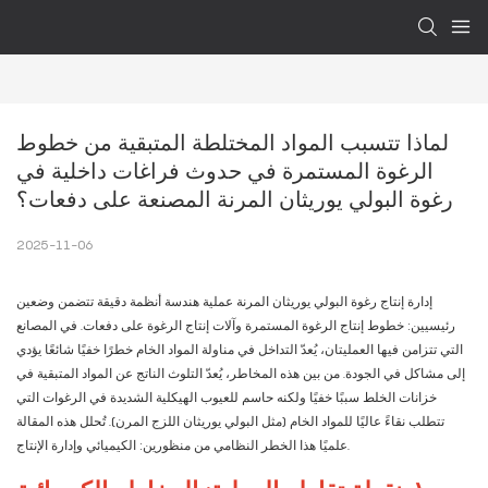
لماذا تتسبب المواد المختلطة المتبقية من خطوط 
الرغوة المستمرة في حدوث فراغات داخلية في 
رغوة البولي يوريثان المرنة المصنعة على دفعات؟
2025-11-06
إدارة إنتاج رغوة البولي يوريثان المرنة عملية هندسة أنظمة دقيقة تتضمن وضعين
رئيسيين: خطوط إنتاج الرغوة المستمرة وآلات إنتاج الرغوة على دفعات. في المصانع
التي تتزامن فيها العمليتان، يُعدّ التداخل في مناولة المواد الخام خطرًا خفيًا شائعًا يؤدي
إلى مشاكل في الجودة. من بين هذه المخاطر، يُعدّ التلوث الناتج عن المواد المتبقية في
خزانات الخلط سببًا خفيًا ولكنه حاسم للعيوب الهيكلية الشديدة في الرغوات التي
تتطلب نقاءً عاليًا للمواد الخام (مثل البولي يوريثان اللزج المرن). تُحلل هذه المقالة
علميًا هذا الخطر النظامي من منظورين: الكيميائي وإدارة الإنتاج.