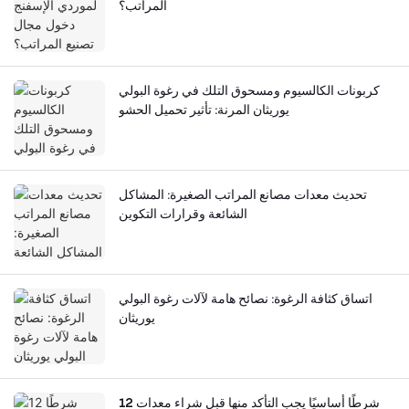
المراتب؟
كربونات الكالسيوم ومسحوق التلك في رغوة البولي
يوريثان المرنة: تأثير تحميل الحشو
تحديث معدات مصانع المراتب الصغيرة: المشاكل
الشائعة وقرارات التكوين
اتساق كثافة الرغوة: نصائح هامة لآلات رغوة البولي
يوريثان
12 شرطًا أساسيًا يجب التأكد منها قبل شراء معدات