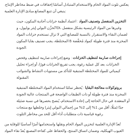
يعكس تلوث المواد الخام والاستخدام المتبادل أساسًا إخفاقات في ضبط مخاطر الإنتاج.
ينبغي أن تتبع المصانع مبادئ الإدارة العلمية:
التخزين المنفصل وتصنيف المواد
: اعتماد أنظمة خزانات أحادية المكون، حيث
تُخزَّن البولي إيثر بوليول، وTDI، وغيرها من المواد الرئيسية بشكل منفصل
لضمان النقاء والاستقرار. بالنسبة للمصانع التي لا تزال تستخدم خزانات المواد
المختلطة، يجب تصنيف بقايا المكون B المخزنة منذ فترة طويلة كمواد مُخفَّضة
الجودة.
إجراءات صارمة لتنظيف الخزانات
: وضع إجراءات صارمة لتنظيف وفحص
الخزانات. بعد كل عملية رغوة، يجب تفريغ الخزانات فورًا، أو إجراء تحليل
كيميائي للمواد المختلطة المتبقية للتأكد من مستويات النشاط والشوائب
المقبولة.
بروتوكولات معالجة البقايا
: يُحظر تمامًا استخدام المواد المختلطة المتبقية
المخزنة منذ فترة طويلة أو ذات الطبقات الواضحة في المنتجات عالية الجودة
أو المعقدة. في حال الحاجة إلى إعادة الاستخدام، يُنصح بحصرها في نسبة ضئيلة
جدًا (مثلًا، أقل من 1% إلى 2% من إجمالي البولي إيثر) وخلطها مع منتجات
رغوية قياسية ذات متطلبات أداء أقل للحد من مخاطر التلوث.
تُعدّ الإدارة العلمية لتخزين المواد الخام ونقلها واستخدامها أمرًا أساسيًا للوقاية من
العيوب الهيكلية، وضمان اتساق المنتج، والحفاظ على كفاءة المصنع. يُعدّ نقاء المواد