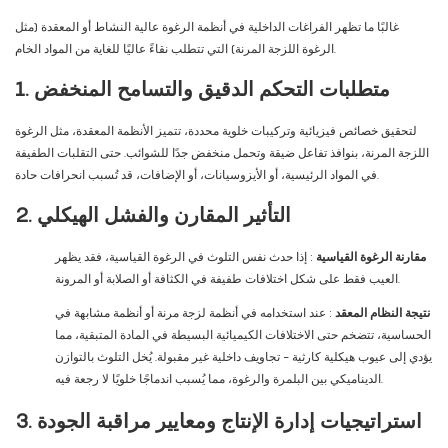
غالبًا ما تظهر الفراغات الداخلية في أنظمة الرغوة عالية النشاط أو المعقدة (مثل
الرغوة اللزجة المرنة) التي تتطلب نقاءً عاليًا للغاية من المواد الخام.
1. متطلبات التحكم الدقيق والتسامح المنخفض
لتحقيق خصائص فيزيائية وتركيبات خلوية محددة، تتميز الأنظمة المعقدة، مثل الرغوة
اللزجة المرنة، بنوافذ تفاعل ضيقة وتحمل منخفض جدًا للشوائب. حتى التقلبات الطفيفة
في المواد الرئيسية، أو الأيزوسيانات، أو الإضافات، قد تُسبب انحرافات حادة.
2. التأثير المقارن والفشل الهيكلي
مقارنة الرغوة القياسية
: إذا حدث نفس التلوث في الرغوة القياسية، فقد يظهر
العيب فقط على شكل اختلافات طفيفة في الكثافة أو الصلابة أو المرونة.
نتيجة النظام المعقد
: عند استخدامه في أنظمة لزجة مرنة أو أنظمة مشابهة في
الحساسية، تتضخم حتى الاختلافات الكيميائية البسيطة في المادة المتبقية، مما
يؤدي إلى عيوب هيكلية كارثية - تجاويف داخلية غير مقبولة. يُخل التلوث بالتوازن
الديناميكي بين البلمرة والرغوة، مما يُسبب اندماجًا خلويًا لا رجعة فيه.
3. استراتيجيات إدارة الإنتاج ومعايير مراقبة الجودة