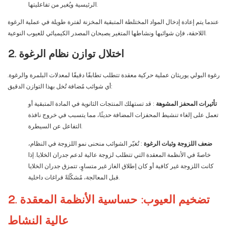
الرئيسية ويُغير من تفاعليتها.
عندما يتم إعادة إدخال المواد المختلطة المتبقية المخزنة لفترة طويلة في عملية الرغوة
اللاحقة، فإن شوائبها ونشاطها المتغير يصبحان المصدر الكيميائي للعيوب النوعية.
2. اختلال توازن نظام الرغوة
رغوة البولي يوريثان عملية حركية معقدة تتطلب تطابقًا دقيقًا لمعدلات البلمرة والرغوة.
أي شوائب مُضافة تُخل بهذا التوازن الدقيق:
تأثيرات المحفز المشوهة
: قد تستهلك المنتجات الثانوية في المادة المتبقية أو
تعمل على إلغاء تنشيط المحفزات المضافة حديثًا، مما يتسبب في خروج نافذة
التفاعل عن السيطرة.
ضعف اللزوجة وثبات الرغوة
: تُغيّر الشوائب منحنى نمو اللزوجة في النظام،
خاصةً في الأنظمة المعقدة التي تتطلب لزوجة عالية لدعم جدران الخلايا. إذا
كانت اللزوجة غير كافية أو كان إطلاق الغاز غير متساوٍ، تتمزق جدران الخلايا
قبل المعالجة، مُشكّلةً فراغات داخلية.
2. تضخيم العيوب: حساسية الأنظمة المعقدة
عالية النشاط