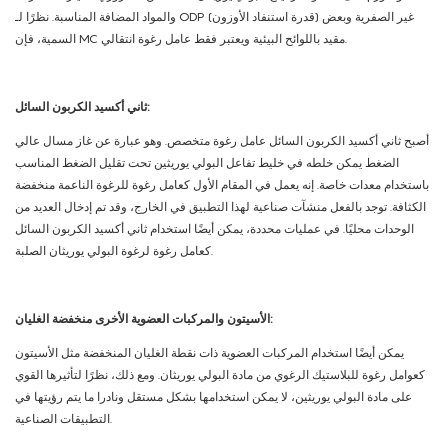
والمواد المضافة المناسبة. نظرًا لـ ODP (قدرة استنفاد الأوزون) غير الصفرية وبعض
السمية، فإن MC مقيد باللوائح البيئية ويعتبر فقط عامل رغوة انتقالي.
ثاني أكسيد الكربون السائل:
أصبح ثاني أكسيد الكربون السائل عامل رغوة متخصص. وهو عبارة عن غاز مسال عالي
الضغط يمكن خلطه في خليط تفاعل البولي يوريثين تحت تقليل الضغط المناسب
باستخدام معدات خاصة. إنه يعمل في المقام الأول كعامل رغوة للرغوة الناعمة منخفضة
الكثافة. توجد بالفعل منشآت صناعية لهذا التطبيق في الخارج، وقد تم إدخال العديد من
الوحدات محليًا. في عمليات محددة، يمكن أيضًا استخدام ثاني أكسيد الكربون السائل
كعامل رغوة لرغوة البولي يوريثان الصلبة.
الأسيتون والمركبات العضوية الأخرى منخفضة الغليان:
يمكن أيضًا استخدام المركبات العضوية ذات نقطة الغليان المنخفضة مثل الأسيتون
كعوامل رغوة للبلاستيك الرغوي من مادة البولي يوريثان. ومع ذلك، نظرًا لتأثيرها القوي
على مادة البولي يوريثين، لا يمكن استخدامها بشكل مستقل ونادرا ما يتم رؤيتها في
التطبيقات الصناعية.