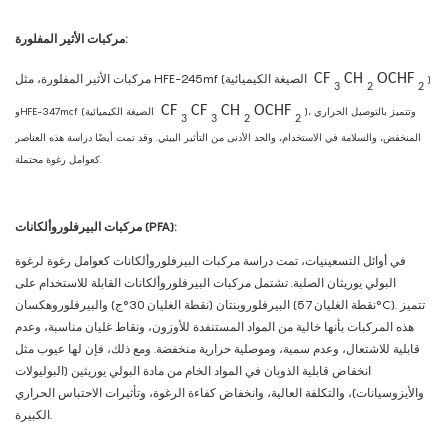
مركبات الأثير المفلورة:
OCHF
CH
CF
مركبات الأثير المفلورة، مثل HFE-245mf (الصيغة الكيميائية
)
3
2
2
CF
CF
CH
OCHF
)، وتتميز بالتوصيل الحراري
وHFE-347mcf (الصيغة الكيميائية
3
3
2
2
المنخفض، والسلامة في الاستخدام، والحد الأدنى من التأثير البيئي. وقد تمت أيضًا دراسة هذه العناصر
كعوامل رغوة محتملة.
مركبات البيرفلوروألكانات (PFA):
في أوائل التسعينيات، تمت دراسة مركبات البيرفلوروألكانات كعوامل رغوة لرغوة
البولي يوريثان الصلبة. تشتمل مركبات البيرفلوروألكانات القابلة للاستخدام على
البيرفلوروبنتان (نقطة الغليان 30°ج) والبيرفلوروهكسان (نقطة الغليان 57°C). تتميز
هذه المركبات بأنها خالية من المواد المستنفدة للأوزون، ونقاط غليان مناسبة، وعدم
قابلية للاشتعال، وعدم سمية، وموصلية حرارية منخفضة. ومع ذلك، فإن لها عيوب مثل
انخفاض قابلية الذوبان في المواد الخام من مادة البولي يوريثين (البوليولات
والأيزوسيانات)، والتكلفة العالية، وانخفاض كفاءة الرغوة، وتأثيرات الاحتباس الحراري
الكبيرة.