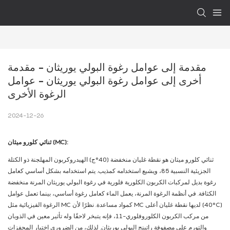
مقدمة إلى عوامل رغوة البولي يوريثان - مقدمة 
أخرى إلى عوامل رغوة البولي يوريثان - عوامل 
الرغوة الأخرى
2024-12-26
ثنائي كلورو ميثان (MC):
ثنائي كلورو ميثان هو نقطة غليان منخفضة (40°ج) الهيدروكربون المهلجنة ذو الكتلة
الجزيئية النسبية 85، ويشيع استخدامه كمذيب. يتم استخدامه بشكل أساسي كعامل
رغوة بديل لمركبات الكربون الكلورية فلورية في رغوة البولي يوريثان المرنة منخفضة
الكثافة. في أنظمة الرغوة المرنة، يعمل الماء كعامل رغوة أساسي، بينما تعمل عوامل
الرغوة الفيزيائية مثل MC كمواد مساعدة. نظرًا لأن MC لديها نقطة غليان أعلى (40°C)
من مركب الكربون الكلوروفلوري-11، فإنه يتبخر لاحقًا وله تأثير معين في الذوبان
والتورم على مصفوفة راتينج البولي يوريثان. لذلك، من الضروري اختيار المحفزات