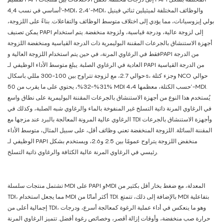
أساسي في نسب 4,4'-MDI، 2،4’-MDI، والوظائف المختلفة لميثيلين ثنائي فينيل
بولي إيزوسيانات، مما يؤدي إلى اختلاف متوسط ​​الوظائف والتفاعلات. بناءً على اللزوجة،
يمكن تصنيف PAPI إلى لزوجة عالية، ودرجة قياسية، ولزوجة منخفضة. يتم استخدام
أجهزة الاستنشاق بالجرعات المقننة البوليمرية ذات الدرجة القياسية ومنخفضة اللزوجة
فقط في الرغاوي المرنة، في حين يتم استخدام اللزوجة العالية وPAPI من الدرجة
العادية في الرغاوي الصلبة. يبلغ متوسط ​​الأداء الوظيفي لـ PAPI من الدرجة القياسية
حوالي 2.7، مع لزوجة تتراوح بين 100-300 مللي باسكال·s، وجزء كتلة NCO حوالي
31%-32%، يحتوي على ما يقرب من 50% MDI حسب الكتلة، معظمها 4،4’-MDI.
يُستخدم هذا النوع من أجهزة الاستنشاق بالجرعات المقننة البوليمرية على نطاق واسع
في الرغاوي المرنة ذاتية التسلخ غير المنفوخة بالماء والرغاوي شبه الصلبة، وكذلك في
الرغاوي عالية المرونة المعالجة بالبرد عند مزجها مع TDI وأجهزة الاستنشاق بالجرعات
المقننة السائلة. اللزوجة المنخفضة تعني وظائف أقل، على سبيل المثال، متوسط ​​الأداء
الوظيفي لـ PAPI منخفض اللزوجة يتراوح عمومًا بين 2.5 و2.6، ويستخدم بشكل
رئيسي في الرغاوي المرنة عالية الكثافة والرغاوي ذاتية التسلخ.
تشتمل منتجات سلسلة MDI على PAPI وMDI المعدلة، مع ضغط بخار أقل بكثير من
TDI، مما يجعل استخدام MDI أكثر أمانًا من TDI. بالإضافة إلى ذلك، تتمتع MDI بتفاعلية
إجمالية أعلى من TDI، وهو ما ينعكس في أداء عملية الرغوة كمعالجة أسرع، ودرجات
حرارة صب منخفضة، وأوقات إزالة أقصر، وخصائص رغوة أفضل. تتميز الرغاوي المرنة