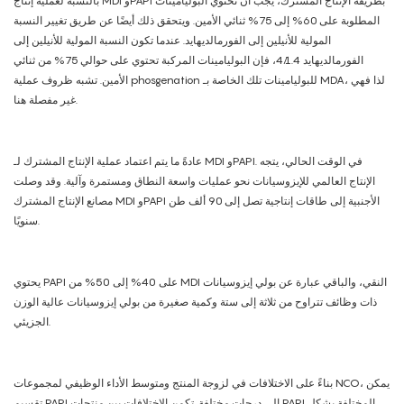
بالنسبة لعملية إنتاج MDI وPAPI بطريقة الإنتاج المشترك، يجب أن تحتوي البوليامينات
المطلوبة على 60% إلى 75% ثنائي الأمين. ويتحقق ذلك أيضًا عن طريق تغيير النسبة
المولية للأنيلين إلى الفورمالديهايد. عندما تكون النسبة المولية للأنيلين إلى
الفورمالديهايد 4/1.4، فإن البوليامينات المركبة تحتوي على حوالي 75% من ثنائي
الأمين. تشبه ظروف عملية phosgenation للبوليامينات تلك الخاصة بـ MDA، لذا فهي
غير مفصلة هنا.
عادةً ما يتم اعتماد عملية الإنتاج المشترك لـ MDI وPAPI. في الوقت الحالي، يتجه
الإنتاج العالمي للإيزوسيانات نحو عمليات واسعة النطاق ومستمرة وآلية. وقد وصلت
مصانع الإنتاج المشترك MDI وPAPI الأجنبية إلى طاقات إنتاجية تصل إلى 90 ألف طن
سنويًا.
يحتوي PAPI على 40% إلى 50% من MDI النقي، والباقي عبارة عن بولي إيزوسيانات
ذات وظائف تتراوح من ثلاثة إلى ستة وكمية صغيرة من بولي إيزوسيانات عالية الوزن
الجزيئي.
بناءً على الاختلافات في لزوجة المنتج ومتوسط ​​الأداء الوظيفي لمجموعات NCO، يمكن
تقسيم PAPI إلى درجات مختلفة. تكمن الاختلافات بين منتجات PAPI المختلفة بشكل