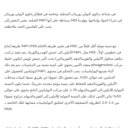
في صناعة رغاوي البولي يوريثان المحلية، وخاصة في قطاع رغاوي البولي يوريثان
الصلبة، يشير البعض إلى PAPI ببساطة على أنها MDI في شراء المواد وإنتاجها، وهو ما
يجب على القادمين الجدد ملاحظةه.
طريقة إنتاج PAPI (MDI الخام) هي نفس طريقة MDI، مع نسبة مولية أقل قليلاً من
الأنيلين إلى حمض الهيدروكلوريك. يتم تنفيذ تركيب PAPI، مثل MDI، في خطوتين. أولاً،
يتكثف محلول الأنيلين والفورمالدهيد (الفورمالين) تحت تأثير حمض لويس لتكوين خليط
متعدد الأمين يحتوي على كمية معينة من الديامينات. يتم بعد ذلك phosgenated مركب
البوليامين للحصول على PAPI. أثناء تصنيع البوليامينات، يجب التحكم في محتوى
الديامين عند حوالي 50%. يتم تحقيق ذلك عمومًا عن طريق ضبط كميات مدخلات
الأنيلين والفورمالدهيد للحفاظ على نسبة مولية محددة. تجريبيًا، عندما تكون النسبة
المولية للأنيلين إلى الفورمالديهايد 1.75، فإن مركب البوليامين الناتج يحتوي على حوالي
50% ثنائي الأمين. لذلك، فإن النسبة المولية للأنيلين إلى الفورمالديهايد تتراوح عمومًا
بين 1.6-2.0. الظروف التشغيلية الأخرى لتخليق البوليامينات مشابهة لتلك الخاصة بـ
MDA.