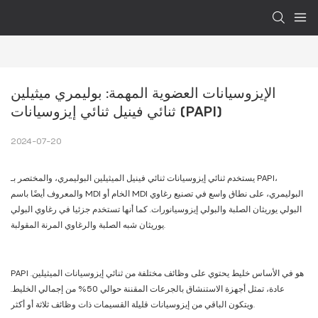
الإيزوسيانات العضوية المهمة: بوليمري ميثيلين 
ثنائي فينيل ثنائي إيزوسيانات (PAPI)
2024-07-20
يستخدم ثنائي إيزوسيانات ثنائي فينيل الميثيلين البوليمري، والمختصر بـ PAPI،
والمعروف أيضًا باسم MDI الخام أو MDI البوليمري، على نطاق واسع في تصنيع رغاوي
البولي يوريثان الصلبة والبولي إيزوسيانورات. كما أنها تستخدم جزئيا في رغاوي البولي
يوريثان شبه الصلبة والرغاوي المرنة المقولبة.
PAPI هو في الأساس خليط يحتوي على وظائف مختلفة من ثنائي إيزوسيانات الميثيلين.
عادة، تمثل أجهزة الاستنشاق بالجرعات المقننة حوالي 50% من إجمالي الخليط.
ويتكون الباقي من إيزوسيانات قليلة القسيمات ذات وظائف ثلاثة أو أكثر.