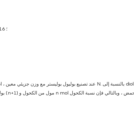
n = (3000 & ناقص ؛ 74.34) ÷ 184.34 = 15.87 & Asymp ؛ 16