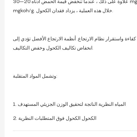
علاوة على ذلك ، عندما تنخفض قيمة الحمض أدناه 20–30 mgkoh/g ، هناك حاجة إلى جفاف الفراغ لتقليل قيمة الحمض إلى أقل من 1
mgkoh/g. خلال هذه العملية ، يزداد فقدان الكحول.
 كفاءة واستقرار نظام الارتجاع. أنظمة الارتجاع الأفضل تؤدي إلى
انخفاض تكاليف الكحول وخفض التكاليف.
وتشمل المواد المتقلبة:
1. المياه النظرية الناتجة لتحقيق الوزن الجزيئي المستهدف
2. الكحول الكحول فوق المتطلبات النظرية