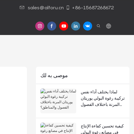
sales@alforu.cn
+86-15687268672
موصى به لك
لماذا يختلف أداء نفس
تركيبة رغوة البولي يوريثان
المرنة باختلاف الفصول
والمناطق؟
كيفية تحسين كفاءة الإنتاج
في مصانع رغوة البولي