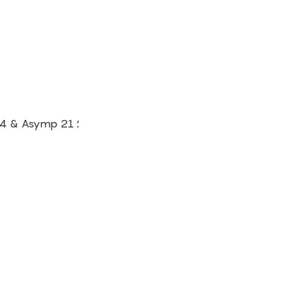
درجة التعددات n = (4000 & ناقص ؛ 74.34) ÷ 184.34 = 21.3 & Asymp ؛ 21