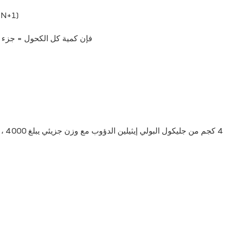
إجمالي الكمية النظرية من الكحول = متوسط 
إذا كان خليط الكحول يتضمن A و B و C ، فإن كمية ك