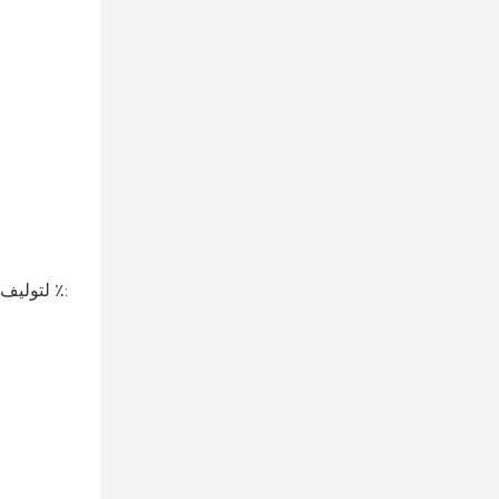
لتوليف 4 كجم من جليكول البولي إيثيلين الدؤوب مع وزن جزيئي يبلغ 4000 ، والكسر الكتلي من جليكول الإيثيلين في الكحول المختلط هو 60 ٪: