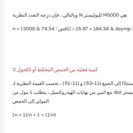
وبالتالي ، فإن درجة التعدد النظرية N للبوليستر M3000 هي:
2 كمية فعلية من الحمض المختلط أو الكحول
عند تصنيع بوليول بوليستر مع وزن جزيئي معين ، استنادًا إلى الصيغ (11-53) و (11-51) ، نحسب القيمة النظرية لـ N. بالنسبة إلى diols بوليستر
مع اثنين من نهايات الهيدروكسيل ، يتطلب 1 مول من diol بوليستر (n+1) مول من الكحول و n mol من الحمض ، وبالتالي فإن نسبة الكحول
المولي إلى الحمض:
(n + 1)/n = 1 + (1/n)