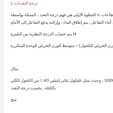
1 درجة التعددات
الخطوة الأولى هي فهم درجة التعدد ، الممثلة بواسطة n. تتكون البوليستر البوليستر من مجموعة هيدروكسيل في كلا الطرفين وتكرار قطاعات
يتم حساب الدرجة النظرية من البلمرة N:
زن الجزيئي للكحول) ÷ متوسط ​​الوزن الجزيئي للوحدة المتكررة
مثال
لتوليف الجليكول البولي إيثيلين الدؤوب مع الوزن الجزيئي المتوسط ​​البالغ 3000 ، وحيث يمثل غليكول ثنائي إيثيلين 40 ٪ من الكحول الكلي
بالكتلة ، يحسب درجة التعدد.
منح: