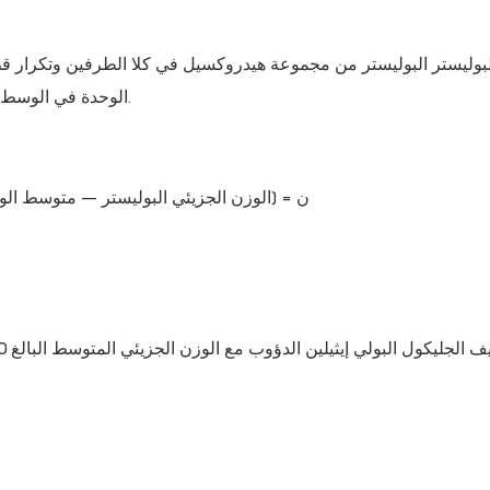
الوحدة في الوسط. أثناء التفاعل ، يتم إطلاق الماء ، وإزالته يدفع التفاعل إلى الأمام.
ن = (الوزن الجزيئي البوليستر – متوسط ​​الو