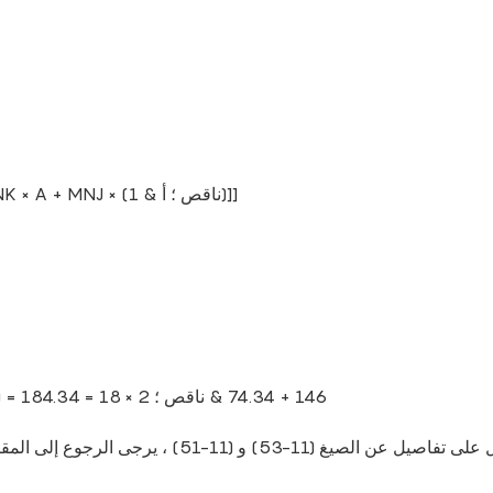
متوسط ​​الوزن الجزيئي للكحول المختلط = (MNJ × MNK)/[MNK × A + MNJ × (1 & ناقص ؛ أ)]]
M (الوحدة) = م (حمض) + م (الكحول) & ناقص ؛ 2 × M (الماء) = 146 + 74.34 & ناقص ؛ 2 × 18 = 184.34
يل عن الصيغ (11-53) و (11-51) ، يرجى الرجوع إلى المقال