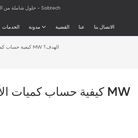
حلول شاملة من المواد الخام إلى معدات الإنتاج لرغوة البولي يوريثان والمراتب - Sabtech
الاتصال بنا
عنا
القضية
مدونة
الخدمات
كيفية حساب كميات الأحماض والكحول للبوليستر MW الهدف؟
كيفية حساب كميات الأح