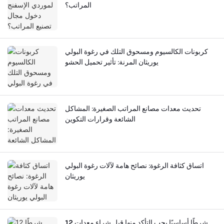
المراتب؟
كربونات الكالسيوم ومسحوق التلك في رغوة البولي
يوريثان المرنة: تأثير تحميل الحشو
تحديث معدات مصانع المراتب الصغيرة: المشاكل
الشائعة وقرارات التكوين
اتساق كثافة الرغوة: نصائح هامة لآلات رغوة البولي
يوريثان
12 شرطًا أساسيًا يجب التأكد منها قبل شراء معدات