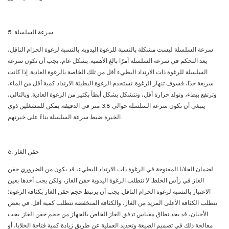
5. سرعة السلسلة
سرعة السلسلة ليست مشكلة بالنسبة للرغوة اليدوية. بالنسبة لرغوة الحزام الناقل،
يعد التحكم في سرعة السلسلة أمرًا بالغ الأهمية. بشكل عام، يجب أن تكون سرعة
السلسلة للرغوة ذات الارتداد البطيء أقل من تلك الخاصة بالرغوة العادية. إذا كانت
سريعة جدًا، فسوف تنهار الرغوة. تستخدم الرغوة البطيئة الارتداد كمية أقل من الماء،
وترتفع ببطء، وتولد حرارة أقل، وتتشكل بشكل أبطأ بكثير من الرغوة العادية. وبالتالي،
ينبغي أن تكون سرعة السلسلة حوالي 3.8 متر في الدقيقة. يمكن للمشغلين ذوي
الخبرة ضبط سرعة السلسلة بناءً على خبرتهم.
6. حقن الغاز
لضمان الخلايا المفتوحة في الرغوة ذات الارتداد البطيء، قد يكون من الضروري حقن
الغاز في رأس الخلط. لا تتطلب الرغوة اليدوية حقن الغاز، ولكن يجب أخذها بعين
الاعتبار بالنسبة لرغوة الحزام الناقل. يجب أن يرتبط حجم حقن الغاز بكثافة الرغوة؛
تتطلب الكثافة الأعلى المزيد من الغاز، والكثافة المنخفضة تتطلب كمية أقل. في بعض
الأحيان، قد يحد نطاق مقياس تدفق الغاز الخاص بالجهاز من حجم حقن الغاز. يجب
معالجة ذلك في تصميم الصيغة وتحديد العملية عن طريق زيادة كمية فتاحة الخلايا، أو