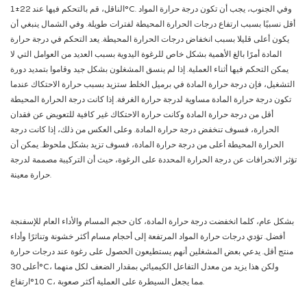
الناقل، قم بالتحكم فيها عند 22±1°C. وفي الجنوب، يجب أن تكون درجة حرارة المواد
أقل نسبيًا بسبب ارتفاع درجات الحرارة المحيطة لفترات طويلة. وفي الشمال ينبغي أن
يكون أعلى قليلا بسبب انخفاض درجات الحرارة المحيطة. يعد التحكم في درجة حرارة
المادة أمرًا بالغ الأهمية بشكل خاص للرغوة اليدوية بسبب العديد من العوامل التي لا
يمكن التحكم فيها أثناء العملية. إذا لم ينسق المشغلون بشكل جيد وقاموا بتمديد دورة
التشغيل، فإن درجة حرارة المادة في برميل الخلط ستزيد بسبب حرارة الاحتكاك عندما
تكون درجة حرارة المادة مساوية لدرجة حرارة الغرفة. إذا كانت درجة الحرارة المحيطة
أقل من درجة حرارة المادة وكانت حرارة الاحتكاك غير كافية للتعويض عن فقدان
الحرارة، فسوف تنخفض درجة حرارة المادة. وعلى العكس من ذلك، إذا كانت درجة
الحرارة المحيطة أعلى من درجة حرارة المادة، فسوف تزيد بشكل ملحوظ. يمكن أن
تؤثر الانحرافات عن درجة الحرارة المحددة على الرغوة، حيث أن التركيبة مصممة لدرجة
حرارة معينة.
بشكل عام، كلما انخفضت درجة حرارة المادة، كان حجم المسام والأداء العام للإسفنجة
أفضل. تؤدي درجات حرارة المواد المرتفعة إلى أحجام مسام أكثر خشونة وتناثرًا وأداء
منتج أقل. يدعي بعض المشغلين أنهم يستطيعون الحصول على رغوة عند درجات حرارة
أعلى 30°C، ولكن هذا يزيد من معدل التفاعل الكيميائي بمقدار الضعف لكل منهما
10°ارتفاع C، مما يجعل السيطرة على العملية أكثر صعوبة.