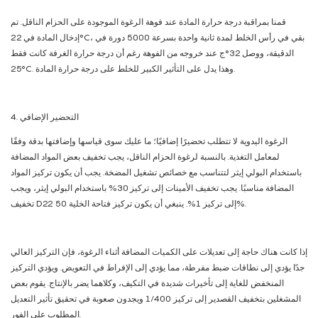
قمنا بمراقبة درجة حرارة المادة عند فوهة الرغوة الموجودة على الحزام الناقل. تم
إدخال المادة في 22°C، بقي في رأس الخلط لمدة ثانية واحدة بسرعة 5000 دورة في
الدقيقة، ووصل 32°ج عند خروجه من الفوهة رغم أن درجة حرارة الغرفة كانت فقط
25°C. وهذا يدل على التأثير الكبير للخلط على درجة حرارة المادة.
4. التحضير الإضافي
الرغوة اليدوية لا تتطلب تحضيرًا إضافيًا؛ ما عليك سوى قياسها وإضافتها بدقة وفقًا
لمعامل التغذية. بالنسبة لرغوة الحزام الناقل، يجب تخفيف بعض المواد المضافة
باستخدام البولي إيثر لتتناسب مع خصائص تشغيل المضخة. يجب أن يكون تركيز المواد
المضافة مناسبًا. يجب تخفيف الأمينات إلى تركيز 30% باستخدام البولي إيثر، ويجب
تخفيف D22 إلى تركيز 1%. ينبغي أن يكون تركيز فتاحة الخلية 50%.
إذا كانت هناك حاجة إلى تعديلات على الكميات المضافة أثناء الرغوة، فإن التركيز العالي
جدًا يؤدي إلى نطاقات ضبط مفرطة، مما يؤدي إلى الإفراط في التعويض. ويؤدي التركيز
المنخفض للغاية إلى تأخيرات شديدة في التكيف، وكلاهما يضر بالإنتاج. يقوم بعض
المشغلين بتخفيف القصدير إلى تركيز 1/400 ويجدون صعوبة في تحقيق تأثير التعديل
المطلوب على الفور.