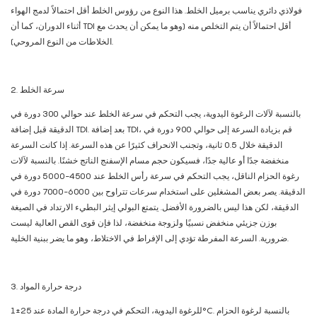
فولاذي دائري يناسب برميل الخلط. هذا النوع من رؤوس الخلط أقل احتمالاً لدمج الهواء
أثناء الدوران، كما أن TDI أقل احتمالاً أن يتم التخلص منه (وهو ما يمكن أن يحدث مع
الخلاطات من النوع المروحي).
2. سرعة الخلط
بالنسبة لآلات الرغوة اليدوية، يجب التحكم في سرعة الخلط عند حوالي 300 دورة في
الدقيقة قبل إضافة TDI. بعد إضافة TDI، قم بزيادة السرعة إلى حوالي 900 دورة في
الدقيقة خلال 0.5 ثانية، وتجنب الانحراف كثيرًا عن هذه السرعة. إذا كانت السرعة
منخفضة جدًا أو عالية جدًا، فسيكون حجم مسام الإسفنج الناتج خشنًا. بالنسبة لآلات
رغوة الحزام الناقل، يجب التحكم في سرعة رأس الخلط عند 4500-5000 دورة في
الدقيقة. يصر بعض المشغلين على استخدام سرعات تتراوح بين 6000-7000 دورة في
الدقيقة، لكن هذا ليس بالضرورة الأفضل. يتمتع البولي إيثر البطيء الارتداد في الصيغة
بوزن جزيئي منخفض نسبيًا ولزوجة منخفضة، لذا فإن قوى القص العالية ليست
ضرورية. السرعة المفرطة تؤدي إلى الإفراط في الاختلاط، وهو ما يضر ببنية الخلية.
3. درجة حرارة المواد
للرغوة اليدوية، التحكم في درجة حرارة المادة عند 25±1°C. بالنسبة لرغوة الحزام