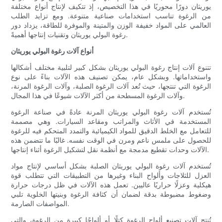
يوريثان دورًا محوريًا في هذا التخصيص، إذ تتكيف لإنتاج أنواع مختلفة
من الرغوة تناسب استخدامات صناعية متنوعة. ومع تزايد الطلب
العالمي على المواد خفيفة الوزن والمتينة والموفرة للطاقة، يزداد دور
رغوة البولي يوريثان وتقنيات إنتاجها أهميةً.
أنواع آلات رغوة البولي يوريثان
تتنوع آلات إنتاج رغوة البولي يوريثان بشكل كبير لتلبية مختلف أشكالها
واستخداماتها. وبشكل عام، يمكن تصنيف هذه الآلات بناءً على نوع
الرغوة التي تنتجها، حيث تُعد آلات الرغوة الصلبة، وآلات الرغوة المرنة،
وآلات الرغوة المسطحة من أكثر الآلات شيوعًا في هذا المجال.
تُستخدم آلات رغوة البولي يوريثان المرنة عادةً في صناعة الرغوة
المستخدمة في الأثاث والمراتب ومقاعد السيارات. وهي مصممة
للتعامل مع الخلط الدقيق للمواد الكيميائية والتمدد المتحكم فيه للرغوة
للحصول على ملمس ناعم ومرن في الوقت نفسه. غالبًا ما تتضمن هذه
الآلات وحدات تقطيع مدمجة مع أنظمة نقل لتشكيل الرغوة أثناء إنتاجها.
تُستخدم آلات رغوة البولي يوريثان الصلبة بشكل أساسي لإنتاج مواد
العزل للثلاجات وألواح البناء وغيرها من التطبيقات التي تتطلب قوة
هيكلية وعزلًا حراريًا عاليين. تعمل هذه الآلات في ظل درجات حرارة
وضغوط مضبوطة بدقة لضمان أن كثافة الرغوة وبنيتها الخلوية تلبي
المواصفات الصارمة.
تُنتج آلات تصنيع ألواح الرغوة كتلًا أو ألواحًا كبيرة من الرغوة، والتي