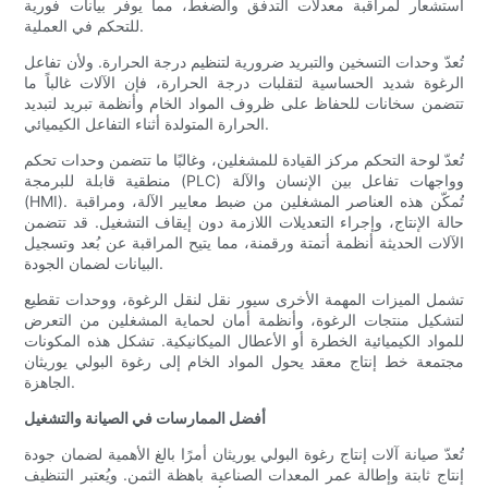
استشعار لمراقبة معدلات التدفق والضغط، مما يوفر بيانات فورية
للتحكم في العملية.
تُعدّ وحدات التسخين والتبريد ضرورية لتنظيم درجة الحرارة. ولأن تفاعل
الرغوة شديد الحساسية لتقلبات درجة الحرارة، فإن الآلات غالباً ما
تتضمن سخانات للحفاظ على ظروف المواد الخام وأنظمة تبريد لتبديد
الحرارة المتولدة أثناء التفاعل الكيميائي.
تُعدّ لوحة التحكم مركز القيادة للمشغلين، وغالبًا ما تتضمن وحدات تحكم
منطقية قابلة للبرمجة (PLC) وواجهات تفاعل بين الإنسان والآلة
(HMI). تُمكّن هذه العناصر المشغلين من ضبط معايير الآلة، ومراقبة
حالة الإنتاج، وإجراء التعديلات اللازمة دون إيقاف التشغيل. قد تتضمن
الآلات الحديثة أنظمة أتمتة ورقمنة، مما يتيح المراقبة عن بُعد وتسجيل
البيانات لضمان الجودة.
تشمل الميزات المهمة الأخرى سيور نقل لنقل الرغوة، ووحدات تقطيع
لتشكيل منتجات الرغوة، وأنظمة أمان لحماية المشغلين من التعرض
للمواد الكيميائية الخطرة أو الأعطال الميكانيكية. تشكل هذه المكونات
مجتمعة خط إنتاج معقد يحول المواد الخام إلى رغوة البولي يوريثان
الجاهزة.
أفضل الممارسات في الصيانة والتشغيل
تُعدّ صيانة آلات إنتاج رغوة البولي يوريثان أمرًا بالغ الأهمية لضمان جودة
إنتاج ثابتة وإطالة عمر المعدات الصناعية باهظة الثمن. ويُعتبر التنظيف