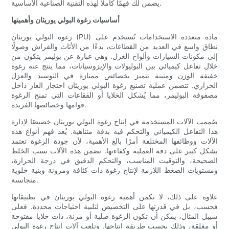
يضمن لك فهمًا كاملًا لهذه التقنية الصناعية الأساسية.
أساسيات رغوة البولي يوريثان وأهميتها
رغوة البولي يوريثان (PU) مادة متعددة الاستخدامات تُستخدم على
نطاق واسع في العديد من القطاعات، بدءًا من الأثاث والفراش وصولًا
إلى مكونات السيارات وألواح العزل. وهي عبارة عن بوليمر يتكون من
خلال تفاعل كيميائي بين البوليولات والإيزوسيانات، مما ينتج عنه رغوة
خفيفة الوزن ومتينة تتميز بخصائص ممتازة في التوسيد والعزل
الحراري. تتضمن عملية تصنيع رغوة البولي يوريثان احتجاز الغاز داخل
مصفوفة البوليمر، مما يُشكل الخلايا أو الفقاعات التي تمنح الرغوة
قوامها وخصائصها الفريدة.
صُممت الآلات المستخدمة في إنتاج رغوة البولي يوريثان خصيصًا لإدارة
هذا التفاعل الكيميائي والتحكم فيه بدقة متناهية. يُعد فهم أنواع هذه
الآلات ووظائفها المختلفة أمرًا بالغ الأهمية، لأن جودة الرغوة تعتمد
بشكل كبير على دقة العملية وكفاءتها. تضمن هذه الآلات نسب الخلط
الصحيحة، والتوقيت المناسب، والتحكم الدقيق في درجة الحرارة،
ومستويات الضغط اللازمة لإنتاج رغوة ذات كثافة ومرونة وبنية خلوية
متجانسة.
علاوة على ذلك، لا تكمن أهمية رغوة البولي يوريثان في تطبيقاتها
فحسب، بل في قدرتها على التخصيص لتلبية احتياجات محددة. فعلى
سبيل المثال، يمكن أن تكون الرغوة صلبة أو مرنة، ذات خلايا مفتوحة
أو مغلقة، وذلك بحسب طريقة إنتاجها. وتلعب آلات إنتاج رغوة البولي