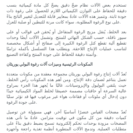
تستخدم بعض الآلات نظام ضخّ دقيق يضخّ كل مادة كيميائية بنسب
دقيقة للحفاظ على التوازن الكيميائي اللازم للحصول على رغوة ذات
جودة ثابتة. وتتميز هذه الآلات عادةً بمعايير قابلة للتعديل لتغيير الناتج بناءً
على نوع الرغوة المطلوبة، سواء كانت مرنة للتبطين أو صلبة للعزل.
بعد الخلط، يُنقل مزيج الرغوة المتفاعل أو يُحقن في قوالب أو على
سيور ناقلة، حسب الشكل النهائي للمنتج. وتشمل الآلات أيضًا وحدات
تقطيع آلية تقطع كتل الرغوة الكبيرة إلى صفائح أو أشكال مخصصة
لتناسب عمليات الإنتاج اللاحقة. ويتطلب هذا التسلسل بأكمله تزامنًا
وأتمتة دقيقة للحفاظ على جودة المنتج وكفاءة التصنيع.
المكونات الرئيسية وميزات آلات رغوة البولي يوريثان
تُعدّ آلات إنتاج رغوة البولي يوريثان مجموعة معقدة من مكونات متعددة
تعمل بتناغم لضمان دقة الإنتاج. ومن أهم هذه المكونات رأس الخلط،
حيث يلتقي البوليول والإيزوسيانات. غالبًا ما يُجهز هذا الجزء بمراوح
عالية السرعة أو حاقنات مصممة خصيصًا لخلط المواد الكيميائية جيدًا
دون إدخال أي ملوثات أو فقاعات هواء غير مرغوب فيها قد تؤثر سلبًا
على جودة الرغوة.
تُعدّ مضخات القياس عنصرًا أساسيًا آخر، فهي مسؤولة عن توصيل
كميات دقيقة من كل مكون في توقيت متزامن. عادةً ما تأتي هذه
المضخات مزودة بوحدات تحكم إلكترونية تسمح بضبط دقيق بناءً على
متطلبات العملية. وتدمج الآلات المتطورة أنظمة تغذية راجعة وأجهزة