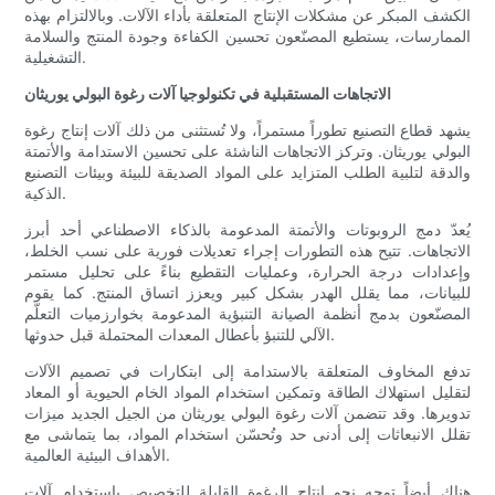
الكشف المبكر عن مشكلات الإنتاج المتعلقة بأداء الآلات. وبالالتزام بهذه
الممارسات، يستطيع المصنّعون تحسين الكفاءة وجودة المنتج والسلامة
التشغيلية.
الاتجاهات المستقبلية في تكنولوجيا آلات رغوة البولي يوريثان
يشهد قطاع التصنيع تطوراً مستمراً، ولا تُستثنى من ذلك آلات إنتاج رغوة
البولي يوريثان. وتركز الاتجاهات الناشئة على تحسين الاستدامة والأتمتة
والدقة لتلبية الطلب المتزايد على المواد الصديقة للبيئة وبيئات التصنيع
الذكية.
يُعدّ دمج الروبوتات والأتمتة المدعومة بالذكاء الاصطناعي أحد أبرز
الاتجاهات. تتيح هذه التطورات إجراء تعديلات فورية على نسب الخلط،
وإعدادات درجة الحرارة، وعمليات التقطيع بناءً على تحليل مستمر
للبيانات، مما يقلل الهدر بشكل كبير ويعزز اتساق المنتج. كما يقوم
المصنّعون بدمج أنظمة الصيانة التنبؤية المدعومة بخوارزميات التعلّم
الآلي للتنبؤ بأعطال المعدات المحتملة قبل حدوثها.
تدفع المخاوف المتعلقة بالاستدامة إلى ابتكارات في تصميم الآلات
لتقليل استهلاك الطاقة وتمكين استخدام المواد الخام الحيوية أو المعاد
تدويرها. وقد تتضمن آلات رغوة البولي يوريثان من الجيل الجديد ميزات
تقلل الانبعاثات إلى أدنى حد وتُحسّن استخدام المواد، بما يتماشى مع
الأهداف البيئية العالمية.
هناك أيضاً توجه نحو إنتاج الرغوة القابلة للتخصيص باستخدام آلات