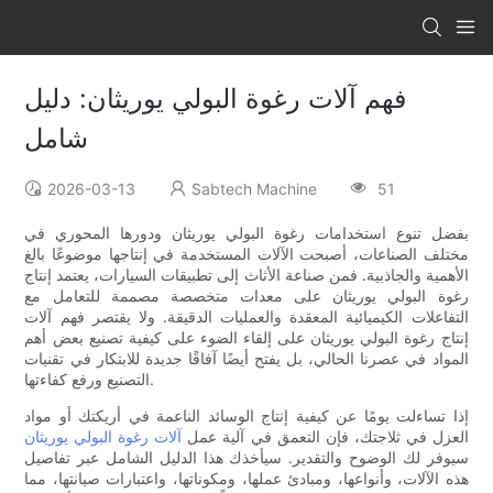
فهم آلات رغوة البولي يوريثان: دليل
شامل
2026-03-13
Sabtech Machine
51
بفضل تنوع استخدامات رغوة البولي يوريثان ودورها المحوري في
مختلف الصناعات، أصبحت الآلات المستخدمة في إنتاجها موضوعًا بالغ
الأهمية والجاذبية. فمن صناعة الأثاث إلى تطبيقات السيارات، يعتمد إنتاج
رغوة البولي يوريثان على معدات متخصصة مصممة للتعامل مع
التفاعلات الكيميائية المعقدة والعمليات الدقيقة. ولا يقتصر فهم آلات
إنتاج رغوة البولي يوريثان على إلقاء الضوء على كيفية تصنيع بعض أهم
المواد في عصرنا الحالي، بل يفتح أيضًا آفاقًا جديدة للابتكار في تقنيات
التصنيع ورفع كفاءتها.
إذا تساءلت يومًا عن كيفية إنتاج الوسائد الناعمة في أريكتك أو مواد
العزل في ثلاجتك، فإن التعمق في آلية عمل
آلات رغوة البولي يوريثان
سيوفر لك الوضوح والتقدير. سيأخذك هذا الدليل الشامل عبر تفاصيل
هذه الآلات، وأنواعها، ومبادئ عملها، ومكوناتها، واعتبارات صيانتها، مما