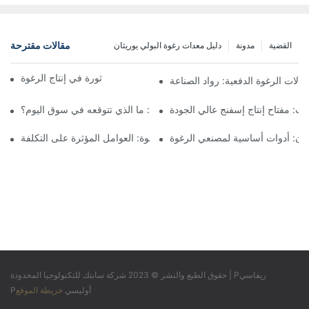
مقالات مقترحة
القضية
مدونة
دليل معدات رغوة البولي يوريثان
آلات الرغوة المستمرة: ثورة في إنتاج الرغوة
آلات الرغوة الدفعية: رواد الصناعة
تب: مفتاح إنتاج إسفنج عالي الجودة
أسعار آلات الرغوة الدفعية: ما الذي تتوقعه في سوق اليوم؟
يثان: أدوات أساسية لمصنعي الرغوة
أسعار آلات إعادة ربط الرغوة: العوامل المؤثرة على التكلفة
Pريفاسي
حقوق الطبع والنشر © 2023 شركة سابتك للتكنولوجيا المحدودة |
Pأوليسي
خريطة الموقع