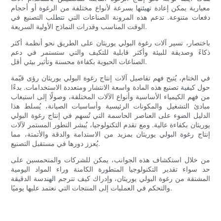
معيارية يمكن إعادة تهيئتها بسرعة لأنواع مختلفة من الرغوة أو أحجام
دفعات متنوعة. تدعم هذه المرونة الصناعات التي تتطلب التصنيع في
الوقت المناسب وقدرات النماذج الأولية السريعة.
باختصار، تسير آلات رغوة البولي يوريثان على الطريق نحو أنظمة أكثر
ذكاءً وصديقة للبيئة وأكثر قابلية للتكيف والتي ستستمر في دعم
الصناعات الحيوية بكفاءة محسنة وتأثير بيئي أقل.
في الختام، يُتيح فهم تفاصيل آلات إنتاج رغوة البولي يوريثان رؤى قيّمة
حول كيفية تصنيع هذه المادة واسعة الانتشار ومتعددة الاستخدامات. بدءًا
من فهم الكيمياء الأساسية وأنواع الآلات المختلفة، وصولًا إلى استيعاب
مبادئ التشغيل والمكونات الرئيسية وأساسيات الصيانة، يُسلط هذا
الدليل الضوء على العناصر الحاسمة التي تُسهم في إنتاج رغوة البولي
يوريثان بكفاءة عالية. ومع تقدم التكنولوجيا، يُبشر التطور المستمر لآلات
إنتاج رغوة البولي يوريثان بمزيد من الاستدامة والدقة والأتمتة، مما
يُعزز دورها في مستقبل التصنيع.
من خلال استكشاف هذه الجوانب، يمكن للشركات والمتحمسين على
حد سواء تقدير التكنولوجيا المتطورة الكامنة وراء المواد اليومية
المشتقة من رغوة البولي يوريثان، وإدراك كيف تترجم الهندسة الدقيقة
والتحكم في العمليات إلى المنتجات التي نعتمد عليها يوميًا.