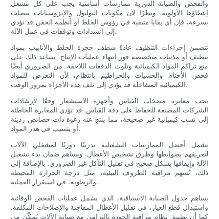
والفحص والصيانة الدورية ممارسات أساسية يجب على كل مشغل
إعطاؤها الأولوية. ونظرًا لأن مكونات البوليول والإيزوسيانات تتصلب
بسرعة، فإن أي بقايا متبقية في رؤوس الخلط أو أنظمة الحقن قد تؤدي
إلى انسدادات وتوقفات في عمل الآلة.
تتضمن إجراءات التنظيف عادةً شطف حجرة الخلط والأنابيب بمواد
تنظيف أو مذيبات متخصصة فور انتهاء عمليات الإنتاج. يساعد ذلك على
منع تراكم المواد الكيميائية وتلوث الدفعات اللاحقة. من الضروري أيضًا
فحص الأختام والحشيات والخراطيم بانتظام، لأن التعرض للمواد
الكيميائية المتفاعلة قد يؤدي إلى تلف هذه الأجزاء بمرور الوقت.
يجب معايرة مضخات القياس وأجهزة الاستشعار وفقًا لإرشادات
الشركات المصنعة للحفاظ على دقة القياس. قد تؤدي المعايرة الخاطئة
إلى نسب كيميائية غير صحيحة، مما ينتج عنه رغوة ذات خصائص رديئة
أو يتسبب في هدر المواد.
تشمل أفضل الممارسات التشغيلية تدريبًا دوريًا لمشغلي الآلات
لتعريفهم بضوابطها وطرق تشخيص الأعطال. ويساهم ضمان بدء تشغيل
الآلة وإيقافها بشكل صحيح في تقليل التآكل غير الضروري. بالإضافة إلى
ذلك، تُسهم مراقبة الظروف البيئية، مثل درجة الحرارة المحيطة
والرطوبة، في استقرار العملية.
يساهم جدول الصيانة الاستباقية، الذي يشمل عمليات الفحص الوقائية
واستبدال قطع الغيار، في تقليل الأعطال المفاجئة والإصلاحات المكلفة.
كما أن تطبيق نظام مراقبة الجودة بالتزامن مع صيانة الآلات يُمكّن من