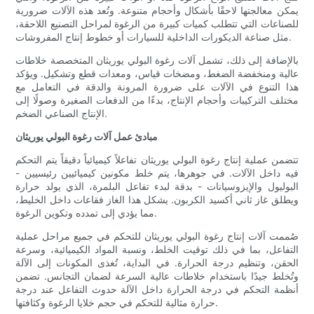
يمكن معالجتها لاحقًا بأشكال وأحجام متنوعة. وتُعد هذه الآلات ضرورية
للصناعات التي تتطلب كميات كبيرة من الرغوة لمراحل التصنيع اللاحقة،
مثل صناعة الديكورات الداخلية للسيارات أو خطوط إنتاج المفروشات.
بالإضافة إلى ذلك، تشمل آلات رغوة البولي يوريثان المتخصصة خلاطات
عالية ومنخفضة الضغط، ومضخات قياس، ومعدات قطع وتشكيل. ويؤكد
هذا التنوع في الآلات على ضرورة المرونة والدقة في التعامل مع
مختلف التركيبات وأحجام الإنتاج، بدءًا من الدفعات الصغيرة وصولًا إلى
الإنتاج الصناعي الضخم.
مبادئ عمل آلات رغوة البولي يوريثان
تتضمن عملية إنتاج رغوة البولي يوريثان تفاعلاً كيميائياً دقيقاً يتم التحكم
فيه داخل الآلات. في جوهرها، يتم خلط مكونين كيميائيين رئيسيين -
البوليول والإيزوسيانات - بدقة لبدء تفاعل البلمرة، الذي يولد حرارة
ويطلق غاز ثاني أكسيد الكربون. يشكل هذا الغاز فقاعات داخل الخليط،
مما يؤدي إلى تمدده وتكوين الرغوة.
صُممت آلات إنتاج رغوة البولي يوريثان للتحكم في جميع مراحل عملية
التفاعل، بما في ذلك توقيت الخلط، ونسبة المواد الكيميائية، وسرعة
الحقن، وتنظيم درجة الحرارة. في البداية، تُغذى المكونات إلى الآلة
وتُخلط جيدًا باستخدام خلاطات عالية السرعة لضمان التجانس. تضمن
أنظمة التحكم في درجة الحرارة داخل الآلة حدوث التفاعل عند درجة
حرارة مثالية للتحكم في حجم خلايا الرغوة وكثافتها.