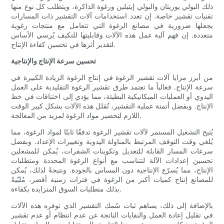
ذلك البولي يوريثان والبولي إيثيلين ورغوة الذاكرة، ويتطلب كل نوع منها
تقنيات تقشير خاصة. إن تعدد استخدامات آلات التقشير ذات المسارات
يجعلها ضرورية في مصانع الرغوة التي تتعامل مع منتجات رغوية
متعددة. إن فهم آلية عمل هذه الآلات وقابليتها للتكيف يُرسي الأساس
لتقدير أثرها في تحسين كفاءة الإنتاج.
تحسين سرعة الإنتاج والإنتاجية
من أبرز مزايا آلات تقشير الرغوة في إنتاج الرغوة الزيادة الكبيرة في
سرعة الإنتاج. فغالباً ما تعتمد طرق تقشير الرغوة التقليدية على العمل
اليدوي أو العمليات الميكانيكية البطيئة، مما يؤدي إلى اختناقات في خط
الإنتاج. وبفضل أتمتة عملية التقشير، تُقلل هذه الآلات بشكل كبير الوقت
اللازم لتحضير مواد الرغوة لمزيد من المعالجة.
يُتيح التشغيل المستمر لآلات تقشير الرغوة تدفقًا ثابتًا لمواد الرغوة، مما
يُلغي وقت التوقف المرتبط بالمناولة اليدوية وتغييرات الإعداد. وبفضل
سرعات المسار القابلة للتعديل وتكوينات الشفرات، يُمكن للمشغلين
تحسين إعدادات الآلة لتتناسب مع أنواع الرغوة المحددة ومتطلبات
الإنتاج، مما يُسرّع الإنتاجية دون المساس بالجودة. ونتيجةً لذلك، يُمكن
للمصانع إنتاج كميات أكبر من الرغوة في فترات زمنية أقصر، مُلبّيةً
بذلك متطلبات السوق المتزايدة بكفاءة.
بالإضافة إلى ذلك، يساهم ثبات سُمك التقشير الذي توفره هذه الآلات
في تقليل إعادة العمل والنفايات الناتجة عن عدم انتظام أو عدم تقشير