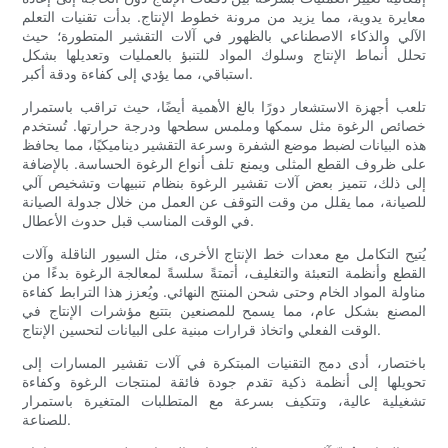
معايرة يدوية، مما يزيد من مرونة خطوط الإنتاج. بدأت تقنيات التعلم
الآلي والذكاء الاصطناعي بالظهور في آلات التقشير المتطورة؛ حيث
تحلل أنماط الإنتاج وسلوك المواد للتنبؤ بالعمليات وتعديلها بشكل
استباقي، مما يؤدي إلى كفاءة ودقة أكبر.
تلعب أجهزة الاستشعار دورًا بالغ الأهمية أيضًا، حيث تراقب باستمرار
خصائص الرغوة مثل سمكها وملمس سطحها ودرجة حرارتها. تُستخدم
هذه البيانات لضبط موضع الشفرة وسرعة التقشير ديناميكيًا، مما يحافظ
على ظروف القطع المثلى ويمنع تلف أنواع الرغوة الحساسة. بالإضافة
إلى ذلك، تتميز بعض آلات تقشير الرغوة بنظام تنبيهات وتشخيص آلي
للصيانة، مما يقلل من وقت التوقف عن العمل من خلال جدولة الصيانة
في الوقت المناسب قبل حدوث الأعطال.
يُتيح التكامل مع معدات خط الإنتاج الأخرى، مثل السيور الناقلة وآلات
القطع وأنظمة التعبئة والتغليف، أتمتةً سلسةً لمعالجة الرغوة بدءًا من
مناولة المواد الخام وحتى شحن المنتج النهائي. ويُعزز هذا الترابط كفاءة
المصنع بشكل عام، مما يسمح للمصنعين بتتبع مؤشرات الإنتاج في
الوقت الفعلي واتخاذ قرارات مبنية على البيانات لتحسين الإنتاج.
باختصار، أدى دمج التقنيات المبتكرة في آلات تقشير المسارات إلى
تحويلها إلى أنظمة ذكية تقدم جودة فائقة لمنتجات الرغوة وكفاءة
تشغيلية عالية، وتتكيف بسرعة مع المتطلبات المتغيرة باستمرار
للصناعة.