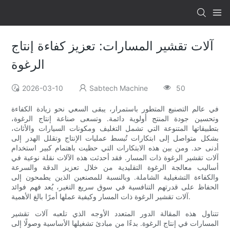
آلات تقشير المسارات: تعزيز كفاءة إنتاج
الرغوة
2026-03-10
Sabtech Machine
50
في عالم التصنيع المتطور باستمرار، يبقى السعي نحو زيادة الكفاءة
وتحسين جودة المنتج أولوية دائمة. وتسعى صناعة إنتاج الرغوة،
بتطبيقاتها المتنوعة التي تشمل التغليف ومكونات السيارات والأثاث،
بشكل متواصل إلى ابتكارات تُبسط عمليات الإنتاج وتقلل الهدر إلى
أدنى حد. ومن بين هذه الابتكارات التي حظيت باهتمام كبير استخدام
آلات تقشير الرغوة ذات المسار. فقد أحدثت هذه الآلات نقلة نوعية في
أساليب معالجة الرغوة التقليدية من خلال تعزيز الدقة والسرعة
والكفاءة التشغيلية الشاملة. وبالنسبة للمصنعين الذين يطمحون إلى
الحفاظ على قدرتهم التنافسية في سوق سريع التغير، يُعد فهم فوائد
آلات تقشير الرغوة ذات المسار وكيفية عملها أمرًا بالغ الأهمية.
تتناول هذه المقالة الدور المتعدد الأوجه الذي تلعبه آلات تقشير
المسارات في إنتاج الرغوة. بدءًا من مبادئ تشغيلها الأساسية وصولًا إلى