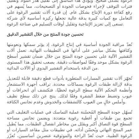
الرغوة بشكل صحيح. ويؤدي هذا التناسق إلى تقليل هدر المواد وتقليل
فترات التوقف لإجراء فحوصات الجودة أو التصحيحات، مما يُسهم في
رفع كفاءة دورة الإنتاج بشكل عام. إن قدرة آلات تقشير الرغوة على
التعامل مع كميات كبيرة بدقة عالية تجعلها ركيزة أساسية لأي شركة
تسعى إلى تعزيز الإنتاجية وتقليل أوقات التسليم في صناعة الرغوة.
تحسين جودة المنتج من خلال التقشير الدقيق
تُعدّ مراقبة الجودة أساسية في إنتاج الرغوة، إذ يؤثر سمكها ونعومتها
وكثافتها بشكل مباشر على أدائها في التطبيقات النهائية. تعمل آلات
التقشير الآلية على تحسين جودة المنتج من خلال ضمان تقشير أسطح
الرغوة بشكل موحد وفقًا لمواصفات دقيقة. يصعب تحقيق هذا المستوى
من الدقة باستخدام التقشير اليدوي أو الآلات البدائية.
تُجهّز آلات تقشير المسارات المتطورة بأدوات قطع دقيقة قابلة للتعديل
بدقة لإزالة طبقات الرغوة بسماكات محددة. تراقب أجهزة الاستشعار
وأنظمة التحكم الآلية سطح الرغوة لحظيًا، فتكتشف أي انحرافات أو
عيوب وتضبط ضغط الشفرة وفقًا لذلك. ينتج عن ذلك سطح نظيف
وأملس خالٍ من العيوب كالتشققات والخدوش وعدم تجانس الكثافة.
تُسهّل جودة السطح المُحسّنة عملية التماسك في عمليات التغليف التي
تجمع بين طبقات أو أغطية رغوية متعددة. ويضمن تجانس مساحة
السطح قوة التصاق أكبر ويقلل من مخاطر انفصال الطبقات، مما يُطيل
عمر المنتج النهائي ويُحسّن أدائه. في تطبيقات مثل مقاعد السيارات أو
الرغوة الطبية، حيث تُعدّ الراحة والموثوقية عنصرين أساسيين، تُعزّز