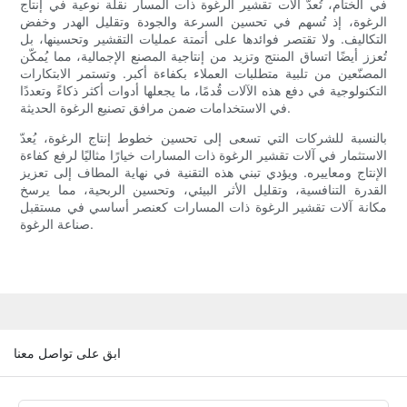
في الختام، تُعدّ آلات تقشير الرغوة ذات المسار نقلة نوعية في إنتاج
الرغوة، إذ تُسهم في تحسين السرعة والجودة وتقليل الهدر وخفض
التكاليف. ولا تقتصر فوائدها على أتمتة عمليات التقشير وتحسينها، بل
تُعزز أيضًا اتساق المنتج وتزيد من إنتاجية المصنع الإجمالية، مما يُمكّن
المصنّعين من تلبية متطلبات العملاء بكفاءة أكبر. وتستمر الابتكارات
التكنولوجية في دفع هذه الآلات قُدمًا، ما يجعلها أدوات أكثر ذكاءً وتعددًا
في الاستخدامات ضمن مرافق تصنيع الرغوة الحديثة.
بالنسبة للشركات التي تسعى إلى تحسين خطوط إنتاج الرغوة، يُعدّ
الاستثمار في آلات تقشير الرغوة ذات المسارات خيارًا مثاليًا لرفع كفاءة
الإنتاج ومعاييره. ويؤدي تبني هذه التقنية في نهاية المطاف إلى تعزيز
القدرة التنافسية، وتقليل الأثر البيئي، وتحسين الربحية، مما يرسخ
مكانة آلات تقشير الرغوة ذات المسارات كعنصر أساسي في مستقبل
صناعة الرغوة.
ابق على تواصل معنا