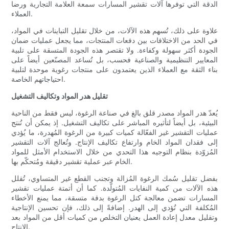
الدقة التي توفرها آلات تقشير المسارات سمعة العلامة التجارية ورضا
العملاء.
علاوة على ذلك، تُسهم هذه الآلات، من خلال تقليل التباينات في المواد،
في الحد من الاختلافات بين دفعات المنتجات، مما يجعل عمليات ضمان
الجودة أكثر سهولة وكفاءة. ولا تقتصر هذه الجودة المتسقة على تلبية
المعايير التنظيمية والصناعية فحسب، بل تُساعد المصنّعين أيضاً على
بناء الثقة مع العملاء الذين يعتمدون على منتجات رغوية موحدة لتلبية
احتياجاتهم الخاصة.
تقليل هدر المواد وتكاليف التشغيل
يُعدّ هدر المواد مصدر قلق بالغ في صناعة الرغوة، ليس فقط من الناحية
البيئية، بل أيضاً لتأثيره المباشر على تكاليف التشغيل. إذ يمكن أن تُنتج
عمليات التقشير غير الفعّالة كميات كبيرة من الرغوة المُهدرة، ما يُؤدي
إلى فقدان المواد الخام وارتفاع تكاليف الإنتاج. وتُعالج آلات التقشير
المُزوّدة بنظام التوجيه هذا التحدي من خلال الاستخدام الأمثل للمواد
الخام عبر عملية تقشير دقيقة ومُتحكّم بها.
بفضل تقليل سُمك الرغوة المُزالة وتجنب القطع غير المتساوي، تُقلل
هذه الآلات من كمية النفايات المُتولّدة. كما أن أتمتة عمليات تقشير
المسارات تضمن معالجة كتل الرغوة بدقة متسقة، مما يمنع الأخطاء
المُكلفة التي تُؤدي إلى الهدر. إضافةً إلى ذلك، فإن تحسين الإنتاجية
وتقليل معدل إعادة العمل يعنيان التخلص من كميات أقل من المواد بعد
الإنتاج.