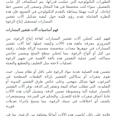
التطورات التكنولوجية التي حسّنت قدراتها، يتم استكشاف كل جانب
بالتفصيل. سواء كنت متخصصًا في هذا المجال وتسعى إلى تحسين خط
إنتاجك، أو كنت مهتمًا ببساطة بالتقدم التكنولوجي في التصنيع، فإن هذه
النظرة الشاملة تقدم رؤى قيّمة حول كيفية تشكيل آلات تقشير
المسارات لمستقبل إنتاج الرغوة.
فهم أساسيات آلات تقشير المسارات
لفهم كيف تُحسّن آلات تقشير المسارات كفاءة إنتاج الرغوة، من
الضروري معرفة ماهية هذه الآلات وكيفية عملها. تُعدّ آلات تقشير
المسارات في جوهرها معدات متخصصة مصممة لإزالة طبقات رقيقة
من كتل أو ألواح الرغوة، مما يُحسّن سطح المنتج ويضمن تجانس
سماكته. تُعتبر عملية التقشير هذه بالغة الأهمية في تجهيز الرغوة
لعمليات لاحقة مثل التغليف والتقطيع والتعبئة.
تتضمن هذه العملية تغذية مواد الرغوة على ناقل أو نظام مسار، حيث
تقوم شفرات أو سكاكين التقشير بإزالة الطبقات السطحية غير
المرغوب فيها بشكل منهجي. وعلى عكس طرق التقشير اليدوية أو
التقليدية، التي تتطلب عمالة كثيفة وتفتقر إلى الدقة، توفر آلات التقشير
بالمسار عملية آلية ومضبوطة تضمن الدقة. وتشمل آليات هذه الآلات
عادةً أعماق شفرات قابلة للتعديل، والتحكم في السرعة، ومستشعرات
تكشف أي اختلافات في سمك الرغوة، مما يسمح بإجراء تعديلات
فورية.
علاوة على ذلك، تُناسب هذه الآلات أنواعًا مختلفة من الرغوة، بما في