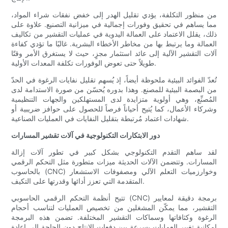
من منظور التكلفة، يؤدي تقليل الهدر إلى خفض نفقات شراء المواد،
مما يساهم في تحقيق وفورات إجمالية في ميزانية التصنيع. علاوة على
ذلك، يقلل الاعتماد على العمالة اليدوية في عمليات التقشير من تكاليف
العمالة وما يرتبط بها من مخاطر الأخطاء البشرية. غالبًا ما تؤدي كفاءة
آلات التقشير الآلية إلى عائد استثمار مجزٍ، حيث لا يستغرق الأمر وقتًا
طويلاً حتى تعوض الوفورات تكلفة المعدات الأولية.
تُعدّ الفوائد البيئية ملحوظة أيضاً، إذ يُسهم تقليل نفايات الرغوة في الحدّ
من البصمة البيئية للمصنع. وهذا بدوره يُحسّن من صورة الاستدامة لدى
المُصنِّع، وهي أولوية متزايدة لدى المستهلكين والجهات التنظيمية
وشركاء الأعمال، كما يُتيح أحياناً فرصاً للحصول على حوافز ضريبية أو
شهادات اعتماد مُرتبطة بتقليل النفايات في العمليات الصناعية.
دور الابتكارات التكنولوجية في آلات تقشير المسارات
لقد ساهم التقدم التكنولوجي بشكل كبير في تطور آلات إزالة
المسارات. وتتضمن الآلات الحديثة ميزات متطورة مثل التحكم الرقمي
بالحاسوب (CNC) وخوارزميات التعلم الآلي ومصفوفات الاستشعار
المتقدمة التي تعزز أدائها وقدرتها على التكيف.
تتيح أنظمة التحكم الرقمي الحاسوبي (CNC) برمجة دقيقة لمعايير
التقشير، مما يمكّن المشغلين من تخصيص العمليات لتناسب أحجام
الرغوة وكثافاتها وسماكات التقشير المختلفة. تضمن هذه البرمجة
إمكانية تغيير العمليات بسرعة بين دفعات الإنتاج دون الحاجة إلى إعادة