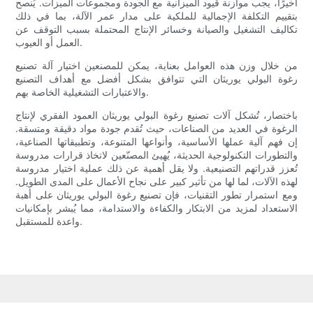
أخيرًا، يجب موازنة قيود الميزانية مع الجودة ومجموعات الميزات. يُنصح
بتقييم التكلفة الإجمالية للملكية على مدار عمر الآلة، بما في ذلك
تكاليف التشغيل والصيانة وخسائر الإنتاج المحتملة بسبب التوقف عن
العمل أو العيوب.
من خلال وزن هذه العوامل بعناية، يمكن للمصنعين اختيار آلة تصنيع
رغوة البولي يوريثان التي تتوافق بشكل أفضل مع أهداف التصنيع
والاعتبارات التشغيلية الخاصة بهم.
باختصار، تُشكل آلات تصنيع رغوة البولي يوريثان العمود الفقري لإنتاج
الرغوة في العديد من الصناعات، حيث تُقدم جودة مواد دقيقة ومتسقة.
إن فهم آلية عملها الأساسية، وأنواعها المتنوعة، وتطبيقاتها الصناعية،
والتطورات التكنولوجية الحديثة، يُهيئ المصنّعين لاتخاذ قرارات مدروسة
تُعزز قدراتهم التصنيعية. ولا يقل أهمية عن ذلك عملية اختيار مدروسة
لهذه الآلات، لما لها من تأثير كبير على نجاح الأعمال على المدى الطويل.
ومع استمرار تطور التقنيات، فإن تصنيع رغوة البولي يوريثان على أهبة
الاستعداد لمزيد من الابتكار والكفاءة والاستدامة، مما يُبشر بإمكانيات
واعدة للمستقبل.