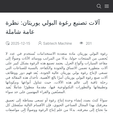
آلات تصنيع رغوة البولي يوريثان: نظرة
عامة شاملة
2025-12-15
Sabtech Machine
201
رغوة البولي يوريثان مادة متعددة الاستخدامات تُستخدم في عدد لا
يُحصى من المنتجات حولنا، بدءًا من المراتب ووسائد الأثاث وصولًا إلى
مقاعد السيارات وألواح العزل. يعتمد تصنيع هذه الرغوة بشكل كبير على
آلات متطورة تضمن الاتساق والجودة والكفاءة. بالنسبة للصناعات التي
تسعى لإنتاج رغوة بولي يوريثان عالية الجودة، يُعد فهم دور ووظائف
آلات صنع رغوة البولي يوريثان أمرًا بالغ الأهمية. تأخذك هذه المقالة في
رحلة ثاقبة إلى عالم هذه الآلات، حيث تتناول أنواعها ومكوناتها
وتطبيقاتها والتطورات التكنولوجية فيها، مقدمةً منظورًا شاملًا يُفيد
المصنّعين والقراء المهتمين على حد سواء.
سواءً كنتَ بصدد إنشاء وحدة إنتاج رغوة أو تسعى ببساطة إلى تعميق
معرفتك بهذا المجال الصناعي الحيوي، فإن الأقسام التالية ستُفصّل كل
ما تحتاج إلى معرفته. بدءًا من علم إنتاج الرغوة ووصولًا إلى مواصفات