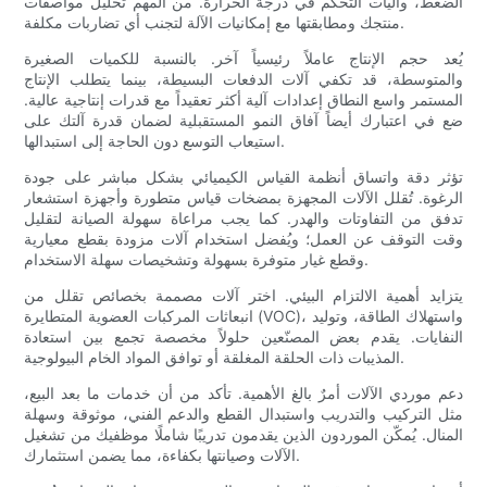
الضغط، وآليات التحكم في درجة الحرارة. من المهم تحليل مواصفات
منتجك ومطابقتها مع إمكانيات الآلة لتجنب أي تضاربات مكلفة.
يُعد حجم الإنتاج عاملاً رئيسياً آخر. بالنسبة للكميات الصغيرة
والمتوسطة، قد تكفي آلات الدفعات البسيطة، بينما يتطلب الإنتاج
المستمر واسع النطاق إعدادات آلية أكثر تعقيداً مع قدرات إنتاجية عالية.
ضع في اعتبارك أيضاً آفاق النمو المستقبلية لضمان قدرة آلتك على
استيعاب التوسع دون الحاجة إلى استبدالها.
تؤثر دقة واتساق أنظمة القياس الكيميائي بشكل مباشر على جودة
الرغوة. تُقلل الآلات المجهزة بمضخات قياس متطورة وأجهزة استشعار
تدفق من التفاوتات والهدر. كما يجب مراعاة سهولة الصيانة لتقليل
وقت التوقف عن العمل؛ ويُفضل استخدام آلات مزودة بقطع معيارية
وقطع غيار متوفرة بسهولة وتشخيصات سهلة الاستخدام.
يتزايد أهمية الالتزام البيئي. اختر آلات مصممة بخصائص تقلل من
انبعاثات المركبات العضوية المتطايرة (VOC)، واستهلاك الطاقة، وتوليد
النفايات. يقدم بعض المصنّعين حلولاً مخصصة تجمع بين استعادة
المذيبات ذات الحلقة المغلقة أو توافق المواد الخام البيولوجية.
دعم موردي الآلات أمرٌ بالغ الأهمية. تأكد من أن خدمات ما بعد البيع،
مثل التركيب والتدريب واستبدال القطع والدعم الفني، موثوقة وسهلة
المنال. يُمكّن الموردون الذين يقدمون تدريبًا شاملًا موظفيك من تشغيل
الآلات وصيانتها بكفاءة، مما يضمن استثمارك.