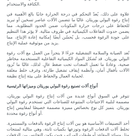
الكثافة والاستخدام.
علاوة على ذلك، يُعدّ التحكم في درجة الحرارة جانبًا بالغ الأهمية في
إنتاج رغوة البولي يوريثان. غالبًا ما تتضمن الآلات عناصر تسخين أو تبريد
للحفاظ على درجات حرارة المكونات ضمن الحدود المطلوبة، مما
يضمن حدوث التفاعلات الكيميائية في ظروف مثالية. لا يؤثر هذا التنظيم
على جودة الرغوة فحسب، بل يُحسّن أيضًا إمكانية إعادة الإنتاج، مما
يزيد من موثوقية عملية الإنتاج.
تُعد الصيانة والسلامة التشغيلية جزءًا لا يتجزأ من العمل مع آلات رغوة
البولي يوريثان. قد تُشكل المواد الكيميائية التفاعلية المستخدمة مخاطر
صحية، وعادةً ما تعمل المعدات تحت ضغط عالٍ. لذلك، غالبًا ما تُزود
الآلات بأقفال أمان، وأنظمة إيقاف تشغيل طارئة، وغرف خلط مغلقة
لحماية العمال والحفاظ على بيئة إنتاج نظيفة.
أنواع آلات تصنيع رغوة البولي يوريثان وميزاتها الرئيسية
تتوفر في السوق أنواع عديدة من آلات إنتاج رغوة البولي يوريثان،
مصممة لتلبية الاحتياجات المتنوعة للصناعات التي تستخدم رغوة البولي
يوريثان. يتميز كل نوع بخصائص مميزة مصممة خصيصًا لمقاييس إنتاج
أو أنواع رغوة محددة.
أحد التصنيفات الأساسية هو بين آلات إنتاج الرغوة بالدفعات والمستمرة.
تخلط آلات الدفعات الرغوة وتوزعها بكميات ثابتة، وهي مثالية لمنتجات
مثل وسائد المقاعد أو طبقات المراتب حيث يكون التجانس بين الدفعات