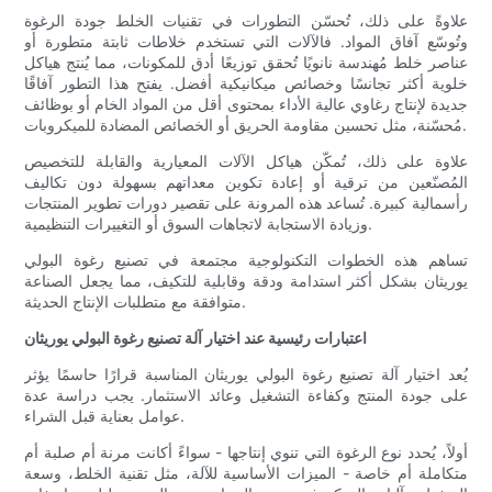
علاوةً على ذلك، تُحسّن التطورات في تقنيات الخلط جودة الرغوة
وتُوسّع آفاق المواد. فالآلات التي تستخدم خلاطات ثابتة متطورة أو
عناصر خلط مُهندسة نانويًا تُحقق توزيعًا أدق للمكونات، مما يُنتج هياكل
خلوية أكثر تجانسًا وخصائص ميكانيكية أفضل. يفتح هذا التطور آفاقًا
جديدة لإنتاج رغاوي عالية الأداء بمحتوى أقل من المواد الخام أو بوظائف
مُحسّنة، مثل تحسين مقاومة الحريق أو الخصائص المضادة للميكروبات.
علاوة على ذلك، تُمكّن هياكل الآلات المعيارية والقابلة للتخصيص
المُصنّعين من ترقية أو إعادة تكوين معداتهم بسهولة دون تكاليف
رأسمالية كبيرة. تُساعد هذه المرونة على تقصير دورات تطوير المنتجات
وزيادة الاستجابة لاتجاهات السوق أو التغييرات التنظيمية.
تساهم هذه الخطوات التكنولوجية مجتمعة في تصنيع رغوة البولي
يوريثان بشكل أكثر استدامة ودقة وقابلية للتكيف، مما يجعل الصناعة
متوافقة مع متطلبات الإنتاج الحديثة.
اعتبارات رئيسية عند اختيار آلة تصنيع رغوة البولي يوريثان
يُعد اختيار آلة تصنيع رغوة البولي يوريثان المناسبة قرارًا حاسمًا يؤثر
على جودة المنتج وكفاءة التشغيل وعائد الاستثمار. يجب دراسة عدة
عوامل بعناية قبل الشراء.
أولاً، يُحدد نوع الرغوة التي تنوي إنتاجها - سواءً أكانت مرنة أم صلبة أم
متكاملة أم خاصة - الميزات الأساسية للآلة، مثل تقنية الخلط، وسعة