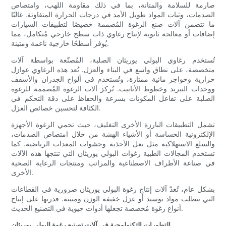
صارمة للسلامة والمتانة، بما في ذلك مقاومة اللهب، وامتصاص
الصدمات، وثبات المواد طويل الأمد في درجات الحرارة المتفاوتة. غالبًا
ما تتضمن آلات صنع الرغوة المُصممة خصيصًا لتطبيقات السيارات
إضافات أو معالجة ثانوية لإنتاج رغاوي ذات سطح خارجي مُتكامل، مما
يُوفر أسطحًا خارجية ناعمة ومتينة.
تُستخدم رغاوي البولي يوريثان الصلبة، المُصنّعة بواسطة آلات
متخصصة، على نطاق واسع في البناء والعزل. تُعد هذه الرغاوي عوازل
حرارية وحواجز مائية ممتازة، وتُستخدم في ألواح الجدران والأسقف
ووحدات التبريد وخطوط الأنابيب. تُركز آلات الرغوة المُصممة للرغوة
الصلبة على تفاعل المكونات بسرعة والحفاظ على دقة التحكم في
الكثافة لتحسين خصائص العزل.
تشمل التطبيقات البارزة الأخرى التغليف، حيث تحمي الرغوة الأجهزة
الإلكترونية الحساسة أو الأشياء الهشة من خلال امتصاص الصدمات،
والسلع الاستهلاكية مثل نعل الأحذية وحشوات المعدات الرياضية. كما
تستخدم المجالات الطبية رغوات البولي يوريثان التي تنتجها هذه الآلات
في صناعة الأطراف الاصطناعية والمراتب ومنتجات الرعاية الصحية
الأخرى.
بشكل عام، تُعدّ آلات إنتاج رغوة البولي يوريثان ضرورية في القطاعات
التي تتطلب مواد توسيد أو عزل خفيفة الوزن ومتينة. قدرتها على إنتاج
أنواع رغوة مُخصصة تجعلها أدوات حيوية في التصنيع الحديث.
التطورات التكنولوجية في آلات تصنيع رغوة البولي يوريثان