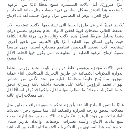
أمرًا ضروريًا. أما الآلات المستمرة فتنتج تدفقًا ثابتًا من الرغوة،
ويُستخدم هذا التدفق بشكل أساسي في تطبيقات مثل بطانة السجاد أو
ألواح العزل. يوفر كلا النظامين مزايا وعيوبًا حسب أهداف الإنتاج.
يُلاحظ تمييزٌ آخر في طرق الخلط التي تستخدمها الآلات. تستخدم آلات
الضغط العالي مضخاتٍ قويةً لحقن المواد الخام بضغوطٍ تضمن ذراتٍ
دقيقةً وخلطًا سريعًا. تُفضّل هذه الآلات لإنتاج رغاوي مرنة عالية الكثافة
حيث يكون اتساق بنية الخلية أمرًا بالغ الأهمية. من ناحيةٍ أخرى،
تستخدم آلات الضغط المنخفض تصاميم مضخاتٍ أبسط، وهي مناسبةٌ
عمومًا لإنتاج الرغوة الصلبة أو التطبيقات التي يكون فيها الخلط الأقل
دقةً مقبولًا.
بعض الآلات مُجهزة برؤوس خلط دوارة أو ثابتة. تجمع رؤوس الخلط
الدوارة المكونات الكيميائية عن طريق التحريك الميكانيكي أثناء عملية
التوزيع، مما يُنتج خليطًا متجانسًا للغاية مع الحد الأدنى من احتباس
الهواء. تعتمد الرؤوس الثابتة على هندسة داخلية ثابتة وسرعة تدفق
لخلط المكونات، وعادةً ما تتطلب صيانة أقل، ولكنها قد تُوفر اتساقًا أقل
عند معدلات إنتاج عالية.
غالبًا ما تتميز النماذج الناشئة بأجهزة تحكم حاسوبية تراقب معايير مثل
معدلات التدفق ودرجة الحرارة والضغط آنيًا، مما يسمح بإجراء تعديلات
تلقائية لتحسين جودة الرغوة. تتكامل هذه الآلات مع برنامج إدارة المصنع
لتتبع بيانات الإنتاج، وأتمتة تغييرات الوصفات، وإعداد تقارير ضمان
الجودة. يُعد هذا المستوى من التحكم بالغ الأهمية لتلبية المعايير الصناعية