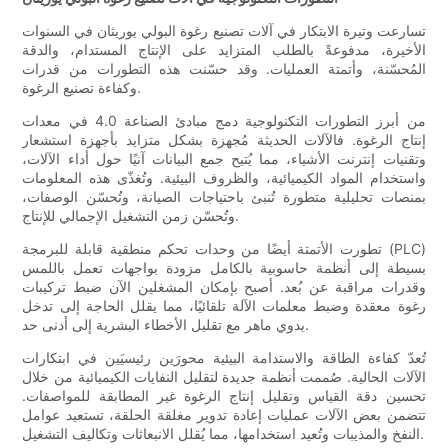
تسارعت وتيرة الابتكار في آلات تصنيع رغوة البولي يوريثان في السنوات
الأخيرة، مدفوعةً بالطلب المتزايد على الإنتاج المستدام، والدقة
المُحسّنة، وأتمتة العمليات. وقد حسّنت هذه التطورات من قدرات
وكفاءة تصنيع الرغوة.
من أبرز التطورات التكنولوجية دمج مبادئ الصناعة 4.0 في معدات
إنتاج الرغوة. فالآلات الحديثة مُجهزة بشكل متزايد بأجهزة استشعار
وتقنيات إنترنت الأشياء، مما يُتيح جمع البيانات آنيًا حول أداء الآلات،
واستخدام المواد الكيميائية، والظروف البيئية. وتُغذّى هذه المعلومات
بمنصات تحليلية متطورة تُنبئ باحتياجات الصيانة، وتُحسّن الوصفات،
وتُحسّن زمن التشغيل الإجمالي للإنتاج.
تطورت الأتمتة أيضًا من وحدات تحكم منطقية قابلة للبرمجة (PLC)
بسيطة إلى أنظمة حاسوبية بالكامل مزودة بواجهات تعمل باللمس
وقدرات مراقبة عن بُعد. أصبح بإمكان المشغلين الآن ضبط تركيبات
رغوة معقدة وضبط معلمات الآلة تلقائيًا، مما يقلل الحاجة إلى تدخل
يدوي ماهر مع تقليل الأخطاء البشرية إلى أدنى حد.
تُعدّ كفاءة الطاقة والاستدامة البيئية محورَين رئيسيَين في ابتكارات
الآلات الحالية. صُممت أنظمة جديدة لتقليل النفايات الكيميائية من خلال
تحسين دقة القياس وتقليل إنتاج الرغوة غير المطابقة للمواصفات.
تتضمن بعض الآلات عمليات إعادة تدوير مغلقة الحلقة، تستعيد عوامل
النفخ والمذيبات وتُعيد استخدامها، مما يُقلل الانبعاثات وتكاليف التشغيل.