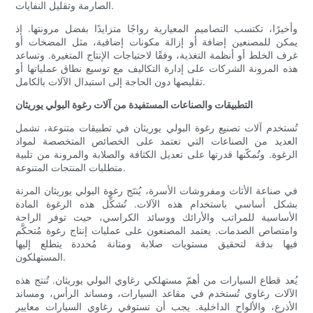
الصارمة وتقليل النفايات.
وأخيرًا، تكتسب التصاميم المعيارية رواجًا متزايدًا بفضل مرونتها. إذ
يمكن للمصنعين إضافة أو إزالة مكونات إضافية، مثل المضخات أو
غرف الخلط أو أنظمة التغذية، وفقًا لاحتياجات الإنتاج المتغيرة. وتساعد
هذه المرونة الشركات على إدارة التكاليف مع توسيع نطاق عملياتها أو
تقليصها دون الحاجة إلى استبدال الآلات بالكامل.
التطبيقات والصناعات المستفيدة من آلات رغوة البولي يوريثان
تُستخدم آلات تصنيع رغوة البولي يوريثان في تطبيقات متنوعة، تشمل
العديد من الصناعات التي تعتمد على الخصائص المتخصصة لمواد
الرغوة. وتُمكّنها قدرتها على تعديل الكثافة والصلابة والمرونة من تلبية
متطلبات المنتجات المتنوعة.
في صناعة الأثاث ومفروشات الأسرة، يُنتَج رغوة البولي يوريثان المرنة
بشكل أساسي باستخدام هذه الآلات. تُشكِّل هذه الرغوة المادة
الأساسية للمراتب والأرائك ووسائد الكراسي، حيث توفر الراحة
وامتصاص الصدمات. يعتمد المصنعون على عمليات إنتاج رغوة مُتحكَّم
فيها بدقة لتحقيق مستويات صلابة ومتانة مُحددة يتطلع إليها
المستهلكون.
يُعد قطاع السيارات من أهمّ مستهلكي رغاوي البولي يوريثان. تُنتج هذه
الآلات رغاوي تُستخدم في مقاعد السيارات، ومساند الرأس، ومساند
الأذرع، والألواح الداخلية. يجب أن تستوفي رغاوي السيارات معايير