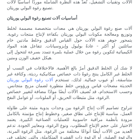
الآلات وتقنيات التشغيل، تُعدّ هذه النظرة الشاملة موردًا أساسيًا لآلات
تصنيع رغوة البولي يوريثان.
أساسيات آلات تصنيع رغوة البولي يوريثان
آلات صنع رغوة البولي يوريثان هي معدات متخصصة مصممة لخلط
وتوزيع ومعالجة مكونات البولي يوريثان بكفاءة لإنتاج منتجات رغوية.
يتمحور جوهر هذه الآلات حول القياس الدقيق وخلط مادتين خام
سائلتين أو أكثر - عادةً بوليول وإيزوسيانات. تتفاعل هذه المواد
الكيميائية لتكوين رغوة من خلال عملية بلمرة تتمدد بسرعة لتتحول إلى
هيكل خفيف الوزن ومتين.
لا شك أن الخلط الدقيق أمرٌ بالغ الأهمية. فالاختلافات في النسب أو
الخلط غير الكامل ينتج رغوةً ذات خصائص ميكانيكية رديئة، وكثافة غير
متناسقة، أو عيوب جمالية. لذلك، تستخدم
آلات رغوة البولي يوريثان
الحديثة مضخات قياس ورؤوس خلط متطورة لضمان مزيج متجانس.
وحسب الاستخدام، قد تُضيف الآلات أيضًا موادًا مضافة لتغيير خصائص
الرغوة، مثل مثبطات الحريق، أو الملونات، أو عوامل النفخ.
تتراوح تصاميم آلات إنتاج الرغوة بين وحدات يدوية مثبتة على طاولة
العمل، مناسبة للإنتاج على نطاق صغير، وخطوط إنتاج مؤتمتة بالكامل
مزودة بأنظمة مراقبة حاسوبية للعمليات الصناعية الكبيرة. يعتمد
الاختيار على حجم الإنتاج المطلوب، ونوع الرغوة، ومعايير الجودة. تدعم
العديد من الآلات أيضًا أنواعًا مختلفة من الرغوة، مثل الرغوة المرنة،
والرغوة الصلبة، أو الرغوة ذات القشرة المتكاملة، والتي تختلف في