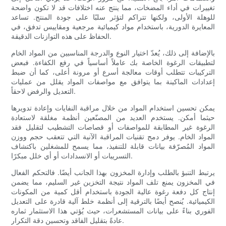
تغييرات في أداء المضخات، مما ينتج عنه اختلافات قد لا تكون واضحة
للوهلة الأولى، ولكنها تتراكم لتؤثر سلبًا على جودة المنتج. تساعد
المعايرة الدورية، باستخدام مواد كيميائية مرجعية ومقاييس تدفق، في
الحفاظ على هذه التوازنات الدقيقة.
بالإضافة إلى ذلك، يُعدّ اختيار النوع والدرجة المناسبين من المواد الخام
لتطبيقات الرغوة الخاصة بك عاملاً أساسياً في رفع الكفاءة. فبعض
التركيبات تتطلب أوقات معالجة أسرع أو مرونة أعلى، كما أن ضبط
إعدادات الماكينة بما يتوافق مع مواصفات المواد يقلل من عمليات
التعديل والرفض لاحقاً.
يمكن تحسين استخدام المواد من خلال مراقبة النفايات وإعادة تدويرها
حيثما أمكن. يستخدم العديد من المصنّعين أنظمة مغلقة لاستعادة
الرغوة غير المطابقة للمواصفات أو قصاصات التشطيب لتقليل فقد
المواد الخام. يوفر دمج تقنيات المراقبة الآنية التي تتعقب حجم ووزن
المواد المُصرّفة بيانات قابلة للتنفيذ، مما يسمح للمشغلين باكتشاف
التسريبات أو الانسدادات أو أي خلل مبكرًا.
يرتبط التنبؤ بالطلب وإدارة المخزون بهذا الجانب أيضًا. فالتحكم الفعال
في المخزون يمنع تلف المواد نتيجة التخزين غير السليم، مما يضمن
إنتاج كل دفعة رغوة عالية الجودة باستخدام أقل كمية من المكونات
الكيميائية. يُنصح أيضًا بالترقية إلى أنظمة خلط آلية قادرة على التعديل
الفوري بناءً على بيانات المستشعرات، حيث يُؤتي هذا الاستثمار ثماره
عادةً بتقليل الفاقد وتحسين دقة التكرار.