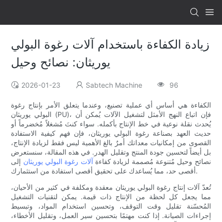
زيادة الكفاءة باستخدام آلات رغوة البولي
يوريثان: نصائح وحيل
2026-01-23
Sabtech Machine
96
الكفاءة هي أساس أي عملية تصنيع، وعندما يتعلق الأمر بإنتاج رغوة
البولي يوريثان (PU)، فإن اتباع النهج الأمثل لتشغيل الآلات يُمكن أن
يُحدث نقلة نوعية في خط الإنتاج بأكمله. سواء كنتَ مُشغلاً مُخضرماً أو
حديث العهد بصناعة رغوة البولي يوريثان، فإن فهم كيفية الاستفادة
القصوى من إمكانيات معداتك أمرٌ بالغ الأهمية ليس فقط لزيادة الإنتاج،
بل أيضاً لتحسين جودة المنتج وتقليل الهدر. في هذه المقالة، سنستعرض
نصائح وحيل مُتنوعة مُصممة لزيادة كفاءة
آلات رغوة البولي يوريثان
إلى
أقصى حد، مما يُساعدك على تحقيق أقصى استفادة من استثمارك.
تُعدّ آلات إنتاج رغوة البولي يوريثان معقدة ومكلفة في كثير من الأحيان،
مما يجعل كل لحظة من الإنتاج ذات قيمة. يمكن لتقنيات التشغيل
المُحسّنة تقليل وقت التوقف، وتحسين استخدام المواد، وتبسيط
إجراءات الصيانة. إذا كنت مهتمًا بتحسين سير العمل، وتقليل الأخطاء،