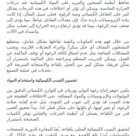
تحافظ أنظمة التسخين والتبريد على المواد الكيميائية عند درجات
الحرارة المناسبة. ويمكن أن تؤثر أي اختلافات في هذه الدرجات بشكل
كبير على التفاعل الكيميائي وبنية الرغوة. فعلى سبيل المثال، إذا كانت
مادة الإيزوسيانات باردة جدًا، فإن معدلات التفاعل تتباطأ، مما يؤدي إلى
ضعف تمدد الرغوة، بينما قد يؤدي ارتفاع درجة الحرارة إلى تصلب مبكر
وانسداد في الآلات.
من خلال فهم هذه المكونات وكيفية تفاعلها بشكل شامل، يستطيع
المشغلون اكتشاف أي خلل مبكراً، وإجراء التعديلات اللازمة، وتجنب
المشكلات الشائعة مثل عدم اتساق كثافة الرغوة أو توقف الماكينة عن
العمل. ويمكن للتدريب المنتظم ومراجعة دليل الماكينة باستمرار أن
يمكّن فريقك بشكل كبير من العمل بكفاءة والاستجابة السريعة لأي
تحديات في عملية التصنيع.
تحسين النسب الكيميائية واستخدام المواد
يكمن جوهر إنتاج رغوة البولي يوريثان في التوازن الكيميائي الدقيق بين
البوليولات والإيزوسيانات والمواد المضافة. حتى الاختلافات الطفيفة في
هذه النسب قد تؤدي إلى عيوب في الجودة، مثل عدم كفاية صلابة
الرغوة، أو تغير لونها، أو تكوّنها على شكل فطر. لذا، يبدأ تحقيق أقصى
قدر من الكفاءة بضمان أن أنظمة الجرعات والقياس توفر الكميات
الصحيحة باستمرار.
لتحقيق النسب الكيميائية المثلى بكفاءة، يُعدّ المعايرة الدورية للمضخات
والصمامات أمرًا بالغ الأهمية. مع مرور الوقت، قد يؤدي التآكل إلى