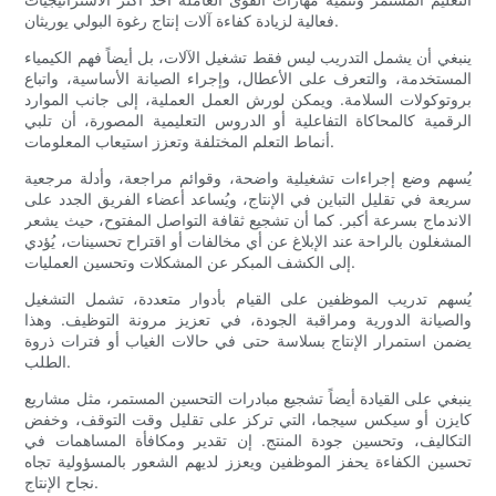
فعالية لزيادة كفاءة آلات إنتاج رغوة البولي يوريثان.
ينبغي أن يشمل التدريب ليس فقط تشغيل الآلات، بل أيضاً فهم الكيمياء
المستخدمة، والتعرف على الأعطال، وإجراء الصيانة الأساسية، واتباع
بروتوكولات السلامة. ويمكن لورش العمل العملية، إلى جانب الموارد
الرقمية كالمحاكاة التفاعلية أو الدروس التعليمية المصورة، أن تلبي
أنماط التعلم المختلفة وتعزز استيعاب المعلومات.
يُسهم وضع إجراءات تشغيلية واضحة، وقوائم مراجعة، وأدلة مرجعية
سريعة في تقليل التباين في الإنتاج، ويُساعد أعضاء الفريق الجدد على
الاندماج بسرعة أكبر. كما أن تشجيع ثقافة التواصل المفتوح، حيث يشعر
المشغلون بالراحة عند الإبلاغ عن أي مخالفات أو اقتراح تحسينات، يُؤدي
إلى الكشف المبكر عن المشكلات وتحسين العمليات.
يُسهم تدريب الموظفين على القيام بأدوار متعددة، تشمل التشغيل
والصيانة الدورية ومراقبة الجودة، في تعزيز مرونة التوظيف. وهذا
يضمن استمرار الإنتاج بسلاسة حتى في حالات الغياب أو فترات ذروة
الطلب.
ينبغي على القيادة أيضاً تشجيع مبادرات التحسين المستمر، مثل مشاريع
كايزن أو سيكس سيجما، التي تركز على تقليل وقت التوقف، وخفض
التكاليف، وتحسين جودة المنتج. إن تقدير ومكافأة المساهمات في
تحسين الكفاءة يحفز الموظفين ويعزز لديهم الشعور بالمسؤولية تجاه
نجاح الإنتاج.