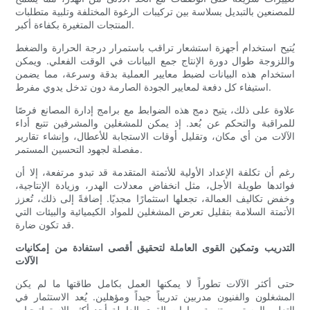
للمصنعين بالتبديل بسلاسة بين تركيبات الرغوة المختلفة وتلبية متطلبات
المنتجات المتغيرة بكفاءة أكبر.
يُتيح استخدام أجهزة استشعار تراقب باستمرار درجة الحرارة والضغط
واللزوجة طوال دورة الإنتاج جمع البيانات في الوقت الفعلي. ويمكن
استخدام هذه البيانات لضبط معايير العملية بدقة وسرعة، مما يضمن
استيفاء كل دفعة لمعايير الجودة الصارمة دون تدخل يدوي مفرط.
علاوة على ذلك، يتيح دمج هذه الضوابط مع برامج إدارة المصانع فرصًا
للمراقبة والتحكم عن بُعد. إذ يمكن للمشغلين والمشرفين تتبع أداء
الآلات من أي مكان، وتقليل أوقات الاستجابة للأعطال، وإنشاء تقارير
مفصلة لجهود التحسين المستمر.
رغم أن تكلفة الإعداد الأولية للأتمتة المتقدمة قد تبدو مرتفعة، إلا أن
فوائدها طويلة الأجل، مثل انخفاض معدلات الهدر، وزيادة الإنتاجية،
وخفض تكاليف العمالة، تجعلها استثمارًا مجديًا. إضافةً إلى ذلك، تُعزز
الأتمتة السلامة بتقليل تعرض المشغلين للمواد الكيميائية والبيئات التي
قد تكون ضارة.
التدريب وتمكين القوى العاملة لتحقيق أقصى استفادة من إمكانيات
الآلات
حتى أكثر الآلات تطوراً لا يمكنها العمل بكامل طاقتها ما لم يكن
المشغلون والفنيون مدربين تدريباً جيداً ومؤهلين. يُعد الاستثمار في
التعليم المستمر وتنمية مهارات القوى العاملة أحد أكثر الاستراتيجيات