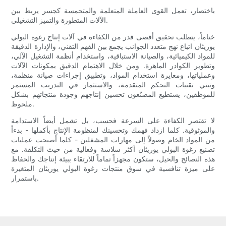
باختصار، تعمل القوى العاملة المتعلمة والمتحمسة كجسر يربط بين
الآلات المتطورة والتميز التشغيلي.
ختاماً، يتطلب تحقيق أقصى قدر من الكفاءة في آلات إنتاج رغوة البولي
يوريثان اتباع نهج متعدد الجوانب يجمع بين الفهم التقني، والإدارة الدقيقة
للمواد الكيميائية، والصيانة الاستباقية، واستخدام أنظمة التشغيل الآلي،
وتطوير الكوادر الماهرة. ومن خلال الاهتمام الدقيق بمكونات الآلات
وعملياتها، ومعايرة استخدام المواد، وتطبيق إجراءات صيانة منظمة،
وتبني تقنيات التحكم المتقدمة، والاستثمار في التدريب المستمر
للموظفين، يستطيع المصنّعون تحسين إنتاجهم وجودة منتجاتهم بشكل
ملحوظ.
لا تقتصر الكفاءة على السرعة فحسب، بل تشمل أيضاً الاستدامة
والموثوقية. كلما ازداد فهمك وتحسينك لمنظومة الإنتاج بأكملها - بدءاً
من المواد الخام وصولاً إلى مهارات المشغلين - كلما أصبحت عمليات
تصنيع رغوة البولي يوريثان أكثر سلاسة وفعالية من حيث التكلفة. مع
هذه النصائح والحيل، ستكون مجهزاً تماماً للارتقاء ببيئة إنتاجك والحفاظ
على ميزة تنافسية في سوق منتجات رغوة البولي يوريثان المتغيرة
باستمرار.