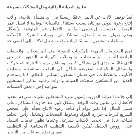
تطبيق الصيانة الوقائية وحل المشكلات بسرعة
يُعدّ توقف الآلات عن العمل عائقًا رئيسيًا في أي منشأة إنتاجية، وآلات
إنتاج رغوة البولي يوريثان ليست استثناءً. فالصيانة الوقائية لا تُطيل عمر
المعدات فحسب، بل تحمي أيضًا من الأعطال غير المتوقعة. ويُشكّل
وضع جدول صيانة مُفصّل، استنادًا إلى توصيات الشركة المُصنّعة
وساعات التشغيل، أساسًا لزيادة وقت تشغيل الآلات إلى أقصى حد.
تمنع الفحوصات الدورية للمكونات الحيوية، مثل المرشحات، والحلقات
المانعة للتسرب، والمضخات، والوصلات الكهربائية، التدهور التدريجي
الذي غالبًا ما يؤدي إلى مشاكل كبيرة. ويساهم تزييت الأجزاء المتحركة،
واستبدال المكونات المعرضة للتآكل في الوقت المناسب، وتنظيف
الأنابيب والخلاطات، في ضمان التشغيل السلس للنظام. كما يستخدم
العديد من المصنّعين سجلات الصيانة وأدوات رقمية لتذكير المشغلين
بمواعيد إجراء بعض العمليات.
إلى جانب الصيانة الدورية، يُسهم تزويد المشغلين بتقنيات سريعة لتحديد
الأعطال في تقليل وقت التوقف بشكل كبير عند حدوث المشاكل. على
سبيل المثال، إذا تغير قوام أو كثافة رغوة الإنتاج فجأة، فإن الفحص
السريع لدرجات حرارة المواد وضغوط المضخات وتشغيل رأس الخلط
يُساعد عادةً في تحديد الأسباب بسرعة. وعندما تظهر علامات انسداد
على رؤوس الخلط، يُمكن لأنظمة التنظيف الاستباقية أو التنظيف
الفوري توفير ساعات من التأخير.