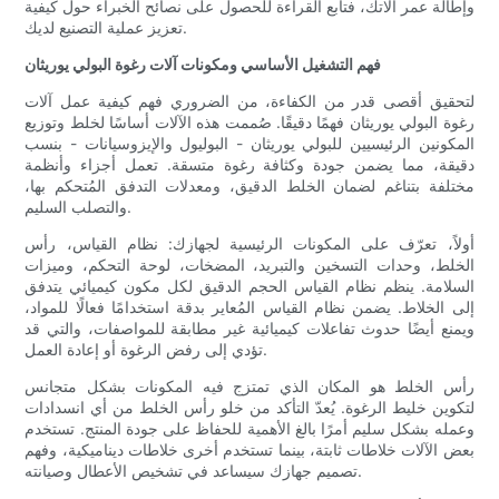
وإطالة عمر آلاتك، فتابع القراءة للحصول على نصائح الخبراء حول كيفية
تعزيز عملية التصنيع لديك.
فهم التشغيل الأساسي ومكونات آلات رغوة البولي يوريثان
لتحقيق أقصى قدر من الكفاءة، من الضروري فهم كيفية عمل آلات
رغوة البولي يوريثان فهمًا دقيقًا. صُممت هذه الآلات أساسًا لخلط وتوزيع
المكونين الرئيسيين للبولي يوريثان - البوليول والإيزوسيانات - بنسب
دقيقة، مما يضمن جودة وكثافة رغوة متسقة. تعمل أجزاء وأنظمة
مختلفة بتناغم لضمان الخلط الدقيق، ومعدلات التدفق المُتحكم بها،
والتصلب السليم.
أولاً، تعرّف على المكونات الرئيسية لجهازك: نظام القياس، رأس
الخلط، وحدات التسخين والتبريد، المضخات، لوحة التحكم، وميزات
السلامة. ينظم نظام القياس الحجم الدقيق لكل مكون كيميائي يتدفق
إلى الخلاط. يضمن نظام القياس المُعاير بدقة استخدامًا فعالًا للمواد،
ويمنع أيضًا حدوث تفاعلات كيميائية غير مطابقة للمواصفات، والتي قد
تؤدي إلى رفض الرغوة أو إعادة العمل.
رأس الخلط هو المكان الذي تمتزج فيه المكونات بشكل متجانس
لتكوين خليط الرغوة. يُعدّ التأكد من خلو رأس الخلط من أي انسدادات
وعمله بشكل سليم أمرًا بالغ الأهمية للحفاظ على جودة المنتج. تستخدم
بعض الآلات خلاطات ثابتة، بينما تستخدم أخرى خلاطات ديناميكية، وفهم
تصميم جهازك سيساعد في تشخيص الأعطال وصيانته.