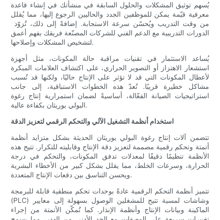
يُسهم توثيق المشكلات والحلول السابقة في منشأتك في إنشاء قاعدة
معرفية قيّمة يمكن للموظفين الجدد والحاليين الرجوع إليها، مما يُقلل
من وقت التدريب ويُحسّن سرعة الاستجابة. إضافةً إلى ذلك، تُزوّد ​​
الدورات التدريبية مع الدعم الفني للشركات المصنّعة فريقك بفهم أعمق
لتشخيص المشكلات وإصلاحها.
يُساعد الاستثمار في تقنيات مراقبة حالة المكونات، مثل أجهزة
استشعار الاهتزاز أو التصوير الحراري، على اكتشاف العلامات المبكرة
لأعطال المكونات التي قد لا تؤثر على الإنتاج حاليًا، ولكنها قد تُسبب
مشاكل خطيرة قريبًا. تُعدّ هذه الخطوات الاستباقية، إلى جانب
استراتيجيات الصيانة الفعّالة، أساسيةً لضمان استمرارية إنتاج رغوة
البولي يوريثان بكفاءة عالية.
استخدام أنظمة التشغيل الآلي والتحكم الرقمي لتعزيز الدقة
تتضمن آلات إنتاج رغوة البولي يوريثان الحديثة بشكل متزايد أنظمة
أتمتة وتحكم رقمية مصممة لتعزيز دقة الإنتاج وقابليته للتكرار. تتيح هذه
الأنظمة تنظيمًا دقيقًا لمعدلات تدفق المكونات، والتحكم في درجة
الحرارة، وسرعات الخلط، مما يقلل بشكل كبير من الأخطاء البشرية
ويحسن التناسق بين دفعات الإنتاج المتعددة.
تتميز أنظمة التحكم الرقمية عادةً بوحدات تحكم منطقية قابلة للبرمجة
(PLC) وشاشات لمسية تتيح للمشغلين الوصول بسهولة إلى معايير
الماكينة وبيانات الإنتاج وأنظمة الإنذار. كما تُمكّن الأتمتة من إجراء
تغييرات سريعة على الوصفات مع الحد الأدنى من الهدر، مما يسمح