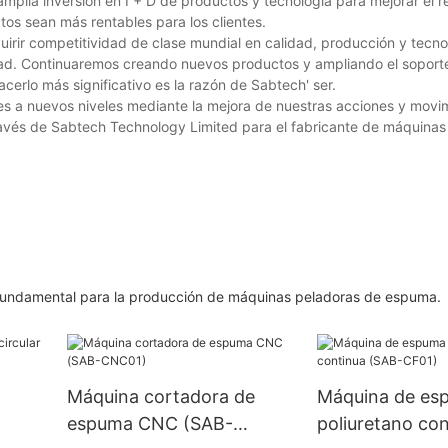
mplia inversión en I + D de productos y tecnología para mejorar el r
os sean más rentables para los clientes.
irir competitividad de clase mundial en calidad, producción y tecno
dad. Continuaremos creando nuevos productos y ampliando el soport
cerlo más significativo es la razón de Sabtech' ser.
es a nuevos niveles mediante la mejora de nuestras acciones y movi
 través de Sabtech Technology Limited para el fabricante de máquina
 fundamental para la producción de máquinas peladoras de espuma.
Máquina cortadora de
Máquina de es
espuma CNC (SAB-
poliuretano con