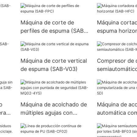
CNC01)
(SAB-CF01)
Máquina de corte de
Máquina corta
perfiles de espuma (SAB-
espuma horizon
FPC)
HFC)
Máquina de corte vertical
Compresor de 
de espuma (SAB-V03)
semiautomátic
MC01)
o
Máquina de acolchado de
Máquina de ac
era
múltiples agujas con
automática co
na
puntada de seguridad
de una sola agu
(SAB-MQ02-4YS)
5D)