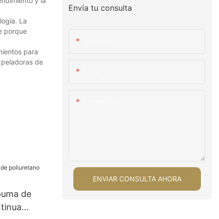
endimiento y la
Envía tu consulta
logía. La
e porque
Nombre
mientos para
s peladoras de
Email
Contenido
ENVIAR CONSULTA AHORA
puma de
tinua