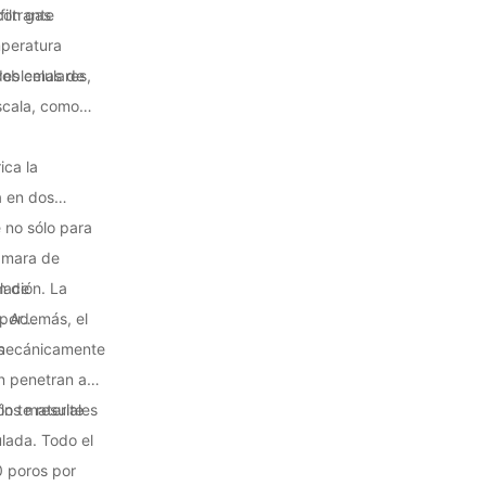
iltrante
con gas
mperatura
es celulares,
problemas de
scala, como
ica la
a en dos
 no sólo para
ámara de
m de
lación. La
. Además, el
 por
a mecánicamente
s
ón penetran a
los materiales
n te resulte
lada. Todo el
0 poros por