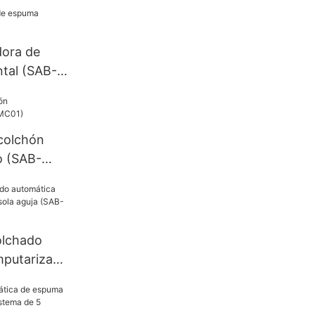
dora de
tal (SAB-
colchón
o (SAB-
olchado
mputarizada
ja (SAB-