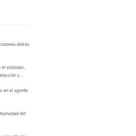
 razones detrás
 el estándar,
elección y
os en el agente
a humedad del