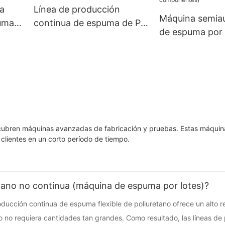
a
Línea de producción
Máquina semia
puma
continua de espuma de PU
de espuma por 
(SAB-CF02)
BF03 (sistema 
componentes)
cubren máquinas avanzadas de fabricación y pruebas. Estas máquin
 clientes en un corto período de tiempo.
tano no continua (máquina de espuma por lotes)?
cción continua de espuma flexible de poliuretano ofrece un alto re
o no requiera cantidades tan grandes. Como resultado, las líneas de