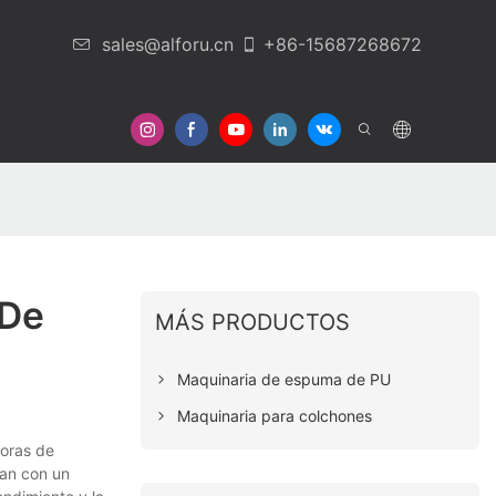
sales@alforu.cn
+86-15687268672
otros
Contáctenos
 De
MÁS PRODUCTOS
Maquinaria de espuma de PU
Maquinaria para colchones
doras de
can con un