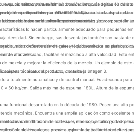
 revoluciones por minuto (r/min), con un tiempo de agitación de 3 
cula de polietileno para evitar la adhesión. Después de 8 a 10 minuto
on espuma; 7 - Placa flotante
arte inferior del cilindro carece de fondo y se coloca sobre la placa i
es de la caja del molde, permitiendo la extracción de la espuma flex
 en caja fabricado por Hennecke (BFM100/BFM150)
nferior del cilindro para evitar fugas de material.
s bloques de espuma pueden someterse a cortes y otros procedimie
as tales como operación simple, estructura de equipo compacta y sen
características lo hacen particularmente adecuado para pequeñas e
baja densidad. Sin embargo, sus desventajas también son bastante e
able, alta concentración de gases tóxicos emitidos en el sitio, lo qu
gado varios deflectores verticales y equidistantes a las paredes inte
amente efectivos.
ral de alta velocidad, facilitan el mezclado a alta velocidad. Este e
ido de mezcla y mejorar la eficiencia de la mezcla. Un ejemplo de esto
icaciones técnicas del producto, consulte la Imagen 3.
as completamente automática (Sabtech Technology Limited)
dora totalmente automático y de control manual. Es adecuado para 
e 10 y 60 kg/cm. Salida máxima de espuma: 180L. Altura de la espu
uma funcional desarrollado en la década de 1980. Posee una alta p
sistencia mecánica. Encuentra una amplia aplicación como excelente m
n, membranas de filtración de materiales médicos y como portadores 
étodos como la hidrólisis con vapor, el remojo alcalino y la explosió
ombustible de los aviones puede suprimir la agitación del aceite y red
explosión. Inicialmente, se prepara espuma de poliuretano de un ta