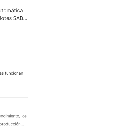
utomática
lotes SAB-
de 5
as funcionan
ndimiento, los
 producción