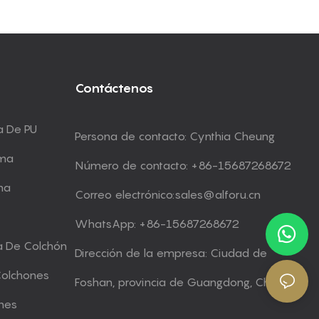
Contáctenos
a De PU
Persona de contacto: Cynthia Cheung
uma
Número de contacto: +86-15687268672
ma
Correo electrónico:
sales@alforu.cn
WhatsApp: +86-15687268672
a De Colchón
Dirección de la empresa: Ciudad de
Colchones
Foshan, provincia de Guangdong, China
nes