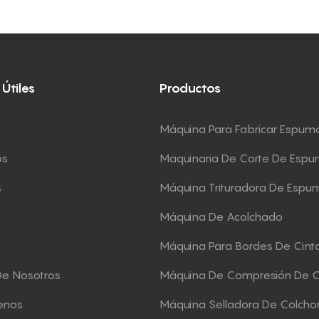
 Útiles
Productos
Máquina Para Fabricar Espum
os
Maquinaria De Corte De Esp
s
Máquina Trituradora De Espu
Máquina De Acolchado
Máquina Para Bordes De Cint
De Nosotros
Máquina De Compresión De 
enos
Máquina Selladora De Colcho