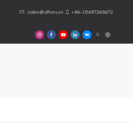
sales@alforu.cn
+86-15687268672
s
Contáctenos