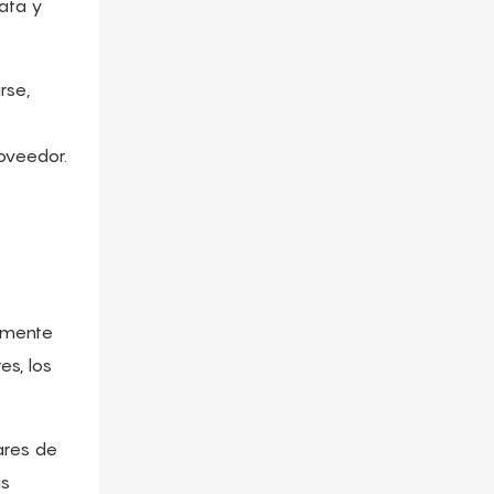
ata y
rse,
roveedor.
tamente
es, los
ares de
as