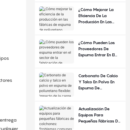
De Manera Diferente
Según La Estación Del
¿Cómo Mejorar La
Año Y La Región?
Eficiencia De La
Producción En Las
Fábricas De Espuma
De Poliuretano
Flexible?
¿Cómo Pueden Los
Proveedores De
Espuma Entrar En El
uipos
Sector De La
Fabricación De
Colchones?
Carbonato De Calcio
ctores
Y Talco En Polvo En
Espuma De
Poliuretano Flexible:
Impacto De La Carga
De Relleno
Actualización De
Equipos Para
 entrega
Pequeñas Fábricas De
Colchones: Problemas
cualquier