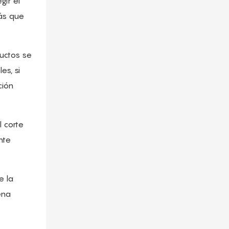
gir el
más que
ductos se
es, si
ción
l corte
nte
e la
ena