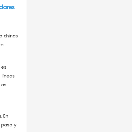
ndares
o chinas
ya
 es
 líneas
Las
. En
a paso y