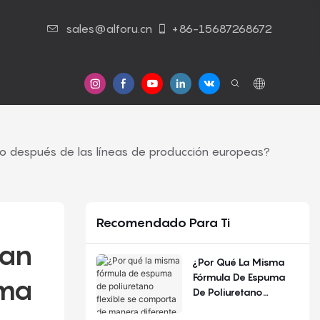
sales@alforu.cn
+86-15687268672
s
Contáctenos
no después de las líneas de producción europeas?
Recomendado Para Ti
an 
¿Por Qué La Misma
Fórmula De Espuma
ma 
De Poliuretano
Flexible Se Comporta