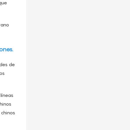
rque
ones.
ades de
los
 líneas
chinos
 chinos