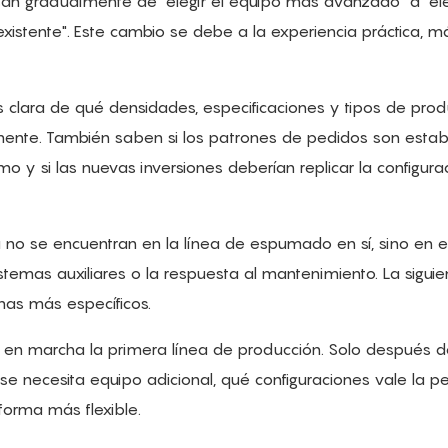
san gradualmente de "elegir el equipo más avanzado" a "ele
xistente". Este cambio se debe a la experiencia práctica, 
s clara de qué densidades, especificaciones y tipos de pro
ente. También saben si los patrones de pedidos son establ
mo y si las nuevas inversiones deberían replicar la configura
 no se encuentran en la línea de espumado en sí, sino en e
stemas auxiliares o la respuesta al mantenimiento. La siguie
mas más específicos.
er en marcha la primera línea de producción. Solo después d
se necesita equipo adicional, qué configuraciones vale la p
orma más flexible.