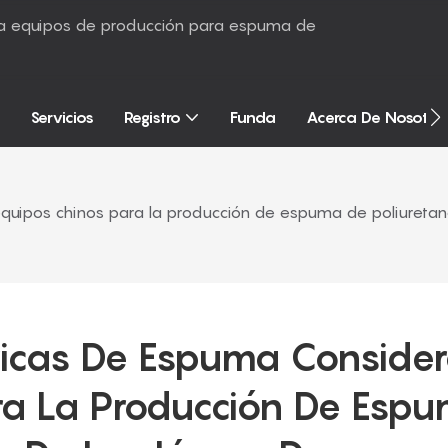
sta equipos de producción para espuma de
Servicios
Registro
Funda
Acerca De Nosotro
equipos chinos para la producción de espuma de poliureta
icas De Espuma Consider
ra La Producción De Espu