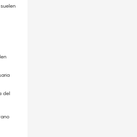
 suelen
den
saria
a del