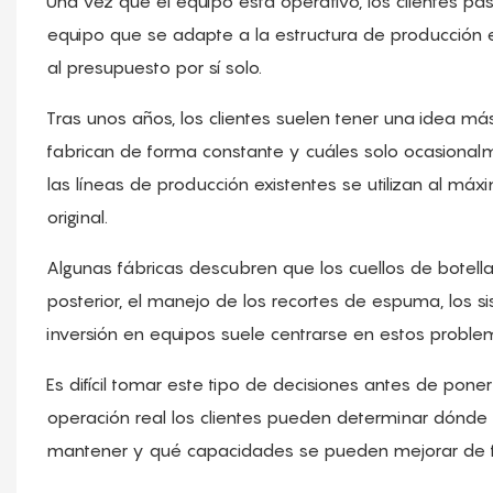
Una vez que el equipo está operativo, los clientes pa
equipo que se adapte a la estructura de producción e
al presupuesto por sí solo.
Tras unos años, los clientes suelen tener una idea má
fabrican de forma constante y cuáles solo ocasionalm
las líneas de producción existentes se utilizan al máxi
original.
Algunas fábricas descubren que los cuellos de botella
posterior, el manejo de los recortes de espuma, los si
inversión en equipos suele centrarse en estos proble
Es difícil tomar este tipo de decisiones antes de pon
operación real los clientes pueden determinar dónde 
mantener y qué capacidades se pueden mejorar de f