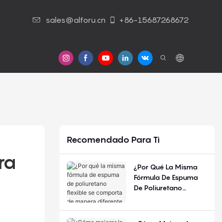
sales@alforu.cn
+86-15687268672
s
Contáctenos
Recomendado Para Ti
a 
¿Por Qué La Misma
Fórmula De Espuma
De Poliuretano
Flexible Se Comporta
De Manera Diferente
Según La Estación Del