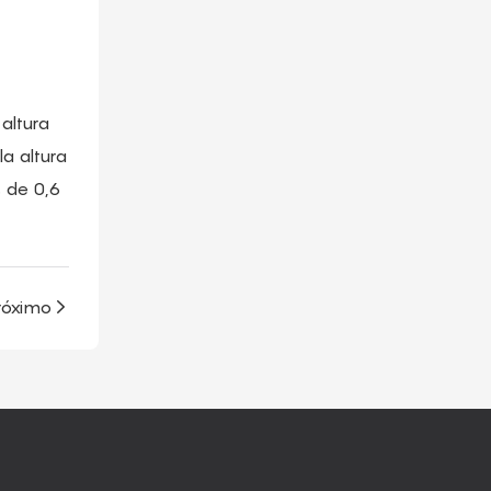
altura
a altura
s de 0,6
róximo