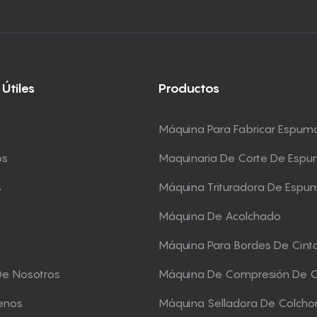
 Útiles
Productos
Máquina Para Fabricar Espum
os
Maquinaria De Corte De Esp
s
Máquina Trituradora De Espu
Máquina De Acolchado
Máquina Para Bordes De Cint
De Nosotros
Máquina De Compresión De 
enos
Máquina Selladora De Colcho