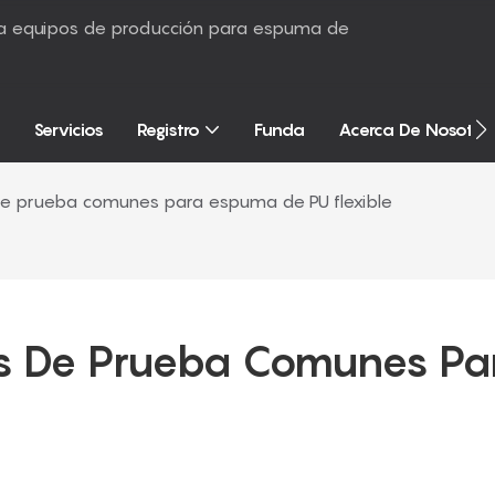
sta equipos de producción para espuma de
Servicios
Registro
Funda
Acerca De Nosotro
 de prueba comunes para espuma de PU flexible
es De Prueba Comunes Par