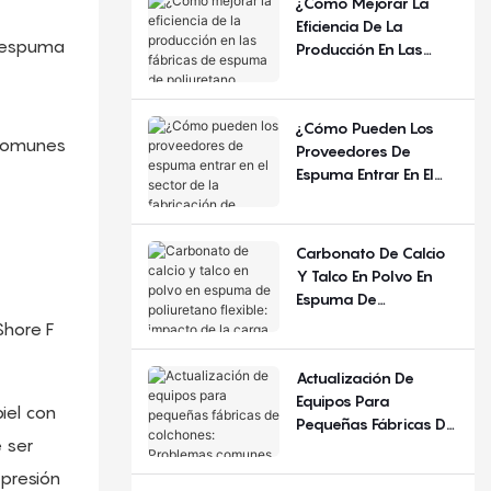
¿Cómo Mejorar La
Año Y La Región?
Eficiencia De La
, espuma
Producción En Las
Fábricas De Espuma
De Poliuretano
Flexible?
¿Cómo Pueden Los
 comunes
Proveedores De
Espuma Entrar En El
Sector De La
Fabricación De
Colchones?
Carbonato De Calcio
Y Talco En Polvo En
Espuma De
Poliuretano Flexible:
Shore F
Impacto De La Carga
De Relleno
Actualización De
Equipos Para
iel con
Pequeñas Fábricas De
 ser
Colchones: Problemas
Comunes Y Criterios
presión