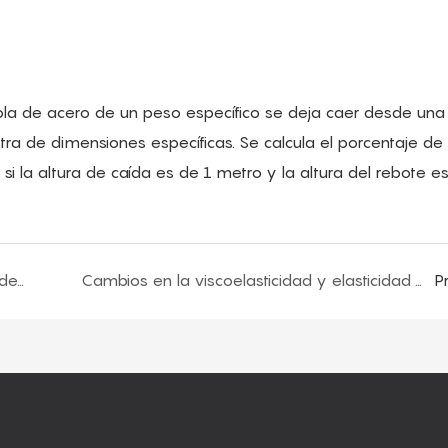
ola de acero de un peso específico se deja caer desde una 
a de dimensiones específicas. Se calcula el porcentaje de l
 si la altura de caída es de 1 metro y la altura del rebote e
¿Cuántos metros cúbicos de espuma se pueden producir a partir de una tonelada de materia prima PU?
Cambios en la viscoelasticidad y elasticidad durante el proceso de formación de espuma de espuma de poliuretano
P