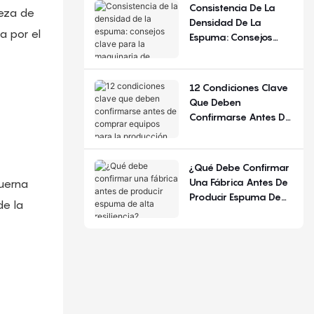
De Configuración.
Consistencia De La
reza de
Densidad De La
a por el
Espuma: Consejos
Clave Para La
Maquinaria De
Espuma De
12 Condiciones Clave
Poliuretano
Que Deben
Confirmarse Antes De
Comprar Equipos
Para La Producción De
Colchones.
¿Qué Debe Confirmar
Una Fábrica Antes De
uerna
Producir Espuma De
de la
Alta Resiliencia?