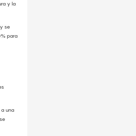
ra y la
 ​​se
00% para
es
 a una
 se