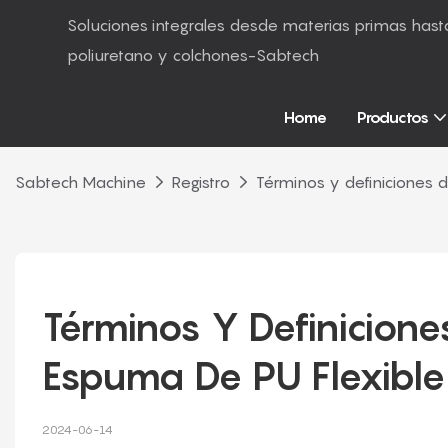
Soluciones integrales desde materias primas ha
poliuretano y colchones-Sabtech
Home
Productos
Sabtech Machine
Registro
Términos y definiciones
Términos Y Definicion
Espuma De PU Flexible
2024-06-14