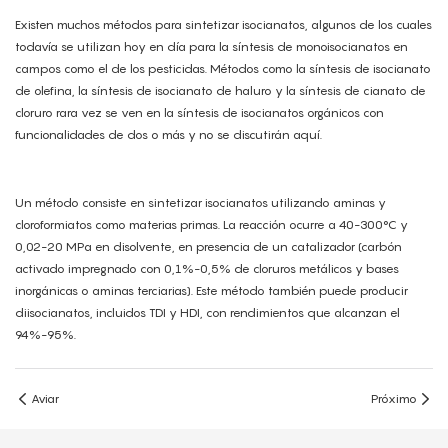
Existen muchos métodos para sintetizar isocianatos, algunos de los cuales
todavía se utilizan hoy en día para la síntesis de monoisocianatos en
campos como el de los pesticidas. Métodos como la síntesis de isocianato
de olefina, la síntesis de isocianato de haluro y la síntesis de cianato de
cloruro rara vez se ven en la síntesis de isocianatos orgánicos con
funcionalidades de dos o más y no se discutirán aquí.
Un método consiste en sintetizar isocianatos utilizando aminas y
cloroformiatos como materias primas. La reacción ocurre a 40-300°C y
0,02-20 MPa en disolvente, en presencia de un catalizador (carbón
activado impregnado con 0,1%-0,5% de cloruros metálicos y bases
inorgánicas o aminas terciarias). Este método también puede producir
diisocianatos, incluidos TDI y HDI, con rendimientos que alcanzan el
94%-95%.
Aviar
Próximo