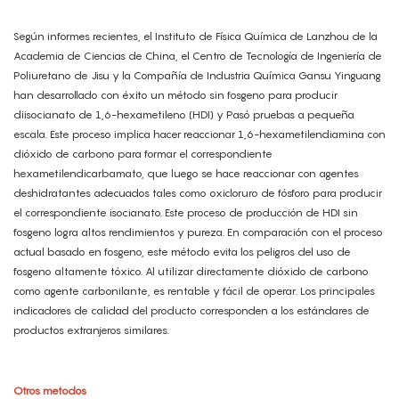
Según informes recientes, el Instituto de Física Química de Lanzhou de la
Academia de Ciencias de China, el Centro de Tecnología de Ingeniería de
Poliuretano de Jisu y la Compañía de Industria Química Gansu Yinguang
han desarrollado con éxito un método sin fosgeno para producir
diisocianato de 1,6-hexametileno (HDI) y Pasó pruebas a pequeña
escala. Este proceso implica hacer reaccionar 1,6-hexametilendiamina con
dióxido de carbono para formar el correspondiente
hexametilendicarbamato, que luego se hace reaccionar con agentes
deshidratantes adecuados tales como oxicloruro de fósforo para producir
el correspondiente isocianato. Este proceso de producción de HDI sin
fosgeno logra altos rendimientos y pureza. En comparación con el proceso
actual basado en fosgeno, este método evita los peligros del uso de
fosgeno altamente tóxico. Al utilizar directamente dióxido de carbono
como agente carbonilante, es rentable y fácil de operar. Los principales
indicadores de calidad del producto corresponden a los estándares de
productos extranjeros similares.
Otros metodos