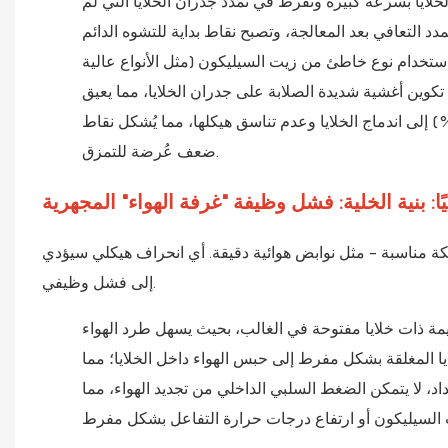
خلايا بسرعة كبيرة وتُفرط في تمدد جدران الخلايا التي لم
ستخدام نوع خاطئ من زيت السيليكون (مثل الأنواع عالية
للرغوة الصلبة) أو إضافته بكميات زائدة (أكثر من 3%) إلى تكوين أغشية شديدة الصلابة على جدران الخلايا، مما يعيق
شوه المرن. وفي المقابل، قد يؤدي استخدام كمية قليلة جدًا (أقل من 0.5%) إلى اندماج الخلايا وعدم تناسق هيكلها، مما يُشكل نقاط
ضعف عُرضة للتمزق.
يًا: بنية الخلية: فشل وظيفة "غرفة الهواء" المجهرية
يكة مناسبة - مثل نوابض هوائية دقيقة. أي انحراف هيكلي سيؤدي
إلى فشل وظيفي.
يمة ذات خلايا مفتوحة في الغالب، بحيث يسهل طرد الهواء
لايا المغلقة بشكل مفرط إلى حبس الهواء داخل الخلايا؛ مما
اد، لا يتمكن الضغط السلبي الداخلي من تجديد الهواء، مما