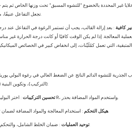
تجعل التفاعل عنيفًا، مما يؤدي إلى حرق موضعي أو زيادة محتوى الخلايا المغلقة.
ير كافية
عملية المعالجة. إذا لم يكن الوقت كافيًا أو كانت درجة الحرارة غير من
لضغط.
ب الجذرية للتشوه الدائم الناتج عن الضغط العالي في رغوة البولي يوريث
(التركيب)، وتكوين البنية (الخلايا)، وعملية المعالجة (المعالجة). تتطلب الحلول نهجًا منهجيًا:
: اختر البوليولات المرنة، واعمل على موازنة أنواع الإيزوسيانات وقيمة R، واستخدم المواد المضافة بحذر.
تحسين التركيبات
: استخدام المعالجة والمواد المضافة لضمان تكوين خلايا مفتوحة وموحدة مثالية مع سمك جدار مناسب.
هيكل التحكم
: ضمان الخلط الشامل، والتحكم الدقيق في درجة الحرارة، وتوفير وقت كافٍ بعد المعالجة.
توحيد العمليات