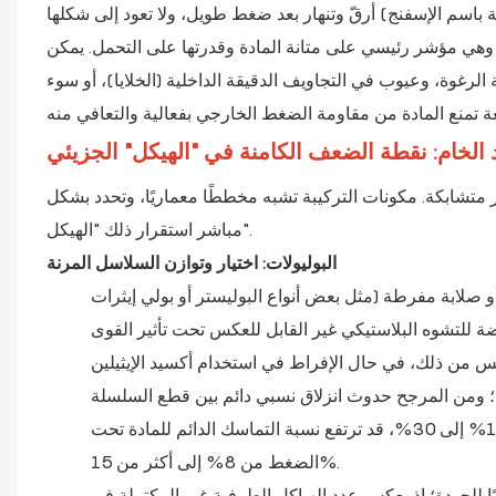
 باسم الإسفنج) أرقّ وتنهار بعد ضغط طويل، ولا تعود إلى شكلها
 وهي مؤشر رئيسي على متانة المادة وقدرتها على التحمل. يمكن
الرغوة، وعيوب في التجاويف الدقيقة الداخلية (الخلايا)، أو سوء
اد الخام: نقطة الضعف الكامنة في "الهيكل" الجزيئي
مر متشابكة. مكونات التركيبة تشبه مخططًا معماريًا، وتحدد بشكل
مباشر استقرار ذلك "الهيكل".
البوليولات: اختيار وتوازن السلاسل المرنة
 صلابة مفرطة (مثل بعض أنواع البوليستر أو بولي إيثرات
ة للتشوه البلاستيكي غير القابل للعكس تحت تأثير القوى
ال الإفراط في استخدام أكسيد الإيثيلين (EO) أو الجليكولات منخفضة الوزن الجزيئي لتحقيق النعومة،
 ومن المرجح حدوث انزلاق نسبي دائم بين قطع السلسلة
تحت الضغط. وقد أظهرت الدراسات أنه عند زيادة محتوى أكسيد الإيثيلين من 10% إلى 30%، قد ترتفع نسبة التماسك الدائم للمادة تحت
الضغط من 8% إلى أكثر من 15%.
يًا للجودة؛ إذ يعكس عدد الهياكل الطرفية غير المكتملة في