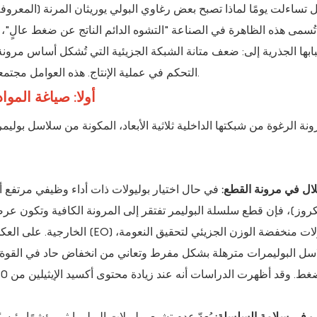
 تساءلت يومًا لماذا تصبح بعض رغاوي البولي يوريثان المرنة (المعروفة
ُسمى هذه الظاهرة في الصناعة "التشوه الدائم الناتج عن ضغط عالٍ"،
ابها الجذرية إلى: ضعف متانة الشبكة الجزيئية التي تُشكل أساس مرونة 
التحكم في عملية الإنتاج. هذه العوامل مجتمعة تمنع المادة من مقاومة الضغط الخارجي بفعالية والتعافي منه.
أولا: صياغة المو
ونة الرغوة من شبكتها الداخلية ثلاثية الأبعاد، المكونة من سلاسل بولي
لال في مرونة القطع:
في حال اختيار بوليولات ذات أداء وظيفي مرتفع أو
روز)، فإن قطع سلسلة البوليمر تفتقر إلى المرونة الكافية وتكون عرض
الخارجية. على العكس من ذلك، في ح
سل البوليمرات مترهلة بشكل مفرط وتعاني من انخفاض حاد في القوة؛
 في سلامة السلسلة:
يُعدّ عدم تشبع بوليولات البولي إيثر مؤشرًا رئيس