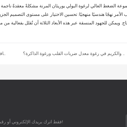
جموعة الضغط العالي لرغوة البولي يوريثان المرنة مشكلةً معقدةً ناجمة
 الأمر نهجًا هندسيًا منهجيًا: تحسين الاختيار على مستوى التصميم الجزيئ
تاج. ويمكن للجهود المنسقة عبر هذه الأبعاد الثلاثة أن تُقلل بفعالية من 
لماذا تختلف نسب الوقت بين الجل والكريم في رغوة معدل ضربات القلب ورغوة الذاكرة؟
كيفية حل مشكلة كثافة وبنية المسام في إنتاج رغوة البولي يوريثان المرنة؟
فقط اترك بريدك الإلكتروني أو رقم هاتفك في نموذج الاتصال حتى نتمكن من إرسال اقتراح مجاني إليك!