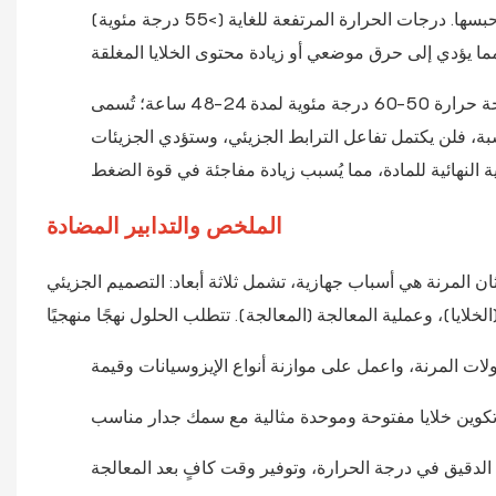
يسمح للخلايا غير المحددة بالخضوع "للتشوه المسبق" تحت وزنها الخاص ثم يتم حبسها. درجات الحرارة المرتفعة للغاية (>55 درجة مئوية)
: بعد إزالة القالب، يجب أن تستمر الرغوة في التفاعل عند درجة حرارة 50-60 درجة مئوية لمدة 24-48 ساعة؛ تُسمى
اسبة، فلن يكتمل تفاعل الترابط الجزيئي، وستؤدي الجزيئات
الملخص والتدابير المضادة
ان المرنة هي أسباب جهازية، تشمل ثلاثة أبعاد: التصميم الجزيئي