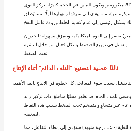
: عندما يتجاوز متوسط ​​قطر الخلية 500 ميكرومتر ويكون التباين في الحجم كبيرًا، تتركز القوى
لخارجية على الخلايا الكبيرة (>800 ميكرومتر) ذات الجدران الرقيقة (<5 ميكرومتر)، مما يؤدي إلى تمزقها وانهيارها أولًا، مما يُطلق
لتي تكون رقيقة للغاية (<3 ميكرومتر) تفتقر إلى القوة الميكانيكية وتتمزق بسهولة؛ الجدران
اللازمة وتصبح هشة، وتفشل في توزيع الضغوط بشكل فعال من خلال التشوه
تحت الضغط.
ثالثًا. عملية التصنيع: "التلف الدائم" أثناء الإنتاج
ي للمواد الخام. قد تظهر محليًا مناطق ذات تركيز زائد
وه عام غير متساوٍ ومتضخم تحت الضغط بسبب هذه النقاط
الضعيفة.
: المواد الخام أو درجات حرارة المحيط المنخفضة للغاية (<15 درجة مئوية) ستؤدي إلى إبطاء التفاعل، مما