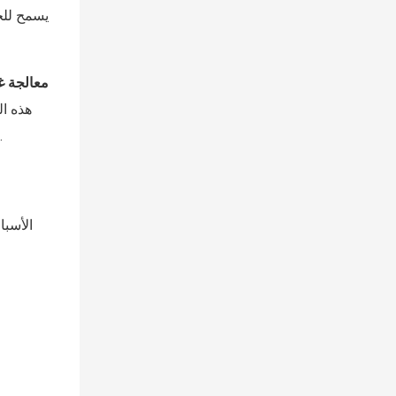
معالجة غ
هذه ال
المتبقية، التي تعمل كمُلَيِّنات، إلى انخفاض كبير في الخصائص الميكانيكية النهائية للمادة، مما يُسبب زيادة مفاجئة في قوة ا
الأسبا