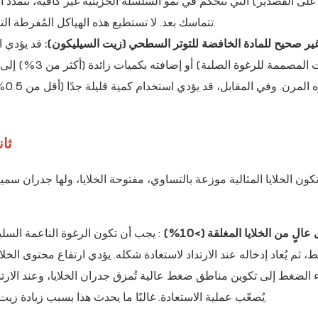
 على القصدير) التي تتحكم في نمو السلسلة الجزيئية غير كافية، تتمدد ال
تتماسك بعد. لا تستطيع هذه الهياكل المُفرطة التمدد التعافي بعد المعالجة، وتصبح نقاط بداية للتشوه الدائم.
غير صحيح للمادة الخافضة للتوتر السطحي (زيت السيليكون):
قد يؤدي ا
الثبات المصممة 
الت
ثان
كون الخلايا المثالية موزعة بالتساوي، مفتوحة الخلايا، ولها جدران سم
الٍ من الخلايا المغلقة (>10%)
: يجب أن تكون الرغوة الناعمة السل
، ثم يُعاد إدخاله عند الارتداد لاستعادة شكله. يؤدي ارتفاع محتوى الخ
اء الضغط إلى تكوين مناطق ضغط عالية تُمزق جدران الخلايا، وعند الارتد
يُصعّب عملية الاستعادة. غالبًا ما يحدث هذا بسبب زيادة زيت السيليكون أو ارتفاع درجات حرارة التفاعل بشكل مفرط.