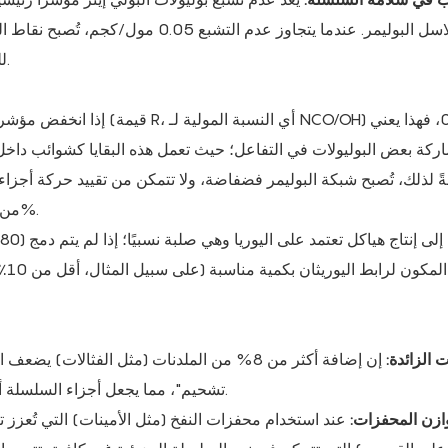
سلاسل البوليمر. عندما يتجاوز عدم ا
للكسر أو التشوه، مما يُضعف سلامة الارتداد العامة للشبكة.
كة بعض البوليولات في التفاعل؛ حيث تعمل هذه البقايا كشوائب داخل ا
ةً لذلك، تُصبح شبكة البوليمر فضفاضة، ولا تتمكن من تقييد حركة أجزاء
من 1.0 إلى 0.9 إلى زيادة ضبط الضغط بنسبة 20% إلى 30%.
الم
ت الزائدة:
إن إضافة أكثر من 8% من الملدنات (مثل الفثالا
تشحيم"، مما يجعل أجزاء السلسلة أكثر عرضة للانزلاق تحت الضغط والبقاء في الوضع الجديد.
وازن المحفزات:
عند استخدام محفزات النفخ (مثل الأمينات) التي تُعزز ت