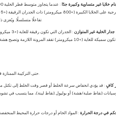
ام خلايا غير متساوية وكبيرة جدًا
ا
تفاعلًا متسلسلًا. ويُعزى ذلك بشكل رئيسي إلى عدم كفاية الخلط وزيادة عامل النفخ.
دار الخلية غير المتوازن
: الجدران ا
التي تكون سميكة للغاية (>10 ميكرومتر) تفقد المرونة 
حتى التركيبة الممتازة قد تفشل بسبب سوء المعالجة. كل خطوة في الإنتاج بالغة الأهمية.
 كافٍ
: قد يؤدي انخفاض سرعة الخلط أو قصر وقت الخلط إلى تكتل موضع
وسيانات (نقاط صلبة/هشة) أو بوليول (نقاط لينة)، مما يتسبب في تش
كم في درجة الحرارة