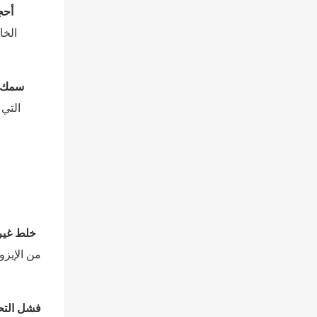
أحج
سمك ج
خلط غير
من الإيز
فشل التح