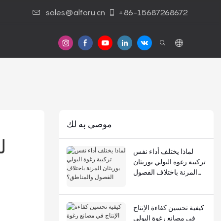
sales@alforu.cn
+86-15687268672
موصى به لك
ل
لماذا يختلف أداء نفس
تركيبة رغوة البولي يوريثان
المرنة باختلاف الفصول
والمناطق؟
كيفية تحسين كفاءة الإنتاج
في مصانع رغوة البولي