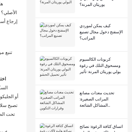
هل
يوريثان المرنة؟
الأصلي؟ ت
إرجاع أسب
كيف يمكن لموردي
الإسفنج دخول مجال تصنيع
المراتب؟
تنبع مر
كربونات الكالسيوم
ومسحوق التلك في رغوة
البولي يوريثان المرنة: تأثير
تحميل الحشو
اخت
السك
تحديث معدات مصانع
المراتب الصغيرة:
تصبح سلا
المشاكل الشائعة
وقرارات التكوين
اتساق كثافة الرغوة: نصائح
عيوب