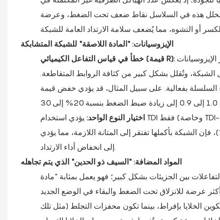
لتشبع 0.05 مول/كجم، تُصبح نقاط الخلل هذه في السلاسل نقاط ضعف تحت الضغط، وعرضة
الإيزوسيانات: "المادة اللاصقة" للشبكة المتشابكة
إذا انخفض مؤشر الإيزوسيانات (قيمة R، أي النسبة المولية لـ NCO/OH) عن 0.95، فهذا يعني
خطأ في قياس التفاعل الكيميائي (قيمة R):
لشبكة، وتُقلل بشكل كبير من كثافة الروابط المتقاطعة.
 السلسلة بفعالية. على سبيل المثال، قد يؤدي خفض قيمة R
اختيار النوع الواحد:
يؤدي استخدام TDI فقط (وخاصة TDI-80) إلى إنتاج هياكل تعتمد على اليوريا وهي صلبة نسبيًا؛ إذا لم يتم دمج MDI
رن المكون لرابط اليوريثان بكمية مناسبة (على سبيل المثال، أقل من 10٪)، فإن الشبكة بأكملها تفتقر إلى المتانة اللازمة، مما يؤدي
إلى انخفاض أداء الارتداد.
المواد المضافة: "السيف ذو الحدين" الذي يتم تجاهله
ت) يضعف التفاعلات بين الجزيئات بشكل كبير؛ فهو يعمل بمثابة "مادة
كوين الخلايا بإفراط، بينما تكون محفزات التجلط (مثل تلك