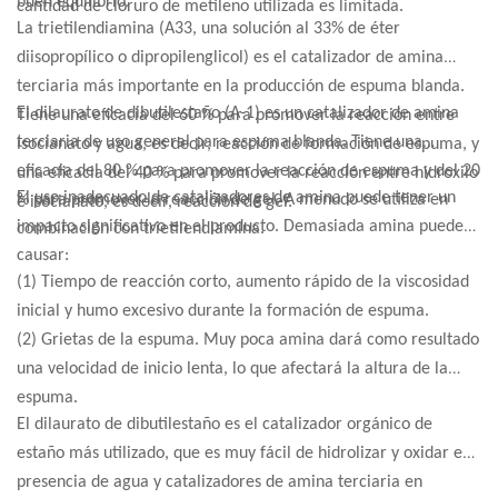
buen equilibrio.
cantidad de cloruro de metileno utilizada es limitada.
La trietilendiamina (A33, una solución al 33% de éter
diisopropílico o dipropilenglicol) es el catalizador de amina
terciaria más importante en la producción de espuma blanda.
El dilaurato de dibutilestaño (A-1) es un catalizador de amina
Tiene una eficacia del 60 % para promover la reacción entre
terciaria de uso general para espuma blanda. Tiene una
isocianato y agua, es decir, reacción de formación de espuma, y
eficacia del 80 % para promover la reacción de espuma y del 20
​​una eficacia del 40 % para promover la reacción entre hidroxilo
El uso inadecuado de catalizadores de amina puede tener un
% para promover la reacción de gel. A menudo se utiliza en
e isocianato, es decir, reacción de gel.
impacto significativo en el producto. Demasiada amina puede
combinación con trietilendiamina.
causar:
(1) Tiempo de reacción corto, aumento rápido de la viscosidad
inicial y humo excesivo durante la formación de espuma.
(2) Grietas de la espuma. Muy poca amina dará como resultado
una velocidad de inicio lenta, lo que afectará la altura de la
espuma.
El dilaurato de dibutilestaño es el catalizador orgánico de
estaño más utilizado, que es muy fácil de hidrolizar y oxidar en
presencia de agua y catalizadores de amina terciaria en