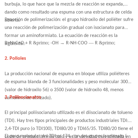
burbuja, lo que hace que la mezcla de reacción se expanda,
dando como resultado una espuma con una estructura de celda
Reacción de polimerización: el grupo hidroxilo del poliéter sufre
abierta.
una reacción de polimerización gradual con isocianato para
formar un aminoformiato. La ecuación de reacción es la
&primo;
→
—
&primo;
R=N=C=O + R
-OH
R-NH-COO
R
siguiente.:
2. Polioles
La producción nacional de espuma en bloque utiliza poliéteres
de espuma blanda de 3 funcionalidades y peso molecular 3000
(valor de hidroxilo 56) o 3500 (valor de hidroxilo 48, menos
3. Poliisocianatos
comúnmente utilizado).
El principal poliisocianato utilizado es el diisocianato de tolueno
(TDI). Hay tres tipos principales de productos industriales TDI:
2,4-TDI puro (o TDI100), TDI80/20 y TDI65/35. TDI80/20 tiene el
El peso molecular del TDI es 174, con dos grupos isocianato (-
coste de producción más bajo y es la variedad más utilizada en