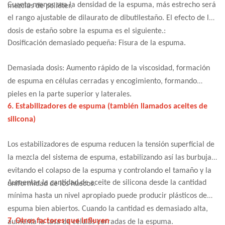
Cuanto menor sea la densidad de la espuma, más estrecho será
mezclas de poliéter.
el rango ajustable de dilaurato de dibutilestaño. El efecto de la
dosis de estaño sobre la espuma es el siguiente.:
Dosificación demasiado pequeña: Fisura de la espuma.
Demasiada dosis: Aumento rápido de la viscosidad, formación
de espuma en células cerradas y encogimiento, formando
pieles en la parte superior y laterales.
6. Estabilizadores de espuma (también llamados aceites de
silicona)
Los estabilizadores de espuma reducen la tensión superficial de
la mezcla del sistema de espuma, estabilizando así las burbujas,
evitando el colapso de la espuma y controlando el tamaño y la
Aumentar la cantidad de aceite de silicona desde la cantidad
uniformidad de los huecos.
mínima hasta un nivel apropiado puede producir plásticos de
espuma bien abiertos. Cuando la cantidad es demasiado alta,
7. Otros factores que influyen
aumenta la tasa de células cerradas de la espuma.