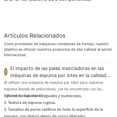
Artículos Relacionados
Como proveedor de máquinas cortadoras de formas, nuestro
objetivo es ofrecer nuestros productos de alta calidad al sector
internacional.
El impacto de las palas mezcladoras en las
1
máquinas de espuma por lotes en la calidad
del producto
Al utilizar una máquina de espuma por lotes para espumar
espuma blanda de poliuretano, ¿se ha encontrado con las
siguientes situaciones?
1.Poros de espuma desiguales y numerosos,
2. Textura de espuma rugosa.
3. Tamaños de poros caóticos en toda la superficie de la
espuma, con ligeros signos de poros dilatados.