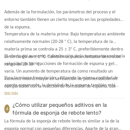
Además de la formulación, los parámetros del proceso y el
entorno también tienen un cierto impacto en las propiedades
de la espuma.
Temperatura de la materia prima: Bajo temperaturas ambiente
°
relativamente normales (20-28
C), la temperatura de la
±
°
materia prima se controla a 25
3
C, preferiblemente dentro
El efecto del aumento o disminución de la temperatura sobre la
±
°
de un rango de
1
C. También se puede controlar dentro del
velocidad de las reacciones de formación de espuma y gel
°
rango de 28-30
C.
varía. Un aumento de temperatura da como resultado un
Para la misma formulación, utilizando la misma cantidad de
aumento mucho mayor en la reacción de polimerización en
agente espumante, la densidad de la espuma también está
comparación con la reacción de formación de espuma. Los
relacionada con la altitud. En zonas elevadas, la densidad de la
leer más
catalizadores deben ajustarse a los cambios de temperatura.
espuma disminuye notablemente.
¿Cómo utilizar pequeños aditivos en la
4
fórmula de esponja de rebote lento?
La fórmula de la esponja de rebote lento es similar a la de la
esponja normal con pequeñas diferencias. Aparte de la gran