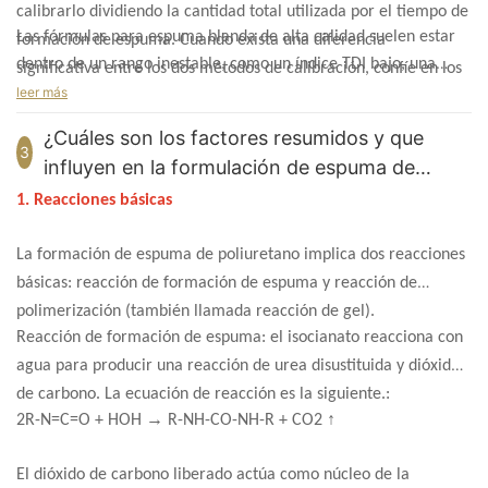
calibrarlo dividiendo la cantidad total utilizada por el tiempo de
Las fórmulas para espuma blanda de alta calidad suelen estar
formación de espuma. Cuando exista una diferencia
dentro de un rango inestable, como un índice TDI bajo, una
significativa entre los dos métodos de calibración, confíe en los
relación agua-MC baja, una dosis baja de T-9 y una dosis baja
leer más
datos del segundo método de calibración.
de aceite de silicona.
¿Cuáles son los factores resumidos y que
3
influyen en la formulación de espuma de
poliuretano?
1. Reacciones básicas
La formación de espuma de poliuretano implica dos reacciones
básicas: reacción de formación de espuma y reacción de
polimerización (también llamada reacción de gel).
Reacción de formación de espuma: el isocianato reacciona con
agua para producir una reacción de urea disustituida y dióxido
de carbono. La ecuación de reacción es la siguiente.:
→
↑
2R-N=C=O + HOH
R-NH-CO-NH-R + CO2
El dióxido de carbono liberado actúa como núcleo de la