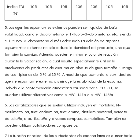
Índice TDI
105
105
105
105
105
105
105
(%)
5.
Los agentes espumantes externos pueden ser líquidos de baja
volatilidad, como el diclorometano, el 1-fluoro-3-clorometano, etc., siendo
el 1-fluoro-3-clorometano el más adecuado. La adición de agentes
espumantes externos no solo reduce la densidad del producto, sino que
también lo suaviza. Además, pueden eliminar el calor de reacción
durante la vaporización, lo cual resulta especialmente útil en la
producción de productos de espuma en bloque de gran tamaño. El rango
de uso típico es del 5 % al 15 %. A medida que aumenta la cantidad de
agente espumante externo, disminuye la estabilidad de la espuma.
Debido a la contaminación atmosférica causada por el CFC-11, se
pueden utilizar alternativas como el HFC-141b o el HFC-145fa.
6.
Los catalizadores que se suelen utilizar incluyen etilmorfolina, N-
metilmorfolina, trietilendiamina, trietilamina, dietilaminoetanol, octoato
de estaño, dibutilestaño y diversos compuestos metálicos. También se
pueden utilizar catalizadores compuestos.
7.
La función principal de los surfactantes de cadena larga es aumentar la