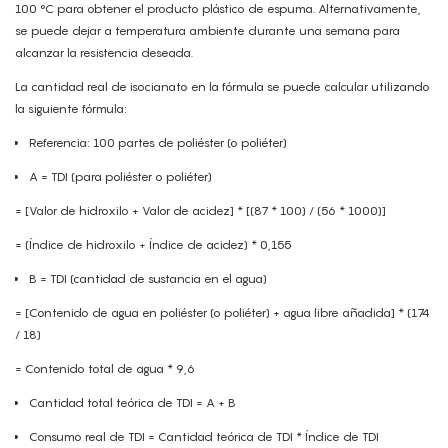
100 °C para obtener el producto plástico de espuma. Alternativamente,
se puede dejar a temperatura ambiente durante una semana para
alcanzar la resistencia deseada.
La cantidad real de isocianato en la fórmula se puede calcular utilizando
la siguiente fórmula:
Referencia: 100 partes de poliéster (o poliéter)
A = TDI (para poliéster o poliéter)
= [Valor de hidroxilo + Valor de acidez] * [(87 * 100) / (56 * 1000)]
= (Índice de hidroxilo + Índice de acidez) * 0,155
B = TDI (cantidad de sustancia en el agua)
= [Contenido de agua en poliéster (o poliéter) + agua libre añadida] * (174
/ 18)
= Contenido total de agua * 9,6
Cantidad total teórica de TDI = A + B
Consumo real de TDI = Cantidad teórica de TDI * Índice de TDI