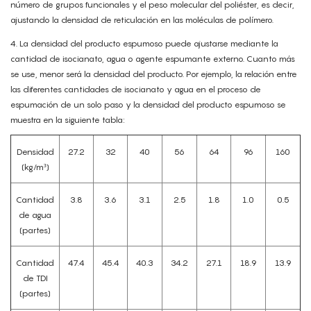
número de grupos funcionales y el peso molecular del poliéster, es decir,
ajustando la densidad de reticulación en las moléculas de polímero.
4.
La densidad del producto espumoso puede ajustarse mediante la
cantidad de isocianato, agua o agente espumante externo. Cuanto más
se use, menor será la densidad del producto. Por ejemplo, la relación entre
las diferentes cantidades de isocianato y agua en el proceso de
espumación de un solo paso y la densidad del producto espumoso se
muestra en la siguiente tabla:
Densidad
27.2
32
40
56
64
96
160
(kg/m³)
Cantidad
3.8
3.6
3.1
2.5
1.8
1.0
0.5
de agua
(partes)
Cantidad
47.4
45.4
40.3
34.2
27.1
18.9
13.9
de TDI
(partes)