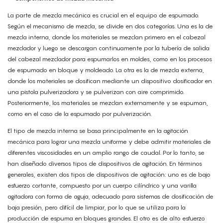
La parte de mezcla mecánica es crucial en el equipo de espumado.
Según el mecanismo de mezcla, se divide en dos categorías. Una es la de
mezcla interna, donde los materiales se mezclan primero en el cabezal
mezclador y luego se descargan continuamente por la tubería de salida
del cabezal mezclador para espumarlos en moldes, como en los procesos
de espumado en bloque y moldeado. La otra es la de mezcla externa,
donde los materiales se dosifican mediante un dispositivo dosificador en
una pistola pulverizadora y se pulverizan con aire comprimido.
Posteriormente, los materiales se mezclan externamente y se espuman,
como en el caso de la espumado por pulverización.
El tipo de mezcla interna se basa principalmente en la agitación
mecánica para lograr una mezcla uniforme y debe admitir materiales de
diferentes viscosidades en un amplio rango de caudal. Por lo tanto, se
han diseñado diversos tipos de dispositivos de agitación. En términos
generales, existen dos tipos de dispositivos de agitación: uno es de bajo
esfuerzo cortante, compuesto por un cuerpo cilíndrico y una varilla
agitadora con forma de aguja, adecuado para sistemas de dosificación de
baja presión, pero difícil de limpiar, por lo que se utiliza para la
producción de espuma en bloques grandes. El otro es de alto esfuerzo