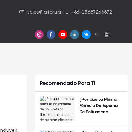
sales@alforu.cn
+86-15687268672
s
Contáctenos
Recomendado Para Ti
¿Por Qué La Misma
Fórmula De Espuma
De Poliuretano
Flexible Se Comporta
De Manera Diferente
incluyen
Según La Estación Del