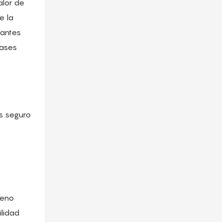
alor de
e la
dantes
gases
s seguro
geno
ilidad