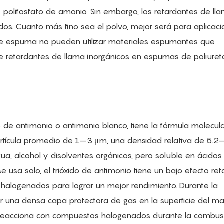
 y polifosfato de amonio. Sin embargo, los retardantes de ll
dos. Cuanto más fino sea el polvo, mejor será para aplicac
e espuma no pueden utilizar materiales espumantes que
 de retardantes de llama inorgánicos en espumas de poliuret
 de antimonio o antimonio blanco, tiene la fórmula molecula
ícula promedio de 1–3 μm, una densidad relativa de 5.2–
a, alcohol y disolventes orgánicos, pero soluble en ácidos
 usa solo, el trióxido de antimonio tiene un bajo efecto re
halogenados para lograr un mejor rendimiento. Durante la
una densa capa protectora de gas en la superficie del mat
io reacciona con compuestos halogenados durante la combus