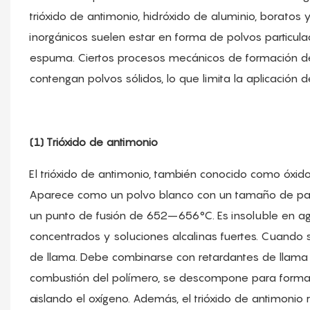
trióxido de antimonio, hidróxido de aluminio, boratos
inorgánicos suelen estar en forma de polvos particula
espuma. Ciertos procesos mecánicos de formación d
contengan polvos sólidos, lo que limita la aplicación
(1) Trióxido de antimonio
El trióxido de antimonio, también conocido como óxido
Aparece como un polvo blanco con un tamaño de part
un punto de fusión de 652–656°C. Es insoluble en agu
concentrados y soluciones alcalinas fuertes. Cuando se
de llama. Debe combinarse con retardantes de llama 
combustión del polímero, se descompone para formar 
aislando el oxígeno. Además, el trióxido de antimon