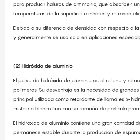
para producir haluros de antimonio, que absorben una 
temperaturas de la superficie e inhiben y retrasan ef
Debido a su diferencia de densidad con respecto a la re
y generalmente se usa solo en aplicaciones especiali
(2) Hidróxido de aluminio
El polvo de hidróxido de aluminio es el relleno y reta
polímeros. Su desventaja es la necesidad de grandes 
principal utilizada como retardante de llama es α-hid
cristalino blanco fino con un tamaño de partícula pr
El hidróxido de aluminio contiene una gran cantidad d
permanece estable durante la producción de espum