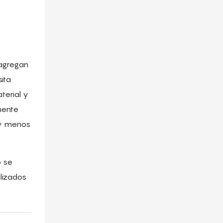
 agregan
ita
terial y
mente
 y menos
o se
lizados