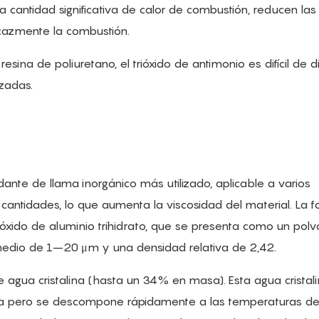
cantidad significativa de calor de combustión, reducen las
icazmente la combustión.
sina de poliuretano, el trióxido de antimonio es difícil de d
zadas.
rdante de llama inorgánico más utilizado, aplicable a varios
cantidades, lo que aumenta la viscosidad del material. La 
róxido de aluminio trihidrato, que se presenta como un polv
omedio de 1–20 μm y una densidad relativa de 2,42.
e agua cristalina (hasta un 34% en masa). Esta agua cristal
a pero se descompone rápidamente a las temperaturas d