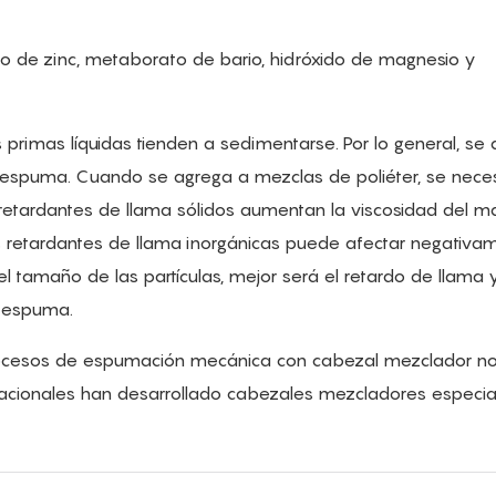
to de zinc, metaborato de bario, hidróxido de magnesio y
primas líquidas tienden a sedimentarse. Por lo general, se
espuma. Cuando se agrega a mezclas de poliéter, se neces
retardantes de llama sólidos aumentan la viscosidad del ma
as retardantes de llama inorgánicas puede afectar negativa
l tamaño de las partículas, mejor será el retardo de llama
a espuma.
s procesos de espumación mecánica con cabezal mezclador n
rnacionales han desarrollado cabezales mezcladores especia