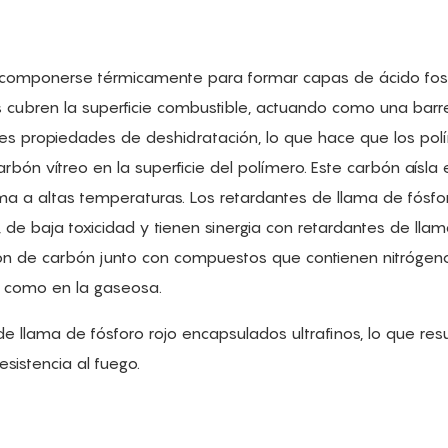
escomponerse térmicamente para formar capas de ácido fosf
s cubren la superficie combustible, actuando como una barre
rtes propiedades de deshidratación, lo que hace que los po
n vítreo en la superficie del polímero. Este carbón aísla 
ma a altas temperaturas. Los retardantes de llama de fósfo
 de baja toxicidad y tienen sinergia con retardantes de lla
n de carbón junto con compuestos que contienen nitrógeno
a como en la gaseosa.
 llama de fósforo rojo encapsulados ultrafinos, lo que res
istencia al fuego.