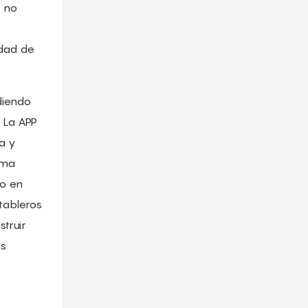
y no
idad de
diendo
. La APP
ma y
ama
do en
 tableros
truir
as