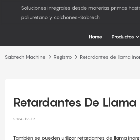
Soluciones integrales desde materias primas ha
poliuretano y colchones-Sabtech
Home
Productos
Sabtech Machine
Registro
Retardantes de llama ino
Retardantes De Llama 
2024-12-19
También se pueden utilizar retardantes de llama ino