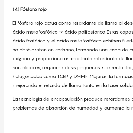
(4) Fósforo rojo
El fósforo rojo actúa como retardante de llama al d
ácido metafosfórico → ácido polifosfórico. Estas capa
ácido fosfórico y el ácido metafosfórico exhiben fue
se deshidraten en carbono, formando una capa de carbó
oxígeno y proporciona un resistente retardante de lla
son eficaces, requieren dosis pequeñas, son rentables,
halogenados como TCEP y DMMP. Mejoran la formació
mejorando el retardo de llama tanto en la fase sólid
La tecnología de encapsulación produce retardantes de
problemas de absorción de humedad y aumenta la res