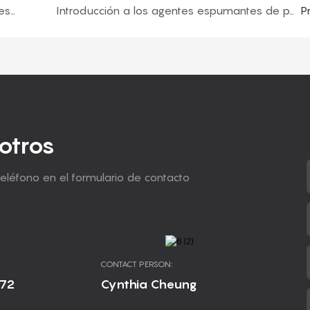
Hidrocarburos halogenados y otros retardantes de llama que contienen halógenos
Introducción a los agentes espumantes de poliuretano: agentes espumantes de HCFC
P
otros
teléfono en el formulario de contacto
CONTACT PERSON:
672
Cynthia Cheung