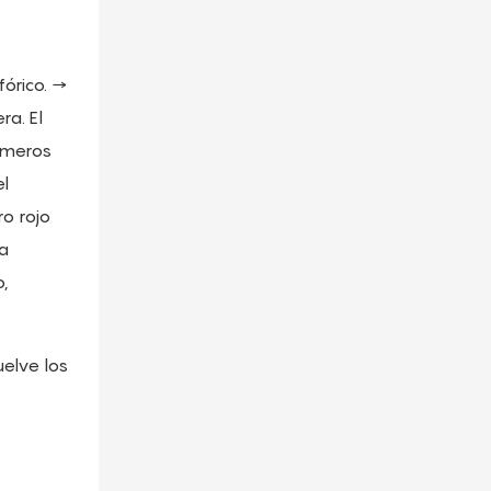
órico. →
ra. El
límeros
el
ro rojo
ma
,
uelve los