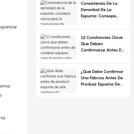
De Configuración.
Consistencia De La
Densidad De La
Espuma: Consejos
Clave Para La
ispersar
Maquinaria De
Espuma De
12 Condiciones Clave
Poliuretano
Que Deben
Confirmarse Antes De
Comprar Equipos
Para La Producción De
Colchones.
¿Qué Debe Confirmar
Una Fábrica Antes De
Producir Espuma De
forma
Alta Resiliencia?
o
ina
e