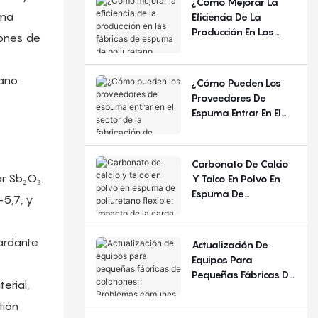
¿Cómo Mejorar La
Año Y La Región?
ama
Eficiencia De La
Producción En Las
iones de
Fábricas De Espuma
De Poliuretano
Flexible?
ano.
¿Cómo Pueden Los
Proveedores De
Espuma Entrar En El
Sector De La
Fabricación De
Colchones?
Carbonato De Calcio
r Sb₂O₃.
Y Talco En Polvo En
Espuma De
5,7, y
Poliuretano Flexible:
Impacto De La Carga
De Relleno
tardante
Actualización De
Equipos Para
Pequeñas Fábricas De
erial,
Colchones: Problemas
Comunes Y Criterios
tión