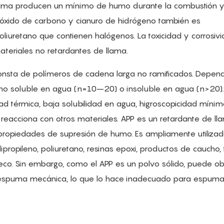
 llama producen un mínimo de humo durante la combustión 
óxido de carbono y cianuro de hidrógeno también es
liuretano que contienen halógenos. La toxicidad y corrosiv
teriales no retardantes de llama.
 consta de polímeros de cadena larga no ramificados. Depen
 como soluble en agua (n=10–20) o insoluble en agua (n>20)
dad térmica, baja solubilidad en agua, higroscopicidad míni
reacciona con otros materiales. APP es un retardante de ll
 propiedades de supresión de humo. Es ampliamente utiliza
lipropileno, poliuretano, resinas epoxi, productos de caucho,
eco. Sin embargo, como el APP es un polvo sólido, puede obs
 espuma mecánica, lo que lo hace inadecuado para espum