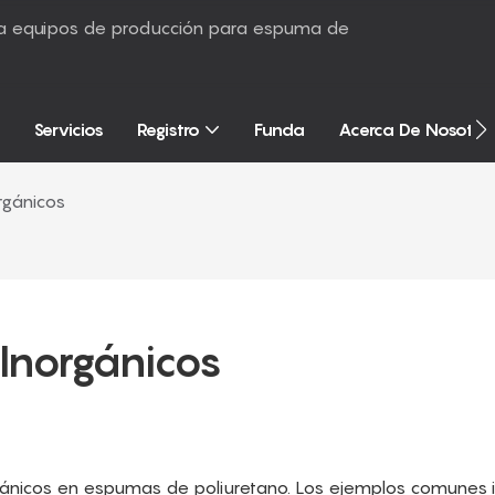
sta equipos de producción para espuma de
Servicios
Registro
Funda
Acerca De Nosotro
rgánicos
Inorgánicos
rgánicos en espumas de poliuretano. Los ejemplos comunes 